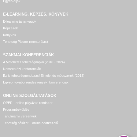
Egyéb díjak
E-LEARNING, KÉPZÉS, KÖNYVEK
E-learning tananyagok
Képzések
Könyvek
Tehetség Piactér (mentorálás)
SZAKMAI KONFERENCIÁK
A Matehetsz tehetségnapjai (2010 - 2024)
Nemzetközi konferenciák
Ez is tehetséggondozás! Elmélet és módszerek (2013)
Egyéb, további rendezvények, konferenciák
ONLINE SZOLGÁLTATÁSOK
OPER - online pályázati rendszer
Programbeküldés
Tanulmányi versenyek
Tehetség hálózat – online adatkezelő