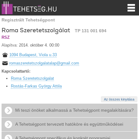
Regisztrált Tehetségpont
Roma Szeretetszolgálat
TP 131 001 694
RSZ
Alapítva:
2014. október 4. 00:00
1094 Budapest, Viola u.33
romaszeretetszolgalatalap@gmail.com
Kapcsolattartó:
Roma Szeretetszolgalat
Rostás-Farkas György Attila
Az összes kinyitása
Mi teszi önöket alkalmassá a Tehetségpont megalakítására?
A Tehetségpont tervezett hatóköre és együttműködései
A Tehetségpont specifikus és konkrét programjai