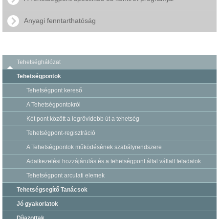
Anyagi fenntarthatóság
Tehetséghálózat
Tehetségpontok
Tehetségpont kereső
A Tehetségpontokról
Két pont között a legrövidebb út a tehetség
Tehetségpont-regisztráció
A Tehetségpontok működésének szabályrendszere
Adatkezelési hozzájárulás és a tehetségpont által vállalt feladatok
Tehetségpont arculati elemek
Tehetségsegítő Tanácsok
Jó gyakorlatok
Díjazottak