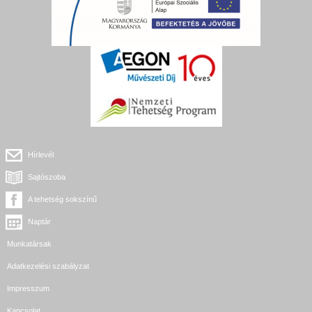
Hírlevél
Sajtószoba
A tehetség sokszínű
Naptár
Munkatársak
Adatkezelési szabályzat
Impresszum
Kapcsolat