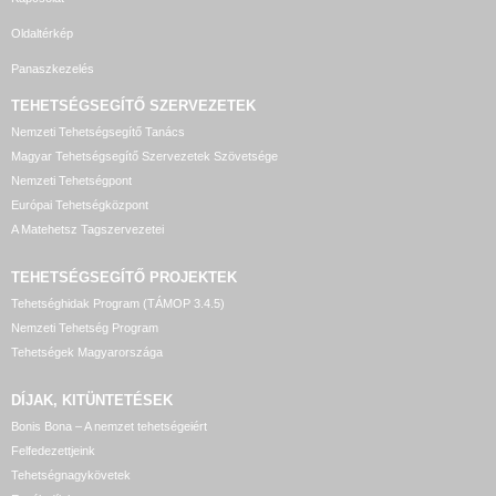
Oldaltérkép
Panaszkezelés
TEHETSÉGSEGÍTŐ SZERVEZETEK
Nemzeti Tehetségsegítő Tanács
Magyar Tehetségsegítő Szervezetek Szövetsége
Nemzeti Tehetségpont
Európai Tehetségközpont
A Matehetsz Tagszervezetei
TEHETSÉGSEGÍTŐ
PROJEKTEK
Tehetséghidak Program (TÁMOP 3.4.5)
Nemzeti Tehetség Program
Tehetségek Magyarországa
DÍJAK, KITÜNTETÉSEK
Bonis Bona – A nemzet tehetségeiért
Felfedezettjeink
Tehetségnagykövetek