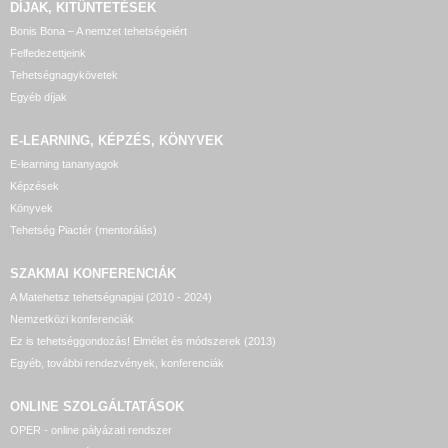
DÍJAK, KITÜNTETÉSEK
Bonis Bona – A nemzet tehetségeiért
Felfedezettjeink
Tehetségnagykövetek
Egyéb díjak
E-LEARNING, KÉPZÉS, KÖNYVEK
E-learning tananyagok
Képzések
Könyvek
Tehetség Piactér (mentorálás)
SZAKMAI KONFERENCIÁK
A Matehetsz tehetségnapjai (2010 - 2024)
Nemzetközi konferenciák
Ez is tehetséggondozás! Elmélet és módszerek (2013)
Egyéb, további rendezvények, konferenciák
ONLINE SZOLGÁLTATÁSOK
OPER - online pályázati rendszer