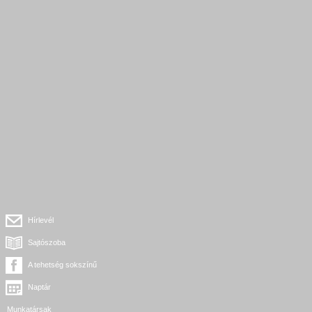
Hírlevél
Sajtószoba
A tehetség sokszínű
Naptár
Munkatársak