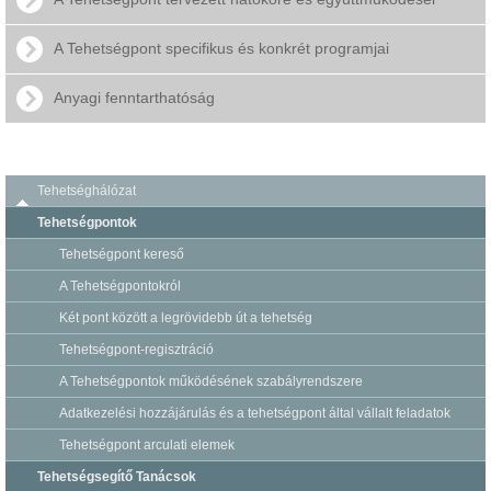
A Tehetségpont specifikus és konkrét programjai
Anyagi fenntarthatóság
Tehetséghálózat
Tehetségpontok
Tehetségpont kereső
A Tehetségpontokról
Két pont között a legrövidebb út a tehetség
Tehetségpont-regisztráció
A Tehetségpontok működésének szabályrendszere
Adatkezelési hozzájárulás és a tehetségpont által vállalt feladatok
Tehetségpont arculati elemek
Tehetségsegítő Tanácsok