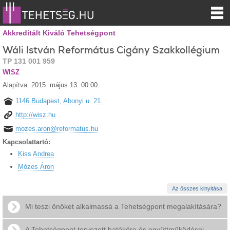
Akkreditált Kiváló Tehetségpont
Wáli István Református Cigány Szakkollégium
TP 131 001 959
WISZ
Alapítva:
2015. május 13. 00:00
1146 Budapest, Abonyi u. 21.
http://wisz.hu
mozes.aron@reformatus.hu
Kapcsolattartó:
Kiss Andrea
Mózes Áron
Az összes kinyitása
Mi teszi önöket alkalmassá a Tehetségpont megalakítására?
A Tehetségpont tervezett hatóköre és együttműködései