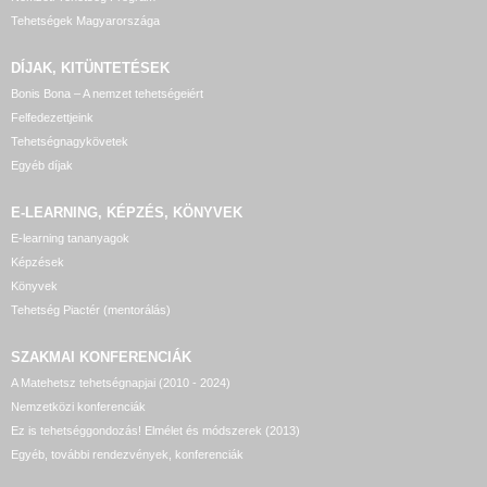
Tehetségek Magyarországa
DÍJAK, KITÜNTETÉSEK
Bonis Bona – A nemzet tehetségeiért
Felfedezettjeink
Tehetségnagykövetek
Egyéb díjak
E-LEARNING, KÉPZÉS, KÖNYVEK
E-learning tananyagok
Képzések
Könyvek
Tehetség Piactér (mentorálás)
SZAKMAI KONFERENCIÁK
A Matehetsz tehetségnapjai (2010 - 2024)
Nemzetközi konferenciák
Ez is tehetséggondozás! Elmélet és módszerek (2013)
Egyéb, további rendezvények, konferenciák