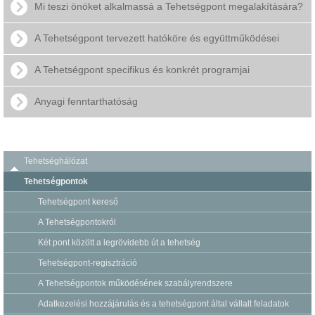
Mi teszi önöket alkalmassá a Tehetségpont megalakítására?
A Tehetségpont tervezett hatóköre és együttműködései
A Tehetségpont specifikus és konkrét programjai
Anyagi fenntarthatóság
Tehetséghálózat
Tehetségpontok
Tehetségpont kereső
A Tehetségpontokról
Két pont között a legrövidebb út a tehetség
Tehetségpont-regisztráció
A Tehetségpontok működésének szabályrendszere
Adatkezelési hozzájárulás és a tehetségpont által vállalt feladatok