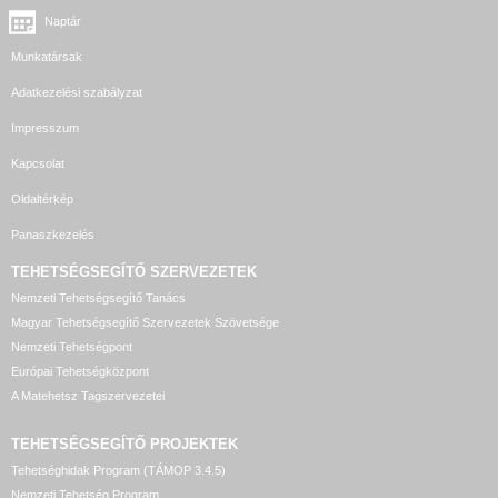
Naptár
Munkatársak
Adatkezelési szabályzat
Impresszum
Kapcsolat
Oldaltérkép
Panaszkezelés
TEHETSÉGSEGÍTŐ SZERVEZETEK
Nemzeti Tehetségsegítő Tanács
Magyar Tehetségsegítő Szervezetek Szövetsége
Nemzeti Tehetségpont
Európai Tehetségközpont
A Matehetsz Tagszervezetei
TEHETSÉGSEGÍTŐ
PROJEKTEK
Tehetséghidak Program (TÁMOP 3.4.5)
Nemzeti Tehetség Program