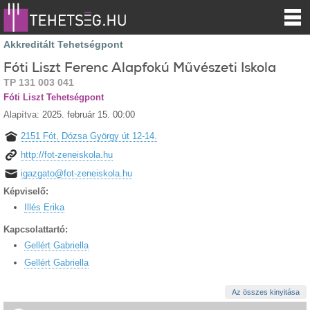
Akkreditált Tehetségpont
Fóti Liszt Ferenc Alapfokú Művészeti Iskola
TP 131 003 041
Fóti Liszt Tehetségpont
Alapítva:
2025. február 15. 00:00
2151 Fót, Dózsa György út 12-14.
http://fot-zeneiskola.hu
igazgato@fot-zeneiskola.hu
Képviselő:
Illés Erika
Kapcsolattartó:
Gellért Gabriella
Gellért Gabriella
Az összes kinyitása