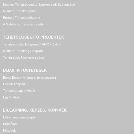
Magyar Tehetségsegítő Szervezetek Szövetsége
Nemzeti Tehetségpont
Európai Tehetségközpont
A Matehetsz Tagszervezetei
TEHETSÉGSEGÍTŐ
PROJEKTEK
Tehetséghidak Program (TÁMOP 3.4.5)
Nemzeti Tehetség Program
Tehetségek Magyarországa
DÍJAK, KITÜNTETÉSEK
Bonis Bona – A nemzet tehetségeiért
Felfedezettjeink
Tehetségnagykövetek
Egyéb díjak
E-LEARNING, KÉPZÉS, KÖNYVEK
E-learning tananyagok
Képzések
Könyvek