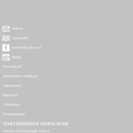
Hírlevél
Sajtószoba
A tehetség sokszínű
Naptár
Munkatársak
Adatkezelési szabályzat
Impresszum
Kapcsolat
Oldaltérkép
Panaszkezelés
TEHETSÉGSEGÍTŐ SZERVEZETEK
Nemzeti Tehetségsegítő Tanács