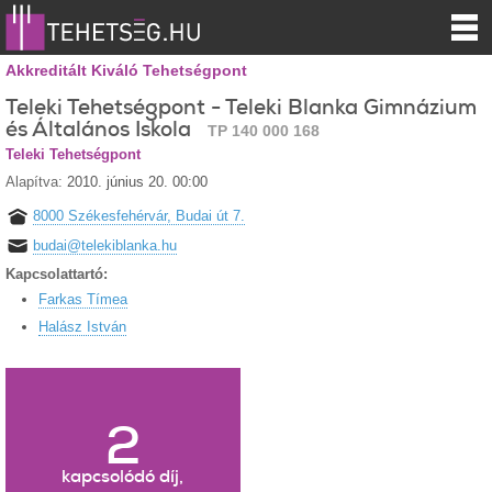
Akkreditált Kiváló Tehetségpont
Teleki Tehetségpont - Teleki Blanka Gimnázium
és Általános Iskola
TP 140 000 168
Teleki Tehetségpont
Alapítva:
2010. június 20. 00:00
8000 Székesfehérvár, Budai út 7.
budai@telekiblanka.hu
Kapcsolattartó:
Farkas Tímea
Halász István
2
kapcsolódó díj,