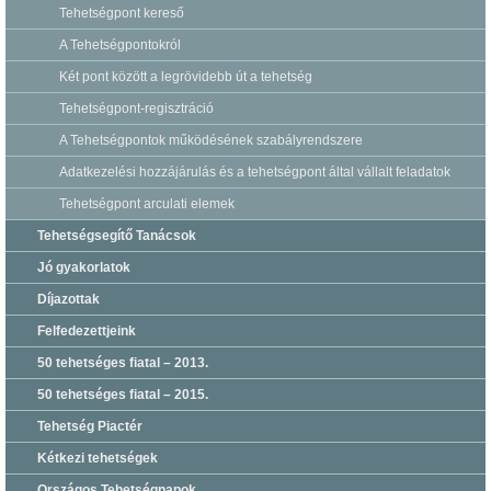
Tehetségpont kereső
A Tehetségpontokról
Két pont között a legrövidebb út a tehetség
Tehetségpont-regisztráció
A Tehetségpontok működésének szabályrendszere
Adatkezelési hozzájárulás és a tehetségpont által vállalt feladatok
Tehetségpont arculati elemek
Tehetségsegítő Tanácsok
Jó gyakorlatok
Díjazottak
Felfedezettjeink
50 tehetséges fiatal – 2013.
50 tehetséges fiatal – 2015.
Tehetség Piactér
Kétkezi tehetségek
Országos Tehetségnapok