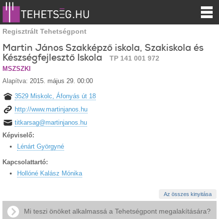
Regisztrált Tehetségpont
Martin János Szakképző iskola, Szakiskola és
Készségfejlesztő Iskola
TP 141 001 972
MSZSZKI
Alapítva:
2015. május 29. 00:00
3529 Miskolc, Áfonyás út 18
http://www.martinjanos.hu
titkarsag@martinjanos.hu
Képviselő:
Lénárt Györgyné
Kapcsolattartó:
Hollóné Kalász Mónika
Az összes kinyitása
Mi teszi önöket alkalmassá a Tehetségpont megalakítására?