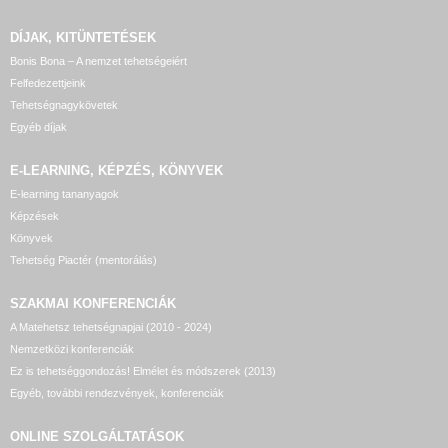
DÍJAK, KITÜNTETÉSEK
Bonis Bona – A nemzet tehetségeiért
Felfedezettjeink
Tehetségnagykövetek
Egyéb díjak
E-LEARNING, KÉPZÉS, KÖNYVEK
E-learning tananyagok
Képzések
Könyvek
Tehetség Piactér (mentorálás)
SZAKMAI KONFERENCIÁK
A Matehetsz tehetségnapjai (2010 - 2024)
Nemzetközi konferenciák
Ez is tehetséggondozás! Elmélet és módszerek (2013)
Egyéb, további rendezvények, konferenciák
ONLINE SZOLGÁLTATÁSOK