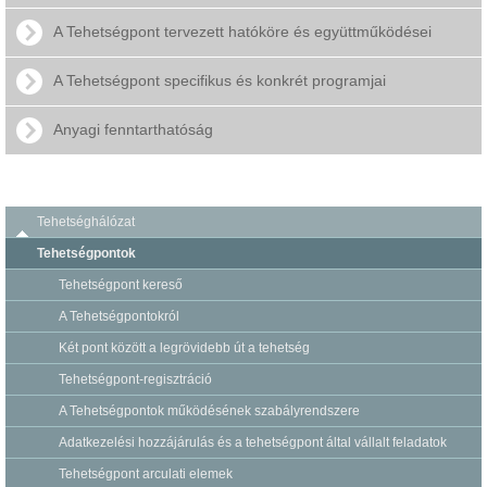
A Tehetségpont tervezett hatóköre és együttműködései
A Tehetségpont specifikus és konkrét programjai
Anyagi fenntarthatóság
Tehetséghálózat
Tehetségpontok
Tehetségpont kereső
A Tehetségpontokról
Két pont között a legrövidebb út a tehetség
Tehetségpont-regisztráció
A Tehetségpontok működésének szabályrendszere
Adatkezelési hozzájárulás és a tehetségpont által vállalt feladatok
Tehetségpont arculati elemek