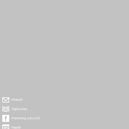
Hírlevél
Sajtószoba
A tehetség sokszínű
Naptár