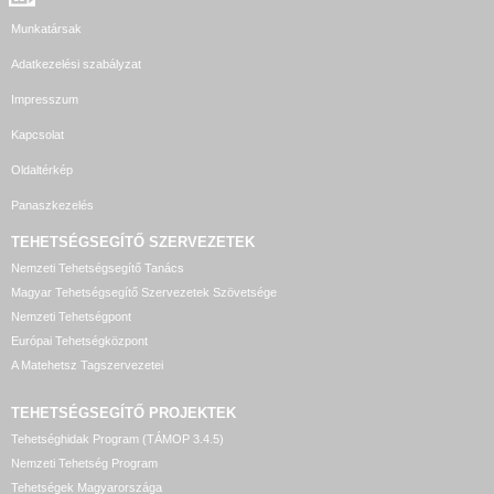
Munkatársak
Adatkezelési szabályzat
Impresszum
Kapcsolat
Oldaltérkép
Panaszkezelés
TEHETSÉGSEGÍTŐ SZERVEZETEK
Nemzeti Tehetségsegítő Tanács
Magyar Tehetségsegítő Szervezetek Szövetsége
Nemzeti Tehetségpont
Európai Tehetségközpont
A Matehetsz Tagszervezetei
TEHETSÉGSEGÍTŐ
PROJEKTEK
Tehetséghidak Program (TÁMOP 3.4.5)
Nemzeti Tehetség Program
Tehetségek Magyarországa