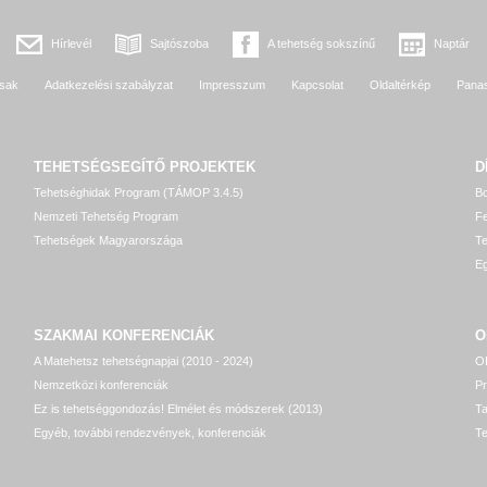
Hírlevél
Sajtószoba
A tehetség sokszínű
Naptár
sak
Adatkezelési szabályzat
Impresszum
Kapcsolat
Oldaltérkép
Pana
TEHETSÉGSEGÍTŐ
PROJEKTEK
D
Tehetséghidak Program (TÁMOP 3.4.5)
Bo
Nemzeti Tehetség Program
Fe
Tehetségek Magyarországa
T
Eg
SZAKMAI KONFERENCIÁK
O
A Matehetsz tehetségnapjai (2010 - 2024)
OP
Nemzetközi konferenciák
P
Ez is tehetséggondozás! Elmélet és módszerek (2013)
T
Egyéb, további rendezvények, konferenciák
Te