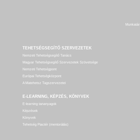
Munkatár
TEHETSÉGSEGÍTŐ SZERVEZETEK
Nemzeti Tehetségsegítő Tanács
Magyar Tehetségsegítő Szervezetek Szövetsége
Nemzeti Tehetségpont
Európai Tehetségközpont
A Matehetsz Tagszervezetei
E-LEARNING, KÉPZÉS, KÖNYVEK
E-learning tananyagok
Képzések
Könyvek
Tehetség Piactér (mentorálás)