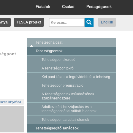
Fiatalok
Család
Pedagógusok
rtya
TESLA projekt
English
Tehetséghálózat
Tehetségpontok
tségpont
Tehetségpont kereső
A Tehetségpontokról
Két pont között a legrövidebb út a tehetség
Tehetségpont-regisztráció
A Tehetségpontok működésének
szabályrendszere
szes kinyitása
Adatkezelési hozzájárulás és a
tehetségpont által vállalt feladatok
Tehetségpont arculati elemek
Tehetségsegítő Tanácsok