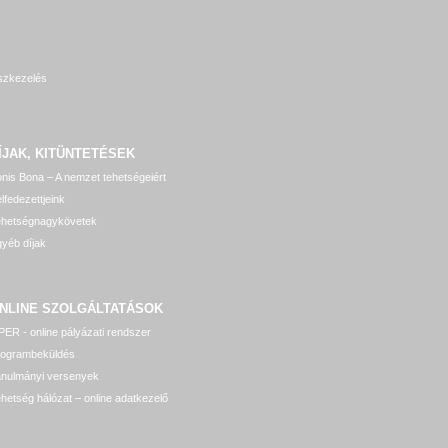
szkezelés
ÍJAK, KITÜNTETÉSEK
nis Bona – A nemzet tehetségeiért
lfedezettjeink
ehetségnagykövetek
yéb díjak
NLINE SZOLGÁLTATÁSOK
ER - online pályázati rendszer
rogrambeküldés
anulmányi versenyek
hetség hálózat – online adatkezelő