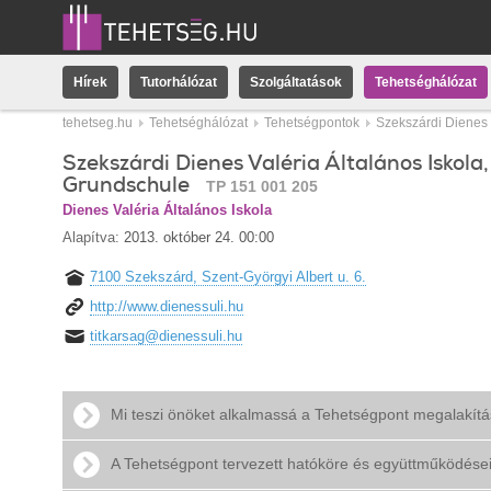
Hírek
Tutorhálózat
Szolgáltatások
Tehetséghálózat
tehetseg.hu
Tehetséghálózat
Tehetségpontok
Szekszárdi Dienes 
Szekszárdi Dienes Valéria Általános Iskola,
Grundschule
TP 151 001 205
Dienes Valéria Általános Iskola
Alapítva:
2013. október 24. 00:00
7100 Szekszárd, Szent-Györgyi Albert u. 6.
http://www.dienessuli.hu
titkarsag@dienessuli.hu
Mi teszi önöket alkalmassá a Tehetségpont megalakít
A Tehetségpont tervezett hatóköre és együttműködése