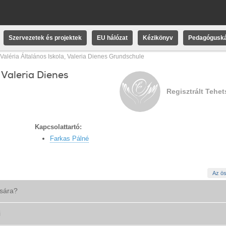
Szervezetek és projektek
EU hálózat
Kézikönyv
Pedagóguská
Valéria Általános Iskola, Valeria Dienes Grundschule
 Valeria Dienes
Regisztrált Tehe
Kapcsolattartó:
Farkas Pálné
Az ös
ására?
i