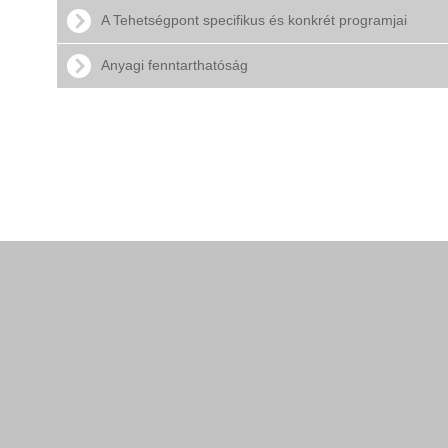
A Tehetségpont specifikus és konkrét programjai
Anyagi fenntarthatóság