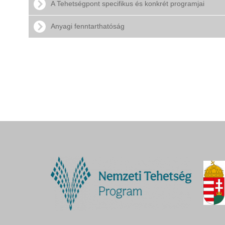
A Tehetségpont specifikus és konkrét programjai
Anyagi fenntarthatóság