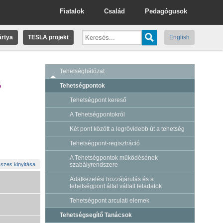
Fiatalok
Család
Pedagógusok
rtya
TESLA projekt
English
Tehetséghálózat
ó
Tehetségpontok
Tehetségpont kereső
A Tehetségpontokról
Két pont között a legrövidebb út a tehetség
Tehetségpont-regisztráció
A Tehetségpontok működésének
szes kinyitása
szabályrendszere
Adatkezelési hozzájárulás és a
tehetségpont által vállalt feladatok
Tehetségpont arculati elemek
Tehetségsegítő Tanácsok