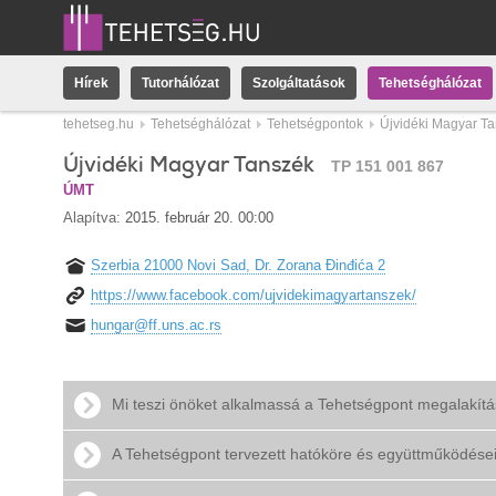
Hírek
Tutorhálózat
Szolgáltatások
Tehetséghálózat
tehetseg.hu
Tehetséghálózat
Tehetségpontok
Újvidéki Magyar T
Újvidéki Magyar Tanszék
TP 151 001 867
ÚMT
Alapítva:
2015. február 20. 00:00
Szerbia 21000 Novi Sad, Dr. Zorana Đinđića 2
https://www.facebook.com/ujvidekimagyartanszek/
hungar@ff.uns.ac.rs
Mi teszi önöket alkalmassá a Tehetségpont megalakít
A Tehetségpont tervezett hatóköre és együttműködése