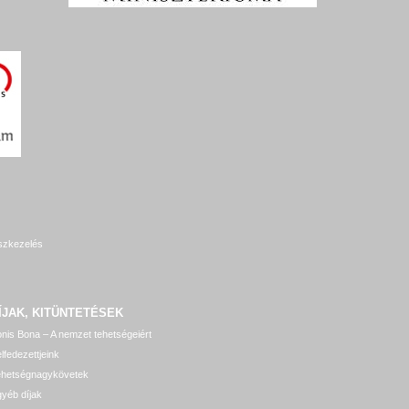
szkezelés
ÍJAK, KITÜNTETÉSEK
nis Bona – A nemzet tehetségeiért
lfedezettjeink
ehetségnagykövetek
yéb díjak