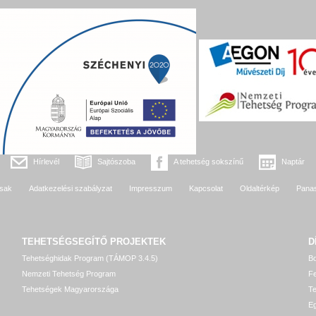
Hírlevél
Sajtószoba
A tehetség sokszínű
Naptár
sak
Adatkezelési szabályzat
Impresszum
Kapcsolat
Oldaltérkép
Pana
TEHETSÉGSEGÍTŐ
PROJEKTEK
D
Tehetséghidak Program (TÁMOP 3.4.5)
Bo
Nemzeti Tehetség Program
Fe
Tehetségek Magyarországa
T
Eg