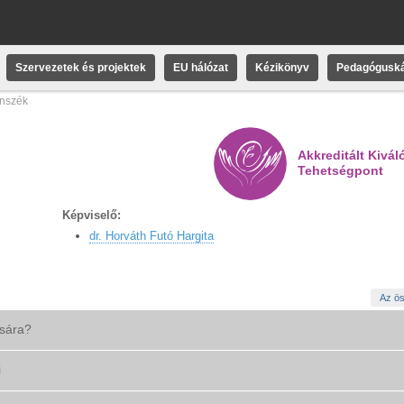
Szervezetek és projektek
EU hálózat
Kézikönyv
Pedagóguská
anszék
Akkreditált Kivál
Tehetségpont
Képviselő:
dr. Horváth Futó Hargita
Az ös
ására?
i