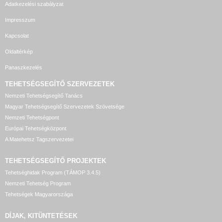
Adatkezelési szabályzat
Impresszum
Kapcsolat
Oldaltérkép
Panaszkezelés
TEHETSÉGSEGÍTŐ SZERVEZETEK
Nemzeti Tehetségsegítő Tanács
Magyar Tehetségsegítő Szervezetek Szövetsége
Nemzeti Tehetségpont
Európai Tehetségközpont
A Matehetsz Tagszervezetei
TEHETSÉGSEGÍTŐ
PROJEKTEK
Tehetséghidak Program (TÁMOP 3.4.5)
Nemzeti Tehetség Program
Tehetségek Magyarországa
DÍJAK, KITÜNTETÉSEK