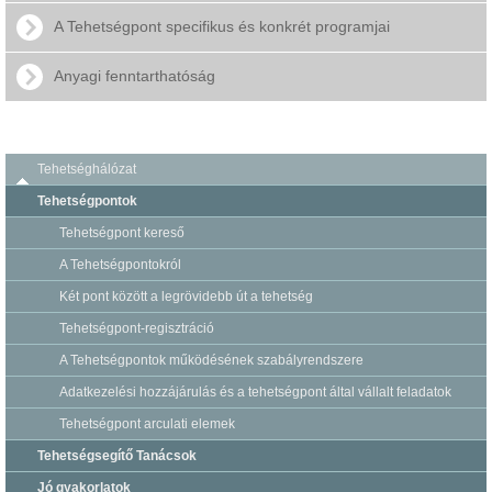
A Tehetségpont specifikus és konkrét programjai
Anyagi fenntarthatóság
Tehetséghálózat
Tehetségpontok
Tehetségpont kereső
A Tehetségpontokról
Két pont között a legrövidebb út a tehetség
Tehetségpont-regisztráció
A Tehetségpontok működésének szabályrendszere
Adatkezelési hozzájárulás és a tehetségpont által vállalt feladatok
Tehetségpont arculati elemek
Tehetségsegítő Tanácsok
Jó gyakorlatok