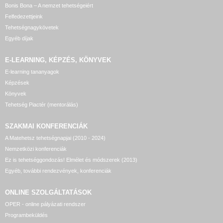
Bonis Bona – A nemzet tehetségeiért
Felfedezettjeink
Tehetségnagykövetek
Egyéb díjak
E-LEARNING, KÉPZÉS, KÖNYVEK
E-learning tananyagok
Képzések
Könyvek
Tehetség Piactér (mentorálás)
SZAKMAI KONFERENCIÁK
A Matehetsz tehetségnapjai (2010 - 2024)
Nemzetközi konferenciák
Ez is tehetséggondozás! Elmélet és módszerek (2013)
Egyéb, további rendezvények, konferenciák
ONLINE SZOLGÁLTATÁSOK
OPER - online pályázati rendszer
Programbeküldés