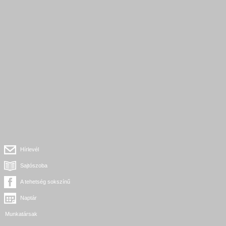
Hírlevél
Sajtószoba
A tehetség sokszínű
Naptár
Munkatársak