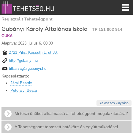
Regisztrált Tehetségpont
Gubányi Károly Általános Iskola
TP 151 002 914
GUKA
Alapítva:
2023. július 6. 00:00
2721 Pilis, Kossuth L. út 30.
http://gubanyi.hu
titkarsag@gubanyi.hu
Kapcsolattartó:
Járai Beatrix
Petőfalvi Beáta
Az összes kinyitása
Mi teszi önöket alkalmassá a Tehetségpont megalakítására?
A Tehetségpont tervezett hatóköre és együttműködései