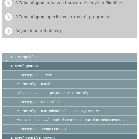
A Tehetségpont tervezett hatóköre és együttműködései
A Tehetségpont specifikus és konkrét programjai
Anyagi fenntarthatóság
Tehetséghálózat
Tehetségpontok
Tehetségpont kereső
A Tehetségpontokról
Két pont között a legrövidebb út a tehetség
Tehetségpont-regisztráció
A Tehetségpontok működésének szabályrendszere
Adatkezelési hozzájárulás és a tehetségpont által vállalt feladatok
Tehetségpont arculati elemek
Tehetségsegítő Tanácsok