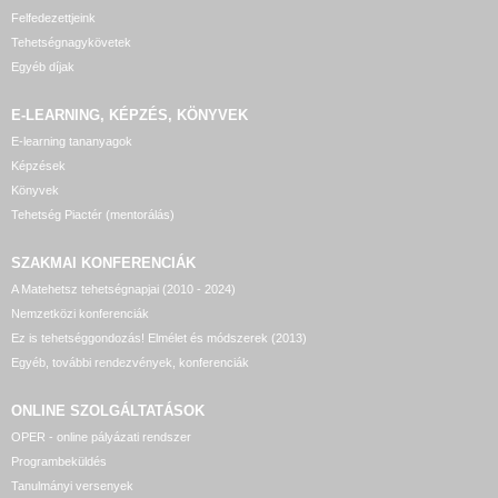
Felfedezettjeink
Tehetségnagykövetek
Egyéb díjak
E-LEARNING, KÉPZÉS, KÖNYVEK
E-learning tananyagok
Képzések
Könyvek
Tehetség Piactér (mentorálás)
SZAKMAI KONFERENCIÁK
A Matehetsz tehetségnapjai (2010 - 2024)
Nemzetközi konferenciák
Ez is tehetséggondozás! Elmélet és módszerek (2013)
Egyéb, további rendezvények, konferenciák
ONLINE SZOLGÁLTATÁSOK
OPER - online pályázati rendszer
Programbeküldés
Tanulmányi versenyek