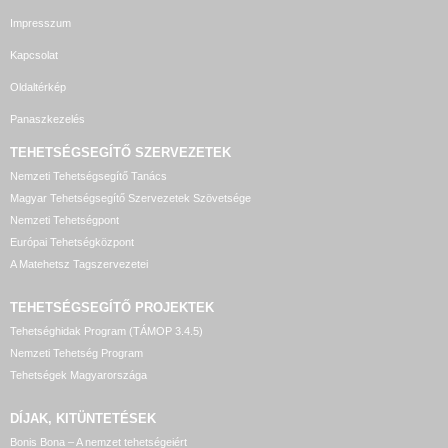
Impresszum
Kapcsolat
Oldaltérkép
Panaszkezelés
TEHETSÉGSEGÍTŐ SZERVEZETEK
Nemzeti Tehetségsegítő Tanács
Magyar Tehetségsegítő Szervezetek Szövetsége
Nemzeti Tehetségpont
Európai Tehetségközpont
A Matehetsz Tagszervezetei
TEHETSÉGSEGÍTŐ
PROJEKTEK
Tehetséghidak Program (TÁMOP 3.4.5)
Nemzeti Tehetség Program
Tehetségek Magyarországa
DÍJAK, KITÜNTETÉSEK
Bonis Bona – A nemzet tehetségeiért