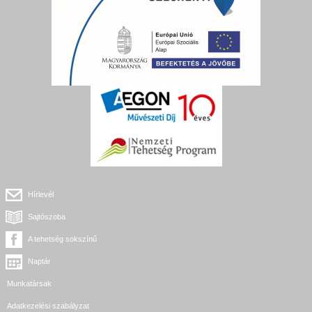
Hírlevél
Sajtószoba
A tehetség sokszínű
Naptár
Munkatársak
Adatkezelési szabályzat