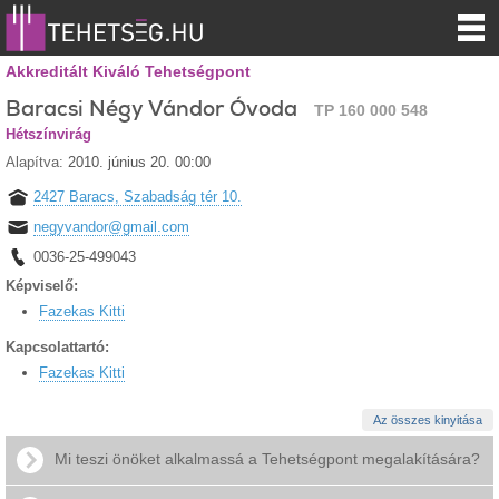
Akkreditált Kiváló Tehetségpont
Baracsi Négy Vándor Óvoda
TP 160 000 548
Hétszínvirág
Alapítva:
2010. június 20. 00:00
2427 Baracs, Szabadság tér 10.
negyvandor@gmail.com
0036-25-499043
Képviselő:
Fazekas Kitti
Kapcsolattartó:
Fazekas Kitti
Az összes kinyitása
Mi teszi önöket alkalmassá a Tehetségpont megalakítására?