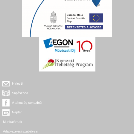
Hírlevél
Sajtószoba
A tehetség sokszínű
Naptár
Munkatársak
Adatkezelési szabályzat