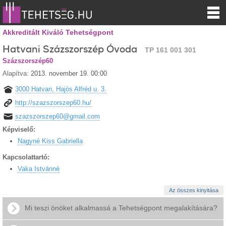
Akkreditált Kiváló Tehetségpont
Hatvani Százszorszép Óvoda
TP 161 001 301
Százszorszép60
Alapítva:
2013. november 19. 00:00
3000 Hatvan, Hajós Alfréd u. 3.
http://szazszorszep60.hu/
szazszorszep60@gmail.com
Képviselő:
Nagyné Kiss Gabriella
Kapcsolattartó:
Vaka Istvánné
Az összes kinyitása
Mi teszi önöket alkalmassá a Tehetségpont megalakítására?