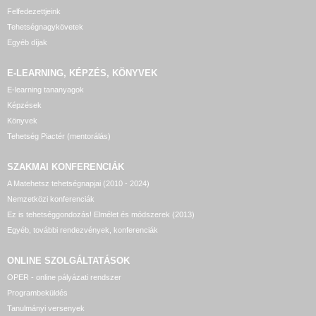
Felfedezettjeink
Tehetségnagykövetek
Egyéb díjak
E-LEARNING, KÉPZÉS, KÖNYVEK
E-learning tananyagok
Képzések
Könyvek
Tehetség Piactér (mentorálás)
SZAKMAI KONFERENCIÁK
A Matehetsz tehetségnapjai (2010 - 2024)
Nemzetközi konferenciák
Ez is tehetséggondozás! Elmélet és módszerek (2013)
Egyéb, további rendezvények, konferenciák
ONLINE SZOLGÁLTATÁSOK
OPER - online pályázati rendszer
Programbeküldés
Tanulmányi versenyek