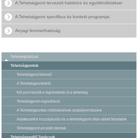
A Tehetségpont tervezett hatóköre és együttműködései
A Tehetségpont specifikus és konkrét programjai
Anyagi fenntarthatóság
Tehetséghálózat
Tehetségpontok
Tehetségpont kereső
A Tehetségpontokról
Két pont között a legrövidebb út a tehetség
Tehetségpont-regisztráció
A Tehetségpontok működésének szabályrendszere
Adatkezelési hozzájárulás és a tehetségpont által vállalt feladatok
Tehetségpont arculati elemek
Tehetségsegítő Tanácsok