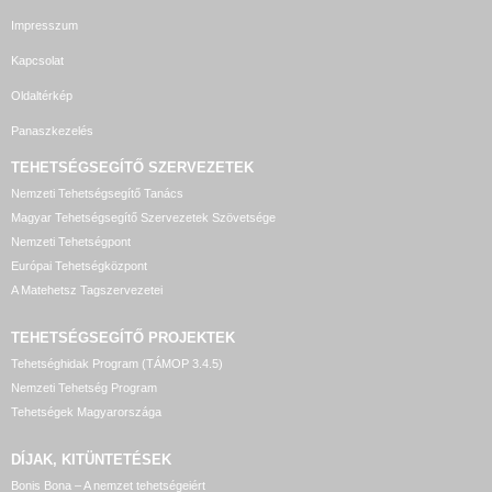
Impresszum
Kapcsolat
Oldaltérkép
Panaszkezelés
TEHETSÉGSEGÍTŐ SZERVEZETEK
Nemzeti Tehetségsegítő Tanács
Magyar Tehetségsegítő Szervezetek Szövetsége
Nemzeti Tehetségpont
Európai Tehetségközpont
A Matehetsz Tagszervezetei
TEHETSÉGSEGÍTŐ
PROJEKTEK
Tehetséghidak Program (TÁMOP 3.4.5)
Nemzeti Tehetség Program
Tehetségek Magyarországa
DÍJAK, KITÜNTETÉSEK
Bonis Bona – A nemzet tehetségeiért