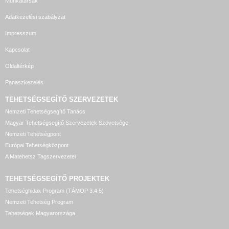
Munkatársak
Adatkezelési szabályzat
Impresszum
Kapcsolat
Oldaltérkép
Panaszkezelés
TEHETSÉGSEGÍTŐ SZERVEZETEK
Nemzeti Tehetségsegítő Tanács
Magyar Tehetségsegítő Szervezetek Szövetsége
Nemzeti Tehetségpont
Európai Tehetségközpont
A Matehetsz Tagszervezetei
TEHETSÉGSEGÍTŐ
PROJEKTEK
Tehetséghidak Program (TÁMOP 3.4.5)
Nemzeti Tehetség Program
Tehetségek Magyarországa