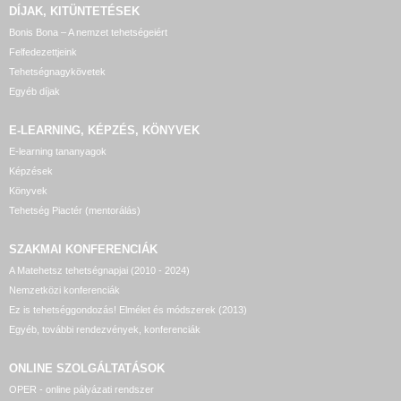
DÍJAK, KITÜNTETÉSEK
Bonis Bona – A nemzet tehetségeiért
Felfedezettjeink
Tehetségnagykövetek
Egyéb díjak
E-LEARNING, KÉPZÉS, KÖNYVEK
E-learning tananyagok
Képzések
Könyvek
Tehetség Piactér (mentorálás)
SZAKMAI KONFERENCIÁK
A Matehetsz tehetségnapjai (2010 - 2024)
Nemzetközi konferenciák
Ez is tehetséggondozás! Elmélet és módszerek (2013)
Egyéb, további rendezvények, konferenciák
ONLINE SZOLGÁLTATÁSOK
OPER - online pályázati rendszer