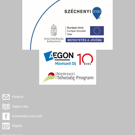
Hírlevél
Sajtószoba
A tehetség sokszínű
Naptár