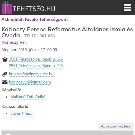
Akkreditált Kiváló Tehetségpont
Kazinczy Ferenc Református Általános Iskola és
Óvoda
TP 171 001 056
Kazinczy Ref.
Alapítva:
2013. június 17. 00:00
3561 Felsőzsolca, Sport u. 2-6
3561 Felsőzsolca, Sport u. 2-6.
http://refkazinczy.tirek.hu/
kazinczy14@gmail.com
Képviselő:
Mallárné Tóth Anikó
Kapcsolattartó:
Lövei Tímea
Az összes kinyitása