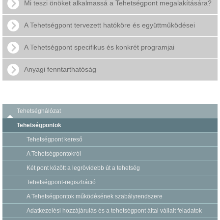
Mi teszi önöket alkalmassá a Tehetségpont megalakítására?
A Tehetségpont tervezett hatóköre és együttműködései
A Tehetségpont specifikus és konkrét programjai
Anyagi fenntarthatóság
Tehetséghálózat
Tehetségpontok
Tehetségpont kereső
A Tehetségpontokról
Két pont között a legrövidebb út a tehetség
Tehetségpont-regisztráció
A Tehetségpontok működésének szabályrendszere
Adatkezelési hozzájárulás és a tehetségpont által vállalt feladatok