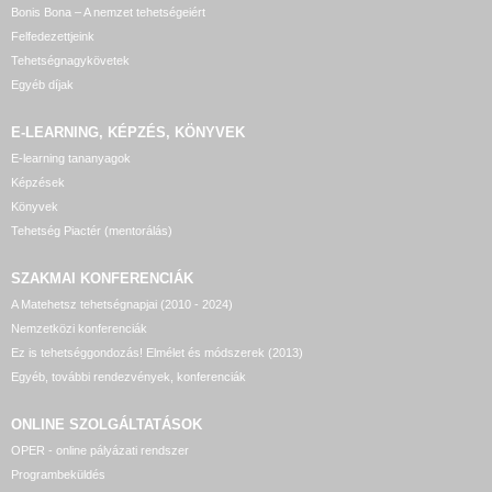
Bonis Bona – A nemzet tehetségeiért
Felfedezettjeink
Tehetségnagykövetek
Egyéb díjak
E-LEARNING, KÉPZÉS, KÖNYVEK
E-learning tananyagok
Képzések
Könyvek
Tehetség Piactér (mentorálás)
SZAKMAI KONFERENCIÁK
A Matehetsz tehetségnapjai (2010 - 2024)
Nemzetközi konferenciák
Ez is tehetséggondozás! Elmélet és módszerek (2013)
Egyéb, további rendezvények, konferenciák
ONLINE SZOLGÁLTATÁSOK
OPER - online pályázati rendszer
Programbeküldés