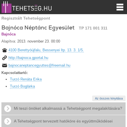
Regisztrált Tehetségpont
Bajnóca Néptánc Egyesület
TP 171 001 311
Bajnóca
Alapítva:
2013. november 23. 00:00
4100 Berettyóújfalu, Bessenyei ltp. 13. 3. 1/5.
http://bajnoca.gportal.hu
bajnocaneptancegyuttes@freemail.hu
Kapcsolattartó:
Turzó Renáta Erika
Turzó Boglárka
Az összes kinyitása
Mi teszi önöket alkalmassá a Tehetségpont megalakítására?
A Tehetségpont tervezett hatóköre és együttműködései