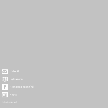
Hírlevél
Sajtószoba
A tehetség sokszínű
Naptár
Munkatársak