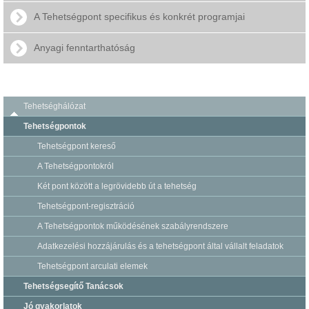
A Tehetségpont specifikus és konkrét programjai
Anyagi fenntarthatóság
Tehetséghálózat
Tehetségpontok
Tehetségpont kereső
A Tehetségpontokról
Két pont között a legrövidebb út a tehetség
Tehetségpont-regisztráció
A Tehetségpontok működésének szabályrendszere
Adatkezelési hozzájárulás és a tehetségpont által vállalt feladatok
Tehetségpont arculati elemek
Tehetségsegítő Tanácsok
Jó gyakorlatok