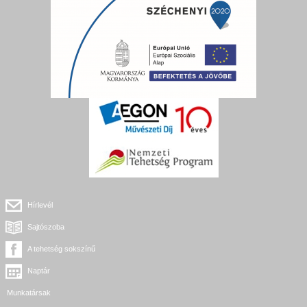
Hírlevél
Sajtószoba
A tehetség sokszínű
Naptár
Munkatársak