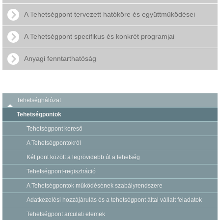
A Tehetségpont tervezett hatóköre és együttműködései
A Tehetségpont specifikus és konkrét programjai
Anyagi fenntarthatóság
Tehetséghálózat
Tehetségpontok
Tehetségpont kereső
A Tehetségpontokról
Két pont között a legrövidebb út a tehetség
Tehetségpont-regisztráció
A Tehetségpontok működésének szabályrendszere
Adatkezelési hozzájárulás és a tehetségpont által vállalt feladatok
Tehetségpont arculati elemek