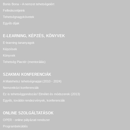
Bonis Bona – A nemzet tehetségeiért
Felfedezettjeink
Tehetségnagykövetek
Egyéb díjak
E-LEARNING, KÉPZÉS, KÖNYVEK
E-learning tananyagok
Képzések
Könyvek
Tehetség Piactér (mentorálás)
SZAKMAI KONFERENCIÁK
A Matehetsz tehetségnapjai (2010 - 2024)
Nemzetközi konferenciák
Ez is tehetséggondozás! Elmélet és módszerek (2013)
Egyéb, további rendezvények, konferenciák
ONLINE SZOLGÁLTATÁSOK
OPER - online pályázati rendszer
Programbeküldés