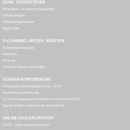
DÍJAK, KITÜNTETÉSEK
Bonis Bona – A nemzet tehetségeiért
Felfedezettjeink
Tehetségnagykövetek
Egyéb díjak
E-LEARNING, KÉPZÉS, KÖNYVEK
E-learning tananyagok
Képzések
Könyvek
Tehetség Piactér (mentorálás)
SZAKMAI KONFERENCIÁK
A Matehetsz tehetségnapjai (2010 - 2024)
Nemzetközi konferenciák
Ez is tehetséggondozás! Elmélet és módszerek (2013)
Egyéb, további rendezvények, konferenciák
ONLINE SZOLGÁLTATÁSOK
OPER - online pályázati rendszer