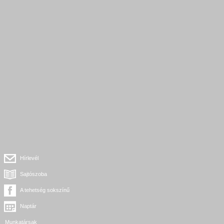
Hírlevél
Sajtószoba
A tehetség sokszínű
Naptár
Munkatársak