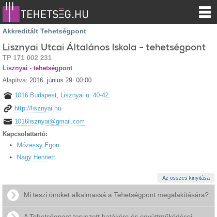
Akkreditált Tehetségpont
Lisznyai Utcai Általános Iskola - tehetségpont
TP 171 002 231
Lisznyai - tehetségpont
Alapítva:
2016. június 29. 00:00
1016 Budapest, Lisznyai u. 40-42.
http://lisznyai.hu
1016lisznyai@gmail.com
Kapcsolattartó:
Mózessy Egon
Nagy Henriett
Az összes kinyitása
Mi teszi önöket alkalmassá a Tehetségpont megalakítására?
A Tehetségpont tervezett hatóköre és együttműködései