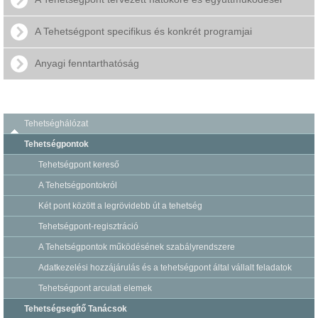
A Tehetségpont specifikus és konkrét programjai
Anyagi fenntarthatóság
Tehetséghálózat
Tehetségpontok
Tehetségpont kereső
A Tehetségpontokról
Két pont között a legrövidebb út a tehetség
Tehetségpont-regisztráció
A Tehetségpontok működésének szabályrendszere
Adatkezelési hozzájárulás és a tehetségpont által vállalt feladatok
Tehetségpont arculati elemek
Tehetségsegítő Tanácsok