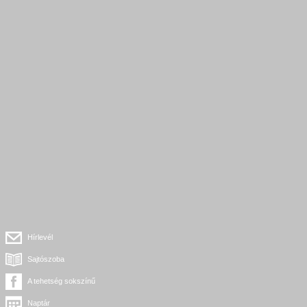
Hírlevél
Sajtószoba
A tehetség sokszínű
Naptár