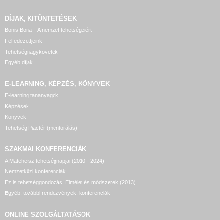
DÍJAK, KITÜNTETÉSEK
Bonis Bona – A nemzet tehetségeiért
Felfedezettjeink
Tehetségnagykövetek
Egyéb díjak
E-LEARNING, KÉPZÉS, KÖNYVEK
E-learning tananyagok
Képzések
Könyvek
Tehetség Piactér (mentorálás)
SZAKMAI KONFERENCIÁK
A Matehetsz tehetségnapjai (2010 - 2024)
Nemzetközi konferenciák
Ez is tehetséggondozás! Elmélet és módszerek (2013)
Egyéb, további rendezvények, konferenciák
ONLINE SZOLGÁLTATÁSOK