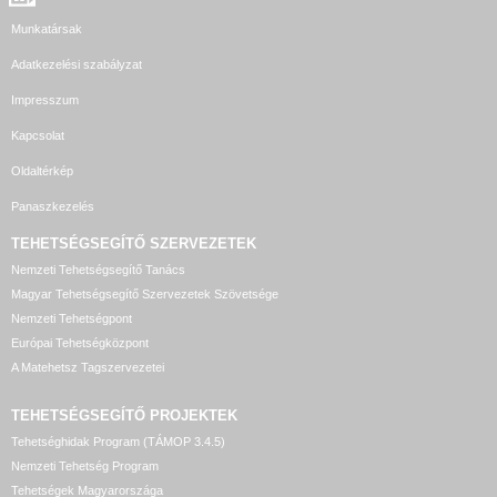
Munkatársak
Adatkezelési szabályzat
Impresszum
Kapcsolat
Oldaltérkép
Panaszkezelés
TEHETSÉGSEGÍTŐ SZERVEZETEK
Nemzeti Tehetségsegítő Tanács
Magyar Tehetségsegítő Szervezetek Szövetsége
Nemzeti Tehetségpont
Európai Tehetségközpont
A Matehetsz Tagszervezetei
TEHETSÉGSEGÍTŐ
PROJEKTEK
Tehetséghidak Program (TÁMOP 3.4.5)
Nemzeti Tehetség Program
Tehetségek Magyarországa