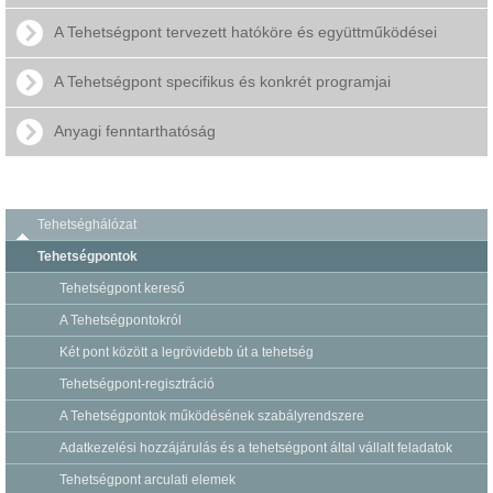
A Tehetségpont tervezett hatóköre és együttműködései
A Tehetségpont specifikus és konkrét programjai
Anyagi fenntarthatóság
Tehetséghálózat
Tehetségpontok
Tehetségpont kereső
A Tehetségpontokról
Két pont között a legrövidebb út a tehetség
Tehetségpont-regisztráció
A Tehetségpontok működésének szabályrendszere
Adatkezelési hozzájárulás és a tehetségpont által vállalt feladatok
Tehetségpont arculati elemek