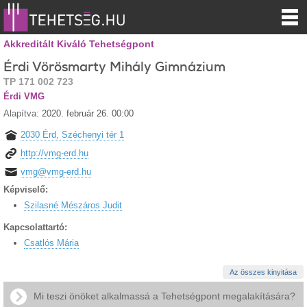
Akkreditált Kiváló Tehetségpont
Érdi Vörösmarty Mihály Gimnázium
TP 171 002 723
Érdi VMG
Alapítva:
2020. február 26. 00:00
2030 Érd, Széchenyi tér 1
http://vmg-erd.hu
vmg@vmg-erd.hu
Képviselő:
Szilasné Mészáros Judit
Kapcsolattartó:
Csatlós Mária
Az összes kinyitása
Mi teszi önöket alkalmassá a Tehetségpont megalakítására?