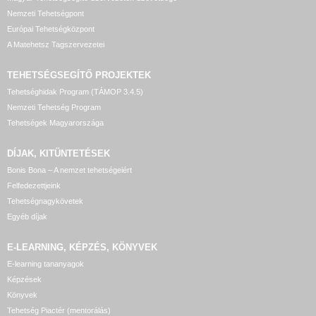
Nemzeti Tehetségpont
Európai Tehetségközpont
A Matehetsz Tagszervezetei
TEHETSÉGSEGÍTŐ
PROJEKTEK
Tehetséghidak Program (TÁMOP 3.4.5)
Nemzeti Tehetség Program
Tehetségek Magyarországa
DÍJAK, KITÜNTETÉSEK
Bonis Bona – A nemzet tehetségeiért
Felfedezettjeink
Tehetségnagykövetek
Egyéb díjak
E-LEARNING, KÉPZÉS, KÖNYVEK
E-learning tananyagok
Képzések
Könyvek
Tehetség Piactér (mentorálás)