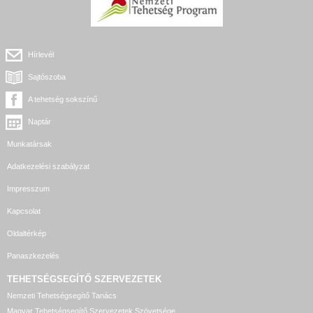
Hírlevél
Sajtószoba
A tehetség sokszínű
Naptár
Munkatársak
Adatkezelési szabályzat
Impresszum
Kapcsolat
Oldaltérkép
Panaszkezelés
TEHETSÉGSEGÍTŐ SZERVEZETEK
Nemzeti Tehetségsegítő Tanács
Magyar Tehetségsegítő Szervezetek Szövetsége