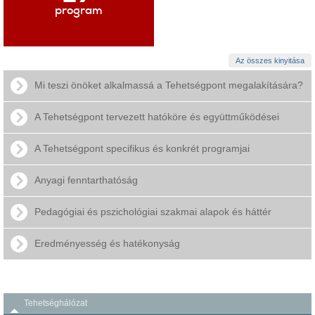
program
Az összes kinyitása
Mi teszi önöket alkalmassá a Tehetségpont megalakítására?
A Tehetségpont tervezett hatóköre és együttműködései
A Tehetségpont specifikus és konkrét programjai
Anyagi fenntarthatóság
Pedagógiai és pszichológiai szakmai alapok és háttér
Eredményesség és hatékonyság
Tehetséghálózat