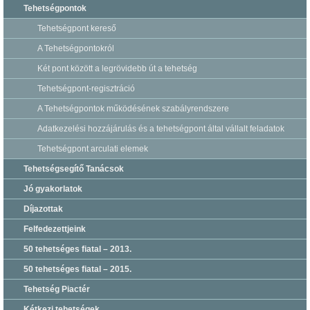
Tehetségpontok
Tehetségpont kereső
A Tehetségpontokról
Két pont között a legrövidebb út a tehetség
Tehetségpont-regisztráció
A Tehetségpontok működésének szabályrendszere
Adatkezelési hozzájárulás és a tehetségpont által vállalt feladatok
Tehetségpont arculati elemek
Tehetségsegítő Tanácsok
Jó gyakorlatok
Díjazottak
Felfedezettjeink
50 tehetséges fiatal – 2013.
50 tehetséges fiatal – 2015.
Tehetség Piactér
Kétkezi tehetségek