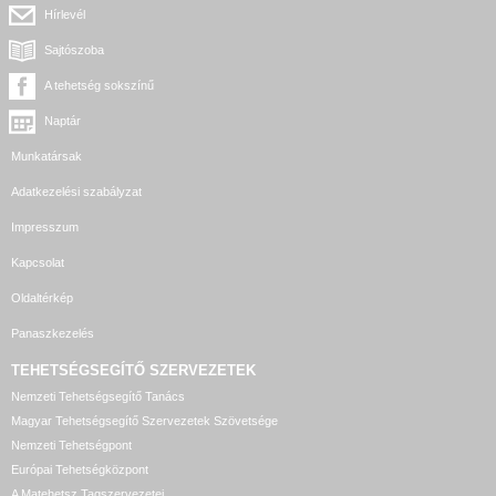
Hírlevél
Sajtószoba
A tehetség sokszínű
Naptár
Munkatársak
Adatkezelési szabályzat
Impresszum
Kapcsolat
Oldaltérkép
Panaszkezelés
TEHETSÉGSEGÍTŐ SZERVEZETEK
Nemzeti Tehetségsegítő Tanács
Magyar Tehetségsegítő Szervezetek Szövetsége
Nemzeti Tehetségpont
Európai Tehetségközpont
A Matehetsz Tagszervezetei