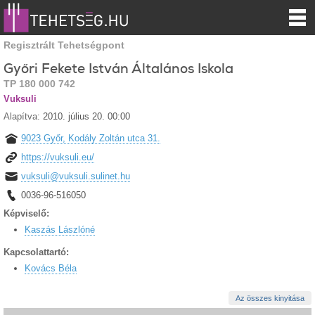
Regisztrált Tehetségpont
Győri Fekete István Általános Iskola
TP 180 000 742
Vuksuli
Alapítva:
2010. július 20. 00:00
9023 Győr, Kodály Zoltán utca 31.
https://vuksuli.eu/
vuksuli@vuksuli.sulinet.hu
0036-96-516050
Képviselő:
Kaszás Lászlóné
Kapcsolattartó:
Kovács Béla
Az összes kinyitása