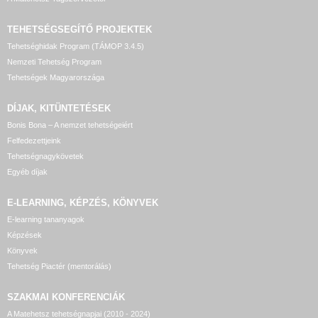
TEHETSÉGSEGÍTŐ
PROJEKTEK
Tehetséghidak Program (TÁMOP 3.4.5)
Nemzeti Tehetség Program
Tehetségek Magyarországa
DÍJAK, KITÜNTETÉSEK
Bonis Bona – A nemzet tehetségeiért
Felfedezettjeink
Tehetségnagykövetek
Egyéb díjak
E-LEARNING, KÉPZÉS, KÖNYVEK
E-learning tananyagok
Képzések
Könyvek
Tehetség Piactér (mentorálás)
SZAKMAI KONFERENCIÁK
A Matehetsz tehetségnapjai (2010 - 2024)