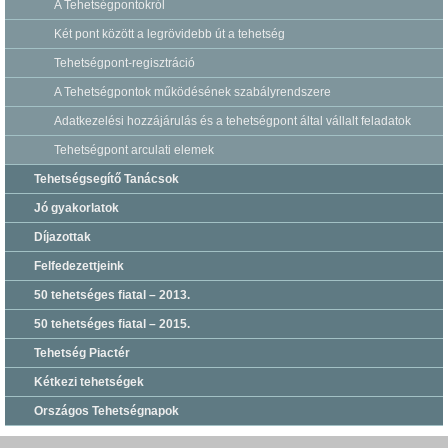
A Tehetségpontokról
Két pont között a legrövidebb út a tehetség
Tehetségpont-regisztráció
A Tehetségpontok működésének szabályrendszere
Adatkezelési hozzájárulás és a tehetségpont által vállalt feladatok
Tehetségpont arculati elemek
Tehetségsegítő Tanácsok
Jó gyakorlatok
Díjazottak
Felfedezettjeink
50 tehetséges fiatal – 2013.
50 tehetséges fiatal – 2015.
Tehetség Piactér
Kétkezi tehetségek
Országos Tehetségnapok