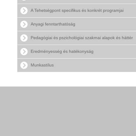
A Tehetségpont specifikus és konkrét programjai
Anyagi fenntarthatóság
Pedagógiai és pszichológiai szakmai alapok és háttér
Eredményesség és hatékonyság
Munkastílus