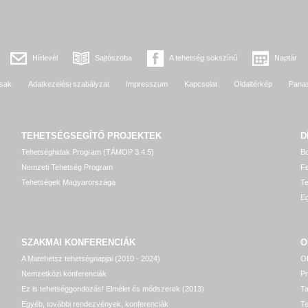
Hírlevél
Sajtószoba
A tehetség sokszínű
Naptár
sak
Adatkezelési szabályzat
Impresszum
Kapcsolat
Oldaltérkép
Pana
TEHETSÉGSEGÍTŐ
PROJEKTEK
D
Tehetséghidak Program (TÁMOP 3.4.5)
Bo
Nemzeti Tehetség Program
Fe
Tehetségek Magyarországa
T
Eg
SZAKMAI KONFERENCIÁK
O
A Matehetsz tehetségnapjai (2010 - 2024)
OP
Nemzetközi konferenciák
P
Ez is tehetséggondozás! Elmélet és módszerek (2013)
T
Egyéb, további rendezvények, konferenciák
Te