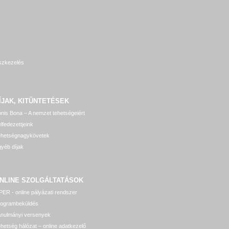
szkezelés
ÍJAK, KITÜNTETÉSEK
nis Bona – A nemzet tehetségeiért
lfedezettjeink
ehetségnagykövetek
yéb díjak
NLINE SZOLGÁLTATÁSOK
ER - online pályázati rendszer
rogrambeküldés
anulmányi versenyek
hetség hálózat – online adatkezelő