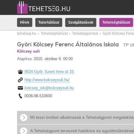
Hírek
Tutorhálózat
Szolgáltatások
Tehetséghálózat
tehetseg.hu
Tehetséghálózat
Tehetségpontok
Győri Kölcsey Fere
Győri Kölcsey Ferenc Általános Iskola
TP 1
Kölcsey suli
Alapítva:
2010. október 9. 00:00
9024 Győr, Szent Imre út 33.
http://www.kolcseysuli.hu/
kolcsey_isk@kolcseysuli.hu
0036-96-510600
Mi teszi önöket alkalmassá a Tehetségpont megalakít
A Tehetségpont tervezett hatóköre és együttműködése