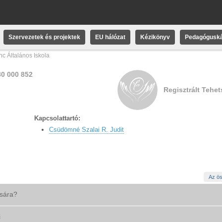
Szervezetek és projektek
EU hálózat
Kézikönyv
Pedagóguská
nc Általános Iskola
80 000 852
Regisztrált Tehe
Kapcsolattartó:
Csüdömné Szalai R. Judit
Az ös
ására?
i