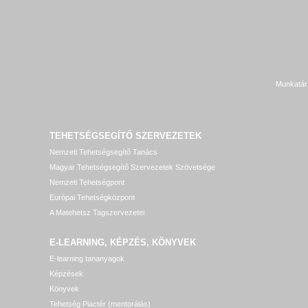
Munkatár
TEHETSÉGSEGÍTŐ SZERVEZETEK
Nemzeti Tehetségsegítő Tanács
Magyar Tehetségsegítő Szervezetek Szövetsége
Nemzeti Tehetségpont
Európai Tehetségközpont
A Matehetsz Tagszervezetei
E-LEARNING, KÉPZÉS, KÖNYVEK
E-learning tananyagok
Képzések
Könyvek
Tehetség Piactér (mentorálás)