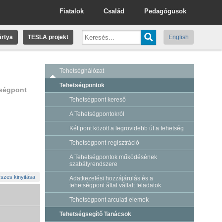
Fiatalok
Család
Pedagógusok
rtya
TESLA projekt
English
Tehetséghálózat
Tehetségpontok
tségpont
Tehetségpont kereső
A Tehetségpontokról
Két pont között a legrövidebb út a tehetség
Tehetségpont-regisztráció
A Tehetségpontok működésének
szabályrendszere
szes kinyitása
Adatkezelési hozzájárulás és a
tehetségpont által vállalt feladatok
Tehetségpont arculati elemek
Tehetségsegítő Tanácsok