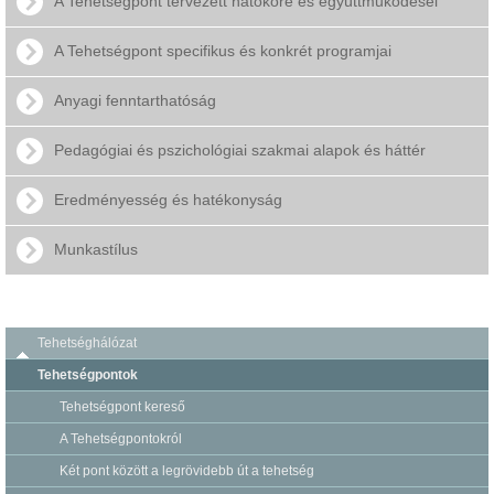
A Tehetségpont tervezett hatóköre és együttműködései
A Tehetségpont specifikus és konkrét programjai
Anyagi fenntarthatóság
Pedagógiai és pszichológiai szakmai alapok és háttér
Eredményesség és hatékonyság
Munkastílus
Tehetséghálózat
Tehetségpontok
Tehetségpont kereső
A Tehetségpontokról
Két pont között a legrövidebb út a tehetség