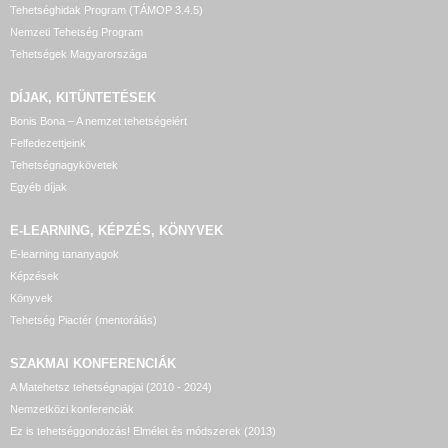
Tehetséghidak Program (TÁMOP 3.4.5)
Nemzeti Tehetség Program
Tehetségek Magyarországa
DÍJAK, KITÜNTETÉSEK
Bonis Bona – A nemzet tehetségeiért
Felfedezettjeink
Tehetségnagykövetek
Egyéb díjak
E-LEARNING, KÉPZÉS, KÖNYVEK
E-learning tananyagok
Képzések
Könyvek
Tehetség Piactér (mentorálás)
SZAKMAI KONFERENCIÁK
A Matehetsz tehetségnapjai (2010 - 2024)
Nemzetközi konferenciák
Ez is tehetséggondozás! Elmélet és módszerek (2013)