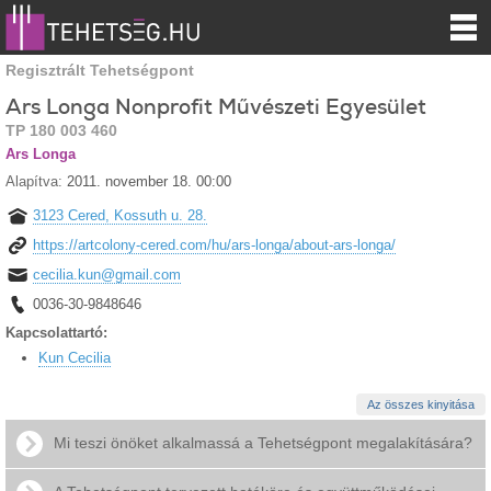
Regisztrált Tehetségpont
Ars Longa Nonprofit Művészeti Egyesület
TP 180 003 460
Ars Longa
Alapítva:
2011. november 18. 00:00
3123 Cered, Kossuth u. 28.
https://artcolony-cered.com/hu/ars-longa/about-ars-longa/
cecilia.kun@gmail.com
0036-30-9848646
Kapcsolattartó:
Kun Cecilia
Az összes kinyitása
Mi teszi önöket alkalmassá a Tehetségpont megalakítására?