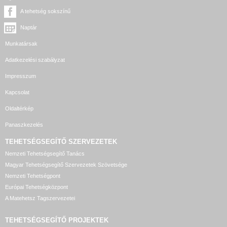
A tehetség sokszínű
Naptár
Munkatársak
Adatkezelési szabályzat
Impresszum
Kapcsolat
Oldaltérkép
Panaszkezelés
TEHETSÉGSEGÍTŐ SZERVEZETEK
Nemzeti Tehetségsegítő Tanács
Magyar Tehetségsegítő Szervezetek Szövetsége
Nemzeti Tehetségpont
Európai Tehetségközpont
A Matehetsz Tagszervezetei
TEHETSÉGSEGÍTŐ
PROJEKTEK