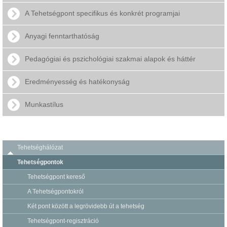
A Tehetségpont specifikus és konkrét programjai
Anyagi fenntarthatóság
Pedagógiai és pszichológiai szakmai alapok és háttér
Eredményesség és hatékonyság
Munkastílus
Tehetséghálózat
Tehetségpontok
Tehetségpont kereső
A Tehetségpontokról
Két pont között a legrövidebb út a tehetség
Tehetségpont-regisztráció