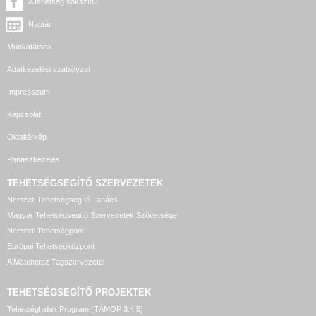
A tehetség sokszínű
Naptár
Munkatársak
Adatkezelési szabályzat
Impresszum
Kapcsolat
Oldaltérkép
Panaszkezelés
TEHETSÉGSEGÍTŐ SZERVEZETEK
Nemzeti Tehetségsegítő Tanács
Magyar Tehetségsegítő Szervezetek Szövetsége
Nemzeti Tehetségpont
Európai Tehetségközpont
A Matehetsz Tagszervezetei
TEHETSÉGSEGÍTŐ
PROJEKTEK
Tehetséghidak Program (TÁMOP 3.4.5)