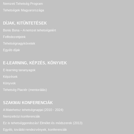
Nemzeti Tehetség Program
Tehetségek Magyarországa
DÍJAK, KITÜNTETÉSEK
Bonis Bona – A nemzet tehetségeiért
Felfedezettjeink
Tehetségnagykövetek
Egyéb díjak
E-LEARNING, KÉPZÉS, KÖNYVEK
E-learning tananyagok
Képzések
Könyvek
Tehetség Piactér (mentorálás)
SZAKMAI KONFERENCIÁK
A Matehetsz tehetségnapjai (2010 - 2024)
Nemzetközi konferenciák
Ez is tehetséggondozás! Elmélet és módszerek (2013)
Egyéb, további rendezvények, konferenciák