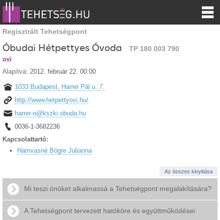
Regisztrált Tehetségpont
Óbudai Hétpettyes Óvoda
TP 180 003 790
ovi
Alapítva:
2012. február 22. 00:00
1033 Budapest, Harrer Pál u. 7.
http://www.hetpettyovi.hu/
harrer-o@kszki.obuda.hu
0036-1-3682236
Kapcsolattartó:
Hamvasné Bögre Julianna
Az összes kinyitása
Mi teszi önöket alkalmassá a Tehetségpont megalakítására?
A Tehetségpont tervezett hatóköre és együttműködései