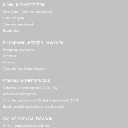
DÍJAK, KITÜNTETÉSEK
Bonis Bona – A nemzet tehetségeiért
Felfedezettjeink
Tehetségnagykövetek
Egyéb díjak
E-LEARNING, KÉPZÉS, KÖNYVEK
E-learning tananyagok
Képzések
Könyvek
Tehetség Piactér (mentorálás)
SZAKMAI KONFERENCIÁK
A Matehetsz tehetségnapjai (2010 - 2024)
Nemzetközi konferenciák
Ez is tehetséggondozás! Elmélet és módszerek (2013)
Egyéb, további rendezvények, konferenciák
ONLINE SZOLGÁLTATÁSOK
OPER - online pályázati rendszer