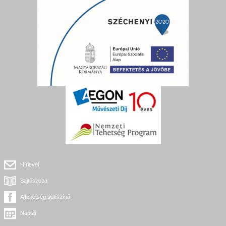
Hírlevél
Sajtószoba
A tehetség sokszínű
Naptár