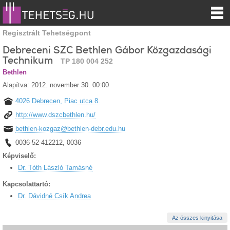
Regisztrált Tehetségpont
Debreceni SZC Bethlen Gábor Közgazdasági
Technikum
TP 180 004 252
Bethlen
Alapítva:
2012. november 30. 00:00
4026 Debrecen, Piac utca 8.
http://www.dszcbethlen.hu/
bethlen-kozgaz@bethlen-debr.edu.hu
0036-52-412212, 0036
Képviselő:
Dr. Tóth László Tamásné
Kapcsolattartó:
Dr. Dávidné Csík Andrea
Az összes kinyitása