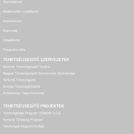
Munkatársak
Adatkezelési szabályzat
Impresszum
Kapcsolat
Oldaltérkép
Panaszkezelés
TEHETSÉGSEGÍTŐ SZERVEZETEK
Nemzeti Tehetségsegítő Tanács
Magyar Tehetségsegítő Szervezetek Szövetsége
Nemzeti Tehetségpont
Európai Tehetségközpont
A Matehetsz Tagszervezetei
TEHETSÉGSEGÍTŐ
PROJEKTEK
Tehetséghidak Program (TÁMOP 3.4.5)
Nemzeti Tehetség Program
Tehetségek Magyarországa