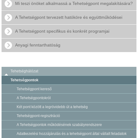
Mi teszi önöket alkalmassá a Tehetségpont megalakítására?
A Tehetségpont tervezett hatóköre és együttműködései
A Tehetségpont specifikus és konkrét programjai
Anyagi fenntarthatóság
Tehetséghálózat
Tehetségpontok
Tehetségpont kereső
A Tehetségpontokról
Két pont között a legrövidebb út a tehetség
Tehetségpont-regisztráció
A Tehetségpontok működésének szabályrendszere
Adatkezelési hozzájárulás és a tehetségpont által vállalt feladatok