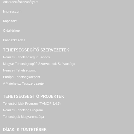
Adatkezelési szabályzat
Impresszum
Kapcsolat
Oldaltérkép
Panaszkezelés
TEHETSÉGSEGÍTŐ SZERVEZETEK
Nemzeti Tehetségsegítő Tanács
Magyar Tehetségsegítő Szervezetek Szövetsége
Nemzeti Tehetségpont
Európai Tehetségközpont
A Matehetsz Tagszervezetei
TEHETSÉGSEGÍTŐ
PROJEKTEK
Tehetséghidak Program (TÁMOP 3.4.5)
Nemzeti Tehetség Program
Tehetségek Magyarországa
DÍJAK, KITÜNTETÉSEK