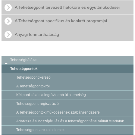
A Tehetségpont tervezett hatóköre és együttműködései
A Tehetségpont specifikus és konkrét programjai
Anyagi fenntarthatóság
Tehetséghálózat
Tehetségpontok
Tehetségpont kereső
A Tehetségpontokról
Két pont között a legrövidebb út a tehetség
Tehetségpont-regisztráció
A Tehetségpontok működésének szabályrendszere
Adatkezelési hozzájárulás és a tehetségpont által vállalt feladatok
Tehetségpont arculati elemek