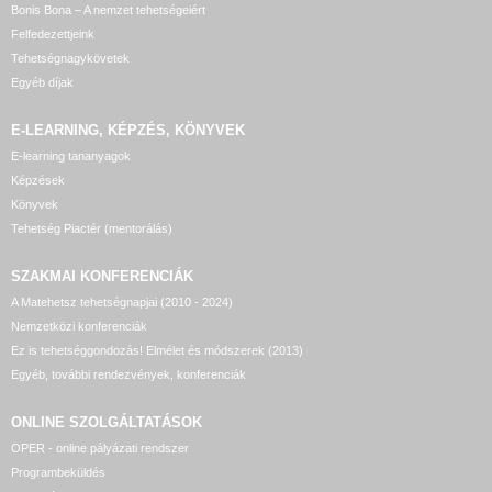
Bonis Bona – A nemzet tehetségeiért
Felfedezettjeink
Tehetségnagykövetek
Egyéb díjak
E-LEARNING, KÉPZÉS, KÖNYVEK
E-learning tananyagok
Képzések
Könyvek
Tehetség Piactér (mentorálás)
SZAKMAI KONFERENCIÁK
A Matehetsz tehetségnapjai (2010 - 2024)
Nemzetközi konferenciák
Ez is tehetséggondozás! Elmélet és módszerek (2013)
Egyéb, további rendezvények, konferenciák
ONLINE SZOLGÁLTATÁSOK
OPER - online pályázati rendszer
Programbeküldés