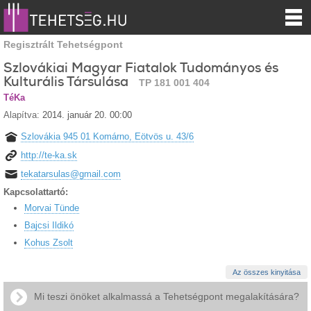
Regisztrált Tehetségpont
Szlovákiai Magyar Fiatalok Tudományos és
Kulturális Társulása
TP 181 001 404
TéKa
Alapítva:
2014. január 20. 00:00
Szlovákia 945 01 Komárno, Eötvös u. 43/6
http://te-ka.sk
tekatarsulas@gmail.com
Kapcsolattartó:
Morvai Tünde
Bajcsi Ildikó
Kohus Zsolt
Az összes kinyitása
Mi teszi önöket alkalmassá a Tehetségpont megalakítására?