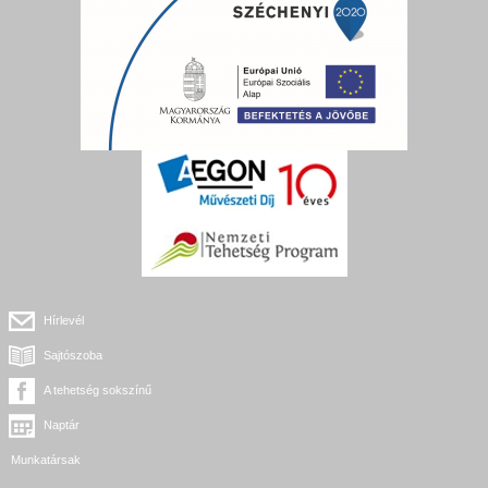
Hírlevél
Sajtószoba
A tehetség sokszínű
Naptár
Munkatársak