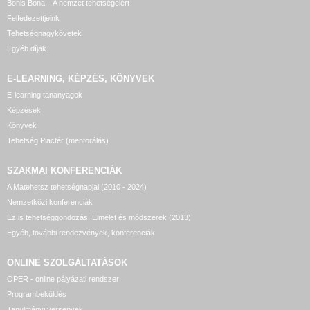
Bonis Bona – A nemzet tehetségeiért
Felfedezettjeink
Tehetségnagykövetek
Egyéb díjak
E-LEARNING, KÉPZÉS, KÖNYVEK
E-learning tananyagok
Képzések
Könyvek
Tehetség Piactér (mentorálás)
SZAKMAI KONFERENCIÁK
A Matehetsz tehetségnapjai (2010 - 2024)
Nemzetközi konferenciák
Ez is tehetséggondozás! Elmélet és módszerek (2013)
Egyéb, további rendezvények, konferenciák
ONLINE SZOLGÁLTATÁSOK
OPER - online pályázati rendszer
Programbeküldés
Tanulmányi versenyek