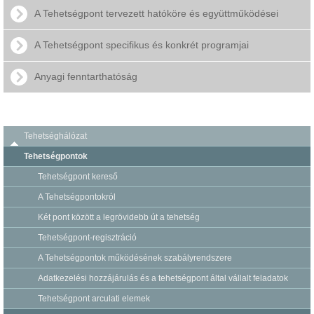
A Tehetségpont tervezett hatóköre és együttműködései
A Tehetségpont specifikus és konkrét programjai
Anyagi fenntarthatóság
Tehetséghálózat
Tehetségpontok
Tehetségpont kereső
A Tehetségpontokról
Két pont között a legrövidebb út a tehetség
Tehetségpont-regisztráció
A Tehetségpontok működésének szabályrendszere
Adatkezelési hozzájárulás és a tehetségpont által vállalt feladatok
Tehetségpont arculati elemek