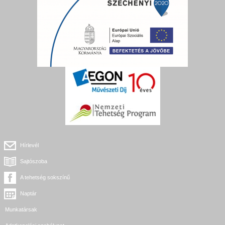
Hírlevél
Sajtószoba
A tehetség sokszínű
Naptár
Munkatársak