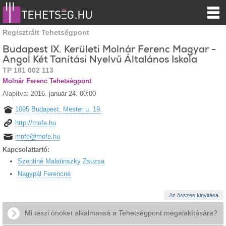
Regisztrált Tehetségpont
Budapest IX. Kerületi Molnár Ferenc Magyar -
Angol Két Tanítási Nyelvű Általános Iskola
TP 181 002 113
Molnár Ferenc Tehetségpont
Alapítva:
2016. január 24. 00:00
1095 Budapest, Mester u. 19.
http://mofe.hu
mofe@mofe.hu
Kapcsolattartó:
Szentiné Malatinszky Zsuzsa
Nagypál Ferencné
Az összes kinyitása
Mi teszi önöket alkalmassá a Tehetségpont megalakítására?