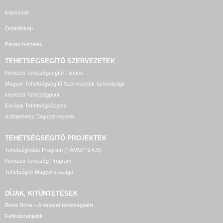
Kapcsolat
Oldaltérkép
Panaszkezelés
TEHETSÉGSEGÍTŐ SZERVEZETEK
Nemzeti Tehetségsegítő Tanács
Magyar Tehetségsegítő Szervezetek Szövetsége
Nemzeti Tehetségpont
Európai Tehetségközpont
A Matehetsz Tagszervezetei
TEHETSÉGSEGÍTŐ
PROJEKTEK
Tehetséghidak Program (TÁMOP 3.4.5)
Nemzeti Tehetség Program
Tehetségek Magyarországa
DÍJAK, KITÜNTETÉSEK
Bonis Bona – A nemzet tehetségeiért
Felfedezettjeink