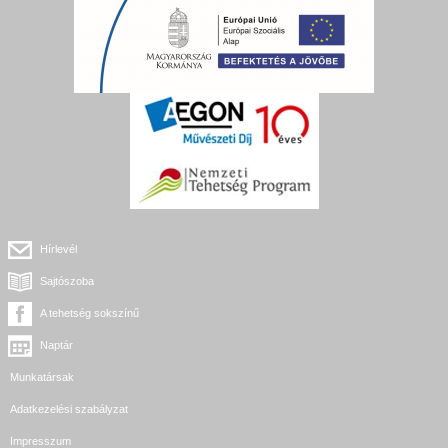
Hírlevél
Sajtószoba
A tehetség sokszínű
Naptár
Munkatársak
Adatkezelési szabályzat
Impresszum