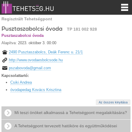
Regisztrált Tehetségpont
Pusztaszabolcsi óvoda
TP 181 002 928
Pusztaszabolcsi óvoda
Alapítva:
2023. október 3. 00:00
2490 Pusztaszabolcs, Deák Ferenc u. 21/1
http://www.ovodaesbolcsode.hu
pszabovoda@gmail.com
Kapcsolattartó:
Csiki Andrea
óvodapedag Kovács Krisztina
Az összes kinyitása
Mi teszi önöket alkalmassá a Tehetségpont megalakítására?
A Tehetségpont tervezett hatóköre és együttműködései