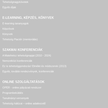
Tehetségnagykövetek
Egyéb díjak
E-LEARNING, KÉPZÉS, KÖNYVEK
E-learning tananyagok
Képzések
Könyvek
Tehetség Piactér (mentorálás)
SZAKMAI KONFERENCIÁK
A Matehetsz tehetségnapjai (2010 - 2024)
Nemzetközi konferenciák
Ez is tehetséggondozás! Elmélet és módszerek (2013)
Egyéb, további rendezvények, konferenciák
ONLINE SZOLGÁLTATÁSOK
OPER - online pályázati rendszer
Programbeküldés
Tanulmányi versenyek
Tehetség hálózat – online adatkezelő