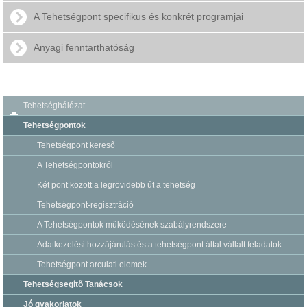
A Tehetségpont specifikus és konkrét programjai
Anyagi fenntarthatóság
Tehetséghálózat
Tehetségpontok
Tehetségpont kereső
A Tehetségpontokról
Két pont között a legrövidebb út a tehetség
Tehetségpont-regisztráció
A Tehetségpontok működésének szabályrendszere
Adatkezelési hozzájárulás és a tehetségpont által vállalt feladatok
Tehetségpont arculati elemek
Tehetségsegítő Tanácsok
Jó gyakorlatok