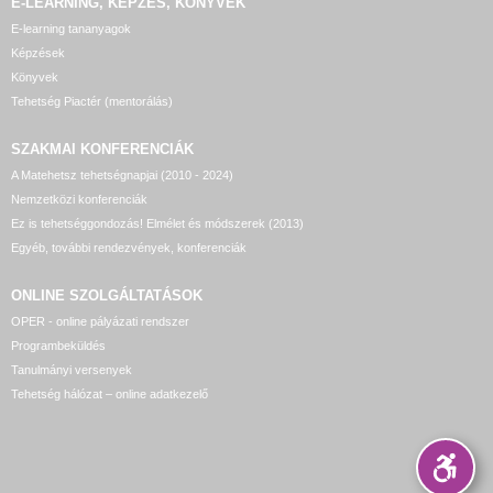
E-LEARNING, KÉPZÉS, KÖNYVEK
E-learning tananyagok
Képzések
Könyvek
Tehetség Piactér (mentorálás)
SZAKMAI KONFERENCIÁK
A Matehetsz tehetségnapjai (2010 - 2024)
Nemzetközi konferenciák
Ez is tehetséggondozás! Elmélet és módszerek (2013)
Egyéb, további rendezvények, konferenciák
ONLINE SZOLGÁLTATÁSOK
OPER - online pályázati rendszer
Programbeküldés
Tanulmányi versenyek
Tehetség hálózat – online adatkezelő