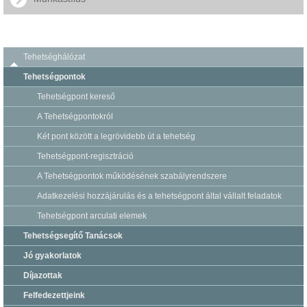
Tehetséghálózat
Tehetségpontok
Tehetségpont kereső
A Tehetségpontokról
Két pont között a legrövidebb út a tehetség
Tehetségpont-regisztráció
A Tehetségpontok működésének szabályrendszere
Adatkezelési hozzájárulás és a tehetségpont által vállalt feladatok
Tehetségpont arculati elemek
Tehetségsegítő Tanácsok
Jó gyakorlatok
Díjazottak
Felfedezettjeink