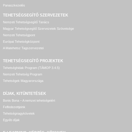
Panaszkezelés
TEHETSÉGSEGÍTŐ SZERVEZETEK
Nemzeti Tehetségsegítő Tanács
Magyar Tehetségsegítő Szervezetek Szövetsége
Nemzeti Tehetségpont
Európai Tehetségközpont
A Matehetsz Tagszervezetei
TEHETSÉGSEGÍTŐ
PROJEKTEK
Tehetséghidak Program (TÁMOP 3.4.5)
Nemzeti Tehetség Program
Tehetségek Magyarországa
DÍJAK, KITÜNTETÉSEK
Bonis Bona – A nemzet tehetségeiért
Felfedezettjeink
Tehetségnagykövetek
Egyéb díjak