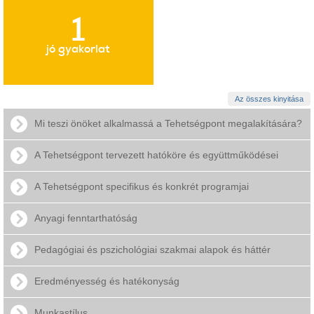
1
jó gyakorlat
Az összes kinyitása
Mi teszi önöket alkalmassá a Tehetségpont megalakítására?
A Tehetségpont tervezett hatóköre és együttműködései
A Tehetségpont specifikus és konkrét programjai
Anyagi fenntarthatóság
Pedagógiai és pszichológiai szakmai alapok és háttér
Eredményesség és hatékonyság
Munkastílus