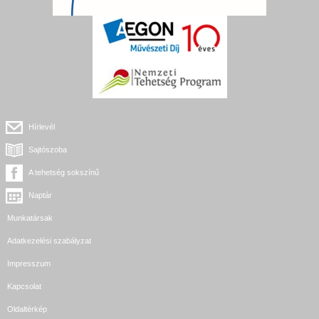
Hírlevél
Sajtószoba
A tehetség sokszínű
Naptár
Munkatársak
Adatkezelési szabályzat
Impresszum
Kapcsolat
Oldaltérkép