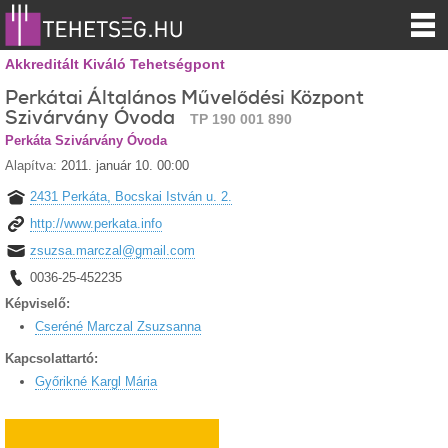
Akkreditált Kiváló Tehetségpont
Perkátai Általános Művelődési Központ
Szivárvány Óvoda
TP 190 001 890
Perkáta Szivárvány Óvoda
Alapítva:
2011. január 10. 00:00
2431 Perkáta, Bocskai István u. 2.
http://www.perkata.info
zsuzsa.marczal@gmail.com
0036-25-452235
Képviselő:
Cseréné Marczal Zsuzsanna
Kapcsolattartó:
Győrikné Kargl Mária