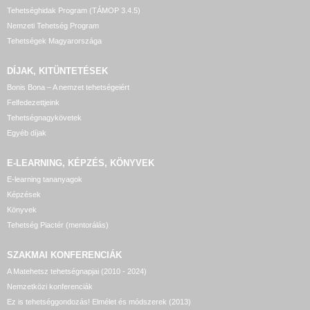
Tehetséghidak Program (TÁMOP 3.4.5)
Nemzeti Tehetség Program
Tehetségek Magyarországa
DÍJAK, KITÜNTETÉSEK
Bonis Bona – A nemzet tehetségeiért
Felfedezettjeink
Tehetségnagykövetek
Egyéb díjak
E-LEARNING, KÉPZÉS, KÖNYVEK
E-learning tananyagok
Képzések
Könyvek
Tehetség Piactér (mentorálás)
SZAKMAI KONFERENCIÁK
A Matehetsz tehetségnapjai (2010 - 2024)
Nemzetközi konferenciák
Ez is tehetséggondozás! Elmélet és módszerek (2013)