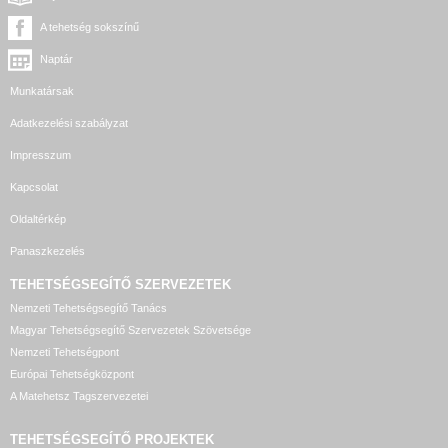
A tehetség sokszínű
Naptár
Munkatársak
Adatkezelési szabályzat
Impresszum
Kapcsolat
Oldaltérkép
Panaszkezelés
TEHETSÉGSEGÍTŐ SZERVEZETEK
Nemzeti Tehetségsegítő Tanács
Magyar Tehetségsegítő Szervezetek Szövetsége
Nemzeti Tehetségpont
Európai Tehetségközpont
A Matehetsz Tagszervezetei
TEHETSÉGSEGÍTŐ
PROJEKTEK