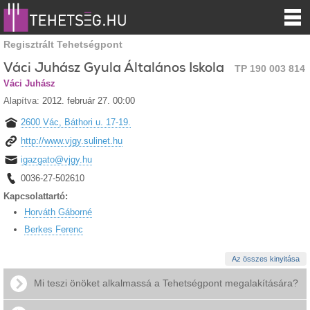
Regisztrált Tehetségpont
Váci Juhász Gyula Általános Iskola
TP 190 003 814
Váci Juhász
Alapítva:
2012. február 27. 00:00
2600 Vác, Báthori u. 17-19.
http://www.vjgy.sulinet.hu
igazgato@vjgy.hu
0036-27-502610
Kapcsolattartó:
Horváth Gáborné
Berkes Ferenc
Az összes kinyitása
Mi teszi önöket alkalmassá a Tehetségpont megalakítására?