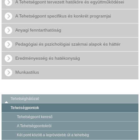
A Tehetségpont tervezett hatóköre és együttműködései
A Tehetségpont specifikus és konkrét programjai
Anyagi fenntarthatóság
Pedagógiai és pszichológiai szakmai alapok és háttér
Eredményesség és hatékonyság
Munkastílus
Tehetséghálózat
Tehetségpontok
Tehetségpont kereső
A Tehetségpontokról
Két pont között a legrövidebb út a tehetség