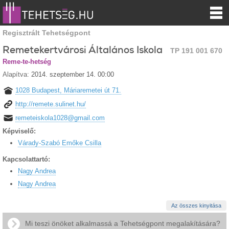
Regisztrált Tehetségpont
Remetekertvárosi Általános Iskola
TP 191 001 670
Reme-te-hetség
Alapítva:
2014. szeptember 14. 00:00
1028 Budapest, Máriaremetei út 71.
http://remete.sulinet.hu/
remeteiskola1028@gmail.com
Képviselő:
Várady-Szabó Emőke Csilla
Kapcsolattartó:
Nagy Andrea
Nagy Andrea
Az összes kinyitása
Mi teszi önöket alkalmassá a Tehetségpont megalakítására?