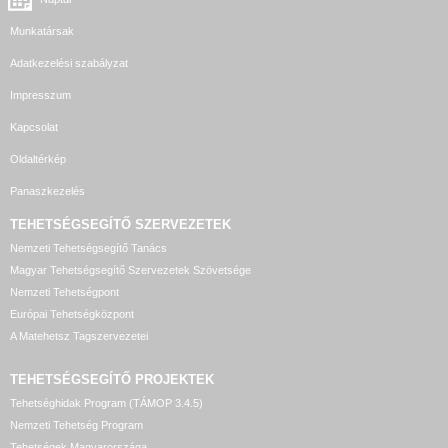
Munkatársak
Adatkezelési szabályzat
Impresszum
Kapcsolat
Oldaltérkép
Panaszkezelés
TEHETSÉGSEGÍTŐ SZERVEZETEK
Nemzeti Tehetségsegítő Tanács
Magyar Tehetségsegítő Szervezetek Szövetsége
Nemzeti Tehetségpont
Európai Tehetségközpont
A Matehetsz Tagszervezetei
TEHETSÉGSEGÍTŐ
PROJEKTEK
Tehetséghidak Program (TÁMOP 3.4.5)
Nemzeti Tehetség Program
Tehetségek Magyarországa