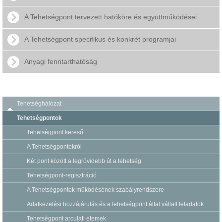
A Tehetségpont tervezett hatóköre és együttműködései
A Tehetségpont specifikus és konkrét programjai
Anyagi fenntarthatóság
Tehetséghálózat
Tehetségpontok
Tehetségpont kereső
A Tehetségpontokról
Két pont között a legrövidebb út a tehetség
Tehetségpont-regisztráció
A Tehetségpontok működésének szabályrendszere
Adatkezelési hozzájárulás és a tehetségpont által vállalt feladatok
Tehetségpont arculati elemek