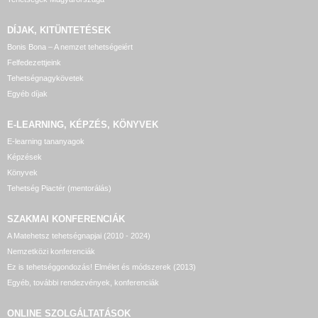
DÍJAK, KITÜNTETÉSEK
Bonis Bona – A nemzet tehetségeiért
Felfedezettjeink
Tehetségnagykövetek
Egyéb díjak
E-LEARNING, KÉPZÉS, KÖNYVEK
E-learning tananyagok
Képzések
Könyvek
Tehetség Piactér (mentorálás)
SZAKMAI KONFERENCIÁK
A Matehetsz tehetségnapjai (2010 - 2024)
Nemzetközi konferenciák
Ez is tehetséggondozás! Elmélet és módszerek (2013)
Egyéb, további rendezvények, konferenciák
ONLINE SZOLGÁLTATÁSOK