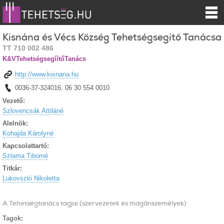
Kisnána és Vécs Község Tehetségsegítő Tanácsa
TT 710 002 486
K&VTehetségsegíítőTanács
http://www.kisnana.hu
0036-37-324016, 06 30 554 0010
Vezető:
Szlovencsák Attiláné
Alelnök:
Kohajda Károlyné
Kapcsolattartó:
Szlama Tiborné
Titkár:
Lukovszki Nikoletta
A Tehetségtanács tagjai (szervezetek és magánszemélyek)
Tagok: