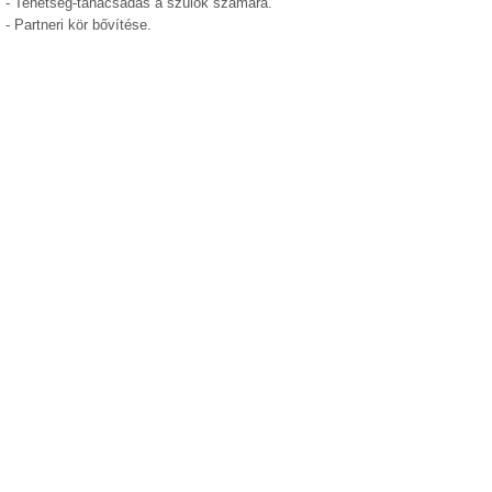
- Tehetség-tanácsadás a szülők számára.
- Partneri kör bővítése.