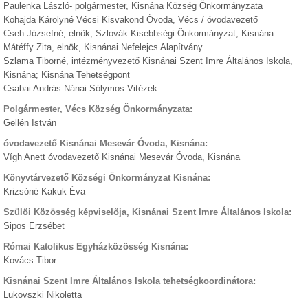
Paulenka László- polgármester, Kisnána Község Önkormányzata
Kohajda Károlyné Vécsi Kisvakond Óvoda, Vécs / óvodavezető
Cseh Józsefné, elnök, Szlovák Kisebbségi Önkormányzat, Kisnána
Mátéffy Zita, elnök, Kisnánai Nefelejcs Alapítvány
Szlama Tiborné, intézményvezető Kisnánai Szent Imre Általános Iskola,
Kisnána; Kisnána Tehetségpont
Csabai András Nánai Sólymos Vitézek
Polgármester, Vécs Község Önkormányzata:
Gellén István
óvodavezető Kisnánai Mesevár Óvoda, Kisnána:
Vígh Anett óvodavezető Kisnánai Mesevár Óvoda, Kisnána
Könyvtárvezető Községi Önkormányzat Kisnána:
Krizsóné Kakuk Éva
Szülői Közösség képviselőja, Kisnánai Szent Imre Általános Iskola:
Sipos Erzsébet
Római Katolikus Egyházközösség Kisnána:
Kovács Tibor
Kisnánai Szent Imre Általános Iskola tehetségkoordinátora:
Lukovszki Nikoletta