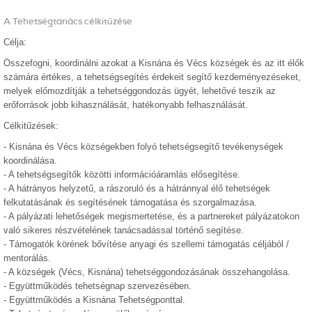
A Tehetségtanács célkitűzése
Célja:
Összefogni, koordinálni azokat a Kisnána és Vécs községek és az itt élők
számára értékes, a tehetségsegítés érdekeit segítő kezdeményezéseket,
melyek előmozdítják a tehetséggondozás ügyét, lehetővé teszik az
erőforrások jobb kihasználását, hatékonyabb felhasználását.
Célkitűzések:
- Kisnána és Vécs községekben folyó tehetségsegítő tevékenységek
koordinálása.
- A tehetségsegítők közötti információáramlás elősegítése.
- A hátrányos helyzetű, a rászoruló és a hátránnyal élő tehetségek
felkutatásának és segítésének támogatása és szorgalmazása.
- A pályázati lehetőségek megismertetése, és a partnereket pályázatokon
való sikeres részvételének tanácsadással történő segítése.
- Támogatók körének bővítése anyagi és szellemi támogatás céljából /
mentorálás.
- A községek (Vécs, Kisnána) tehetséggondozásának összehangolása.
- Együttműködés tehetségnap szervezésében.
- Együttműködés a Kisnána Tehetségponttal.