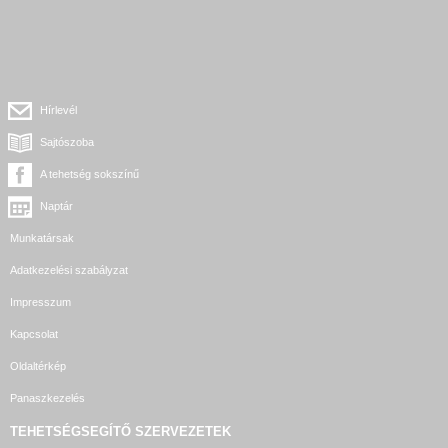
Hírlevél
Sajtószoba
A tehetség sokszínű
Naptár
Munkatársak
Adatkezelési szabályzat
Impresszum
Kapcsolat
Oldaltérkép
Panaszkezelés
TEHETSÉGSEGÍTŐ SZERVEZETEK