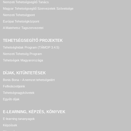
Nemzeti Tehetségsegítő Tanács
Magyar Tehetségsegítő Szervezetek Szövetsége
Nemzeti Tehetségpont
Európai Tehetségközpont
A Matehetsz Tagszervezetei
TEHETSÉGSEGÍTŐ
PROJEKTEK
Tehetséghidak Program (TÁMOP 3.4.5)
Nemzeti Tehetség Program
Tehetségek Magyarországa
DÍJAK, KITÜNTETÉSEK
Bonis Bona – A nemzet tehetségeiért
Felfedezettjeink
Tehetségnagykövetek
Egyéb díjak
E-LEARNING, KÉPZÉS, KÖNYVEK
E-learning tananyagok
Képzések