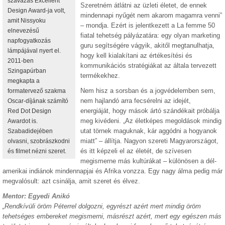
szavazás Excellent
Szeretném átlátni az üzleti életet, de ennek
Design Award-ja volt,
mindennapi nyűgét nem akarom magamra venni”
amit Nissyoku
– mondja. Ezért is jelentkezett a La femme 50
elnevezésű
fiatal tehetség pályázatára: egy olyan marketing
napfogyatkozás
guru segítségére vágyik, akitől megtanulhatja,
lámpájával nyert el.
hogy kell kialakítani az értékesítési és
2011-ben
kommunikációs stratégiákat az általa tervezett
Szingapúrban
termékekhez.
megkapta a
Nem hisz a sorsban és a jogvédelemben sem,
formatervező szakma
nem hajlandó arra fecsérelni az idejét,
Oscar-díjának számító
energiáját, hogy mások ártó szándékait próbálja
Red Dot Design
meg kivédeni. „Az életképes megoldások mindig
Awardot is.
utat törnek maguknak, kár aggódni a hogyanok
Szabadidejében
miatt” – állítja. Nagyon szereti Magyarországot,
olvasni, szobrászkodni
és itt képzeli el az életét, de szívesen
és filmet nézni szeret.
megismerne más kultúrákat – különösen a dél-
amerikai indiánok mindennapjai és Afrika vonzza. Egy nagy álma pedig már
megvalósult: azt csinálja, amit szeret és élvez.
Mentor: Egyedi Anikó
„Rendkívüli öröm Péterrel dolgozni, egyrészt azért mert mindig öröm
tehetséges embereket megismerni, másrészt azért, mert egy egészen más