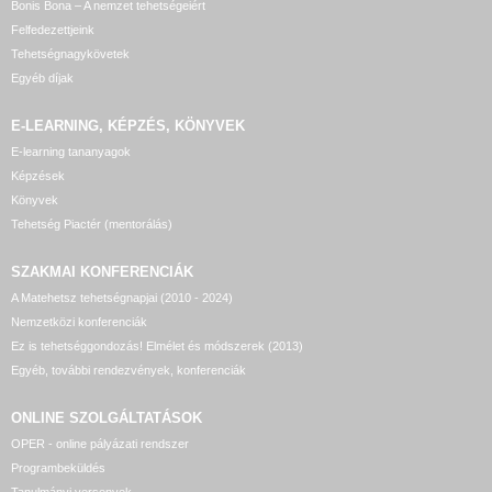
Bonis Bona – A nemzet tehetségeiért
Felfedezettjeink
Tehetségnagykövetek
Egyéb díjak
E-LEARNING, KÉPZÉS, KÖNYVEK
E-learning tananyagok
Képzések
Könyvek
Tehetség Piactér (mentorálás)
SZAKMAI KONFERENCIÁK
A Matehetsz tehetségnapjai (2010 - 2024)
Nemzetközi konferenciák
Ez is tehetséggondozás! Elmélet és módszerek (2013)
Egyéb, további rendezvények, konferenciák
ONLINE SZOLGÁLTATÁSOK
OPER - online pályázati rendszer
Programbeküldés