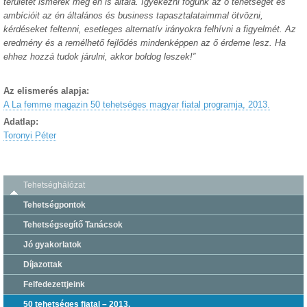
területet ismerek meg én is általa. Igyekezni fogunk az ő tehetségét és
ambícióit az én általános és business tapasztalataimmal ötvözni,
kérdéseket feltenni, esetleges alternatív irányokra felhívni a figyelmét. Az
eredmény és a remélhető fejlődés mindenképpen az ő érdeme lesz. Ha
ehhez hozzá tudok járulni, akkor boldog leszek!”
Az elismerés alapja:
A La femme magazin 50 tehetséges magyar fiatal programja, 2013.
Adatlap:
Toronyi Péter
Tehetséghálózat
Tehetségpontok
Tehetségsegítő Tanácsok
Jó gyakorlatok
Díjazottak
Felfedezettjeink
50 tehetséges fiatal – 2013.