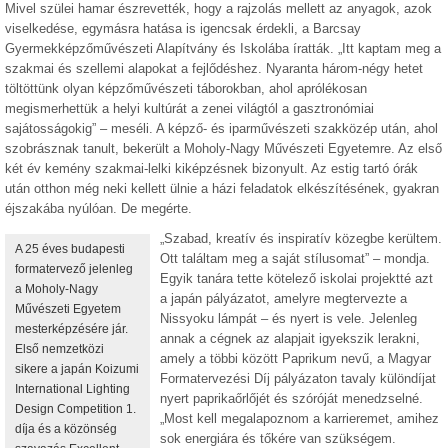
Mivel szülei hamar észrevették, hogy a rajzolás mellett az anyagok, azok
viselkedése, egymásra hatása is igencsak érdekli, a Barcsay
Gyermekképzőművészeti Alapítvány és Iskolába íratták. „Itt kaptam meg a
szakmai és szellemi alapokat a fejlődéshez. Nyaranta három-négy hetet
töltöttünk olyan képzőművészeti táborokban, ahol aprólékosan
megismerhettük a helyi kultúrát a zenei világtól a gasztronómiai
sajátosságokig” – meséli. A képző- és iparművészeti szakközép után, ahol
szobrásznak tanult, bekerült a Moholy-Nagy Művészeti Egyetemre. Az első
két év kemény szakmai-lelki kiképzésnek bizonyult. Az estig tartó órák
után otthon még neki kellett ülnie a házi feladatok elkészítésének, gyakran
éjszakába nyúlóan. De megérte.
„Szabad, kreatív és inspiratív közegbe kerültem.
A 25 éves budapesti
Ott találtam meg a saját stílusomat” – mondja.
formatervező jelenleg
Egyik tanára tette kötelező iskolai projektté azt
a Moholy-Nagy
a japán pályázatot, amelyre megtervezte a
Művészeti Egyetem
Nissyoku lámpát – és nyert is vele. Jelenleg
mesterképzésére jár.
annak a cégnek az alapjait igyekszik lerakni,
Első nemzetközi
amely a többi között Paprikum nevű, a Magyar
sikere a japán Koizumi
Formatervezési Díj pályázaton tavaly különdíjat
International Lighting
nyert paprikaőrlőjét és szóróját menedzselné.
Design Competition 1.
„Most kell megalapoznom a karrieremet, amihez
díja és a közönség
sok energiára és tőkére van szükségem.