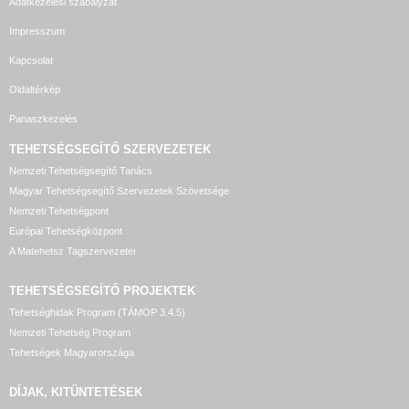
Adatkezelési szabályzat
Impresszum
Kapcsolat
Oldaltérkép
Panaszkezelés
TEHETSÉGSEGÍTŐ SZERVEZETEK
Nemzeti Tehetségsegítő Tanács
Magyar Tehetségsegítő Szervezetek Szövetsége
Nemzeti Tehetségpont
Európai Tehetségközpont
A Matehetsz Tagszervezetei
TEHETSÉGSEGÍTŐ
PROJEKTEK
Tehetséghidak Program (TÁMOP 3.4.5)
Nemzeti Tehetség Program
Tehetségek Magyarországa
DÍJAK, KITÜNTETÉSEK