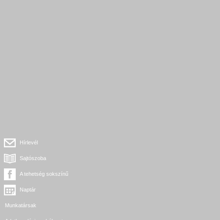
Hírlevél
Sajtószoba
A tehetség sokszínű
Naptár
Munkatársak