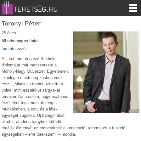
Toronyi Péter
25 éves
50 tehetséges fiatal
formatervezés
A fiatal formatervező Bachelor
diplomáját már megszerezte a
Moholy-Nagy Művészeti Egyetemen,
jelenleg a mesterképzésben vesz
részt. „Mindig is többet szerettem
volna, mint esztétikus tárgyakat
tervezni. Az a célom, hogy ösztönös
érzéseket fogalmazzak meg a
munkáimban, a szív és a lélek
egységét sugallva. Új kategóriákat
alkotni, átadni a tárgyhoz kötődő
rituálék élményét az embereknek a koncepció, a forma és a funkció
egységében – erre törekszem” – mondja.