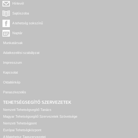
Hírlevél
Sajtószoba
A tehetség sokszínű
Naptár
Munkatársak
Adatkezelési szabályzat
Impresszum
Kapcsolat
Oldaltérkép
Panaszkezelés
TEHETSÉGSEGÍTŐ SZERVEZETEK
Nemzeti Tehetségsegítő Tanács
Magyar Tehetségsegítő Szervezetek Szövetsége
Nemzeti Tehetségpont
Európai Tehetségközpont
A Matehetsz Tagszervezetei