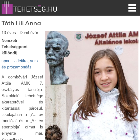
Tóth Lili Anna
13 éves - Dombóvár
Nemzeti
Tehetségpont
különdíj
sport - atlétika, vers-
és prózamondás
A dombóvári József
Attila ÁMK 7.
osztályos tanulója.
Sokoldalú tehetsége
akaraterővel és
kitartással párosul,
iskolájában a „Az év
tanulója” és a „Az év
sportolója” címet is
elnyerte már.
Kiemelkedő