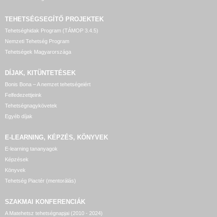
TEHETSÉGSEGÍTŐ
PROJEKTEK
Tehetséghidak Program (TÁMOP 3.4.5)
Nemzeti Tehetség Program
Tehetségek Magyarországa
DÍJAK, KITÜNTETÉSEK
Bonis Bona – A nemzet tehetségeiért
Felfedezettjeink
Tehetségnagykövetek
Egyéb díjak
E-LEARNING, KÉPZÉS, KÖNYVEK
E-learning tananyagok
Képzések
Könyvek
Tehetség Piactér (mentorálás)
SZAKMAI KONFERENCIÁK
A Matehetsz tehetségnapjai (2010 - 2024)