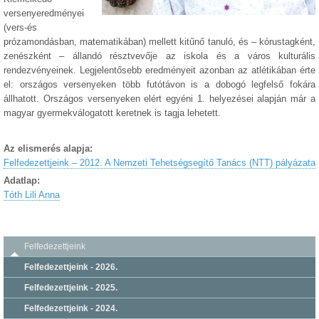
versenyeredményei
(vers-és
prózamondásban, matematikában) mellett kitűnő tanuló, és – kórustagként,
zenészként – állandó résztvevője az iskola és a város kulturális
rendezvényeinek. Legjelentősebb eredményeit azonban az atlétikában érte
el: országos versenyeken több futótávon is a dobogó legfelső fokára
állhatott. Országos versenyeken elért egyéni 1. helyezései alapján már a
magyar gyermekválogatott keretnek is tagja lehetett.
Az elismerés alapja:
Felfedezettjeink – 2012. A Nemzeti Tehetségsegítő Tanács (NTT) pályázata
Adatlap:
Tóth Lili Anna
Felfedezettjeink
Felfedezettjeink - 2026.
Felfedezettjeink - 2025.
Felfedezettjeink - 2024.