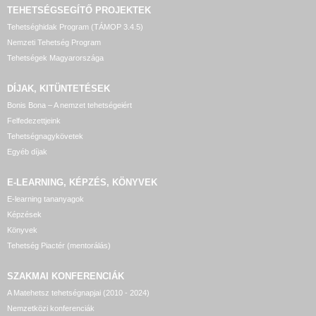
TEHETSÉGSEGÍTŐ
PROJEKTEK
Tehetséghidak Program (TÁMOP 3.4.5)
Nemzeti Tehetség Program
Tehetségek Magyarországa
DÍJAK, KITÜNTETÉSEK
Bonis Bona – A nemzet tehetségeiért
Felfedezettjeink
Tehetségnagykövetek
Egyéb díjak
E-LEARNING, KÉPZÉS, KÖNYVEK
E-learning tananyagok
Képzések
Könyvek
Tehetség Piactér (mentorálás)
SZAKMAI KONFERENCIÁK
A Matehetsz tehetségnapjai (2010 - 2024)
Nemzetközi konferenciák