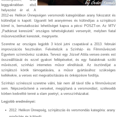
leggyakrabban első
helyezést ér el. A
2012-es Helikon Ünnepségen versmondó kategóriában arany fokozatot és
különdíjat is kapott. Ugyanitt lett aranyérmes és különdíjas a színjátszó
körrel is, bemutatkozási lehetőséget kapva a pécsi POSZT-on. Az MTV
„Padtársat keresünk” országos tehetségkutató versenyét, melyben fiatal
műsorvezetőket kerestek, megnyerte.
Szeretne az országos legjobb 3 közé jutni csapatával a 2013. februári
improvizációs fesztiválon. Felvételizik a Színház- és Filmművészeti
Egyetem színművész szakára. Tervezi egy József Attila verses-zenés est
összeállítását és ezzel gyakori fellépéseket, és egy fiataloknak szóló
művészeti, színházi internetes műsor elindítását. Az ösztöndíjat a
színjátszó körök támogatására, a műsor gyártásához szükséges
kellékekre, a verses est megvalósítására és önképzésre fordítja.
Színházi színésszé szeretne válni, bár nem áll távol tőle a filmművészet
sem. Népszerűsítené a verseket, megújítaná a versmondást, szélesebb
körben kedveltté tenné a slam poetryt, a versszínházakat.
Legjobb eredményei:
2012. Helikon Ünnepség, színjátszás és versmondás kategória: arany
minősítés és különdíj.