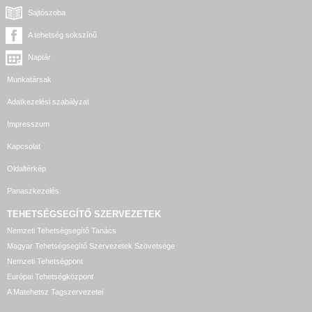
Sajtószoba
A tehetség sokszínű
Naptár
Munkatársak
Adatkezelési szabályzat
Impresszum
Kapcsolat
Oldaltérkép
Panaszkezelés
TEHETSÉGSEGÍTŐ SZERVEZETEK
Nemzeti Tehetségsegítő Tanács
Magyar Tehetségsegítő Szervezetek Szövetsége
Nemzeti Tehetségpont
Európai Tehetségközpont
A Matehetsz Tagszervezetei