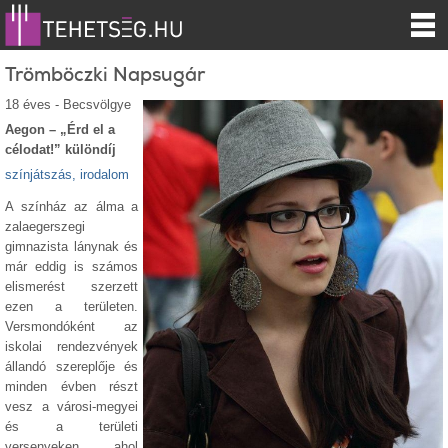
Trömböczki Napsugár
18 éves - Becsvölgye
Aegon – „Érd el a
célodat!” különdíj
színjátszás, irodalom
A színház az álma a
zalaegerszegi
gimnazista lánynak és
már eddig is számos
elismerést szerzett
ezen a területen.
Versmondóként az
iskolai rendezvények
állandó szereplője és
minden évben részt
vesz a városi-megyei
és a területi
versenyeken, ahol