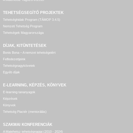
TEHETSÉGSEGÍTŐ
PROJEKTEK
Tehetséghidak Program (TÁMOP 3.4.5)
Nemzeti Tehetség Program
Tehetségek Magyarországa
DÍJAK, KITÜNTETÉSEK
Bonis Bona – A nemzet tehetségeiért
Felfedezettjeink
Tehetségnagykövetek
Egyéb díjak
E-LEARNING, KÉPZÉS, KÖNYVEK
E-learning tananyagok
Képzések
Könyvek
Tehetség Piactér (mentorálás)
SZAKMAI KONFERENCIÁK
A Matehetsz tehetségnapjai (2010 - 2024)