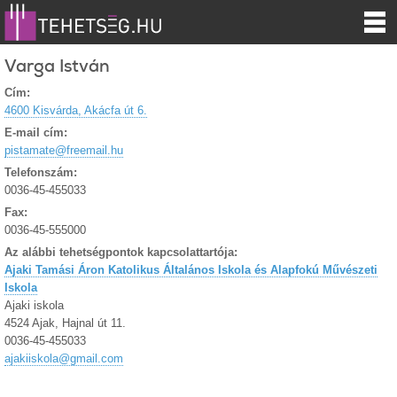
Varga István
Cím:
4600 Kisvárda, Akácfa út 6.
E-mail cím:
pistamate@freemail.hu
Telefonszám:
0036-45-455033
Fax:
0036-45-555000
Az alábbi tehetségpontok kapcsolattartója:
Ajaki Tamási Áron Katolikus Általános Iskola és Alapfokú Művészeti
Iskola
Ajaki iskola
4524 Ajak, Hajnal út 11.
0036-45-455033
ajakiiskola@gmail.com