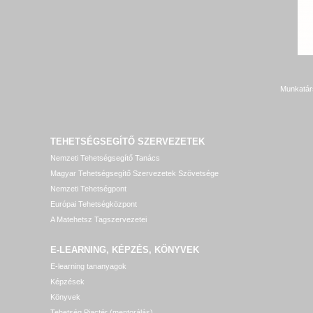
Munkatár
TEHETSÉGSEGÍTŐ SZERVEZETEK
Nemzeti Tehetségsegítő Tanács
Magyar Tehetségsegítő Szervezetek Szövetsége
Nemzeti Tehetségpont
Európai Tehetségközpont
A Matehetsz Tagszervezetei
E-LEARNING, KÉPZÉS, KÖNYVEK
E-learning tananyagok
Képzések
Könyvek
Tehetség Piactér (mentorálás)