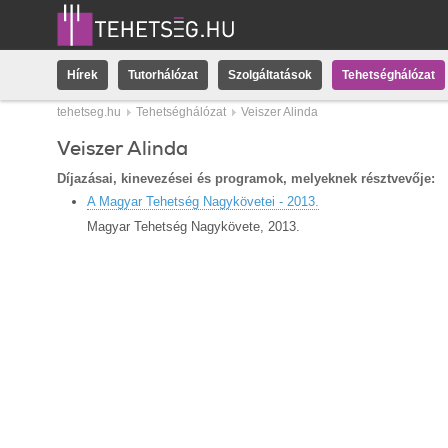
Hírek
Tutorhálózat
Szolgáltatások
Tehetséghálózat
tehetseg.hu
Tehetséghálózat
Veiszer Alinda
Veiszer Alinda
Díjazásai, kinevezései és programok, melyeknek résztvevője:
A Magyar Tehetség Nagykövetei - 2013.
Magyar Tehetség Nagykövete, 2013.