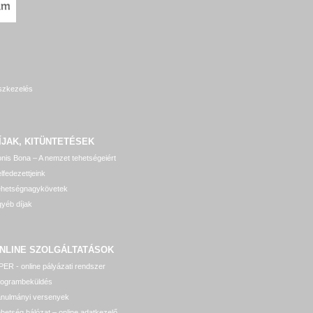
szkezelés
ÍJAK, KITÜNTETÉSEK
nis Bona – A nemzet tehetségeiért
lfedezettjeink
ehetségnagykövetek
yéb díjak
NLINE SZOLGÁLTATÁSOK
ER - online pályázati rendszer
rogrambeküldés
anulmányi versenyek
hetség hálózat – online adatkezelő