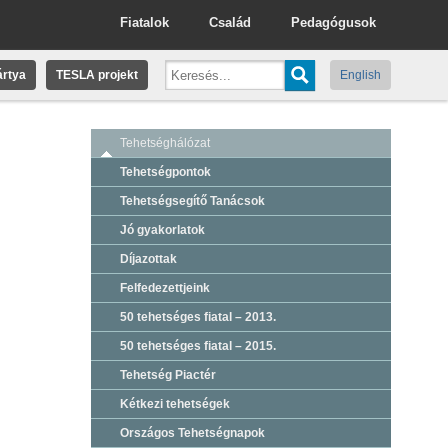
Fiatalok
Család
Pedagógusok
rtya
TESLA projekt
English
Tehetséghálózat
Tehetségpontok
Tehetségsegítő Tanácsok
Jó gyakorlatok
Díjazottak
Felfedezettjeink
50 tehetséges fiatal – 2013.
50 tehetséges fiatal – 2015.
Tehetség Piactér
Kétkezi tehetségek
Országos Tehetségnapok