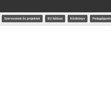
Szervezetek és projektek
EU hálózat
Kézikönyv
Pedagóguská