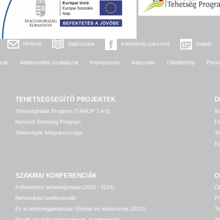
Hírlevél
Sajtószoba
A tehetség sokszínű
Naptár
sak
Adatkezelési szabályzat
Impresszum
Kapcsolat
Oldaltérkép
Pana
TEHETSÉGSEGÍTŐ
PROJEKTEK
D
Tehetséghidak Program (TÁMOP 3.4.5)
Bo
Nemzeti Tehetség Program
Fe
Tehetségek Magyarországa
T
Eg
SZAKMAI KONFERENCIÁK
O
A Matehetsz tehetségnapjai (2010 - 2024)
OP
Nemzetközi konferenciák
P
Ez is tehetséggondozás! Elmélet és módszerek (2013)
T
Egyéb, további rendezvények, konferenciák
Te