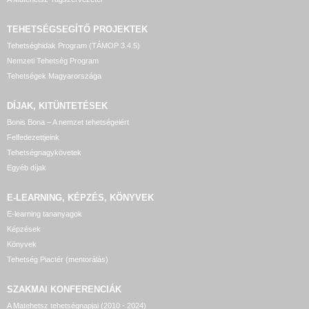
TEHETSÉGSEGÍTŐ
PROJEKTEK
Tehetséghidak Program (TÁMOP 3.4.5)
Nemzeti Tehetség Program
Tehetségek Magyarországa
DÍJAK, KITÜNTETÉSEK
Bonis Bona – A nemzet tehetségeiért
Felfedezettjeink
Tehetségnagykövetek
Egyéb díjak
E-LEARNING, KÉPZÉS, KÖNYVEK
E-learning tananyagok
Képzések
Könyvek
Tehetség Piactér (mentorálás)
SZAKMAI KONFERENCIÁK
A Matehetsz tehetségnapjai (2010 - 2024)