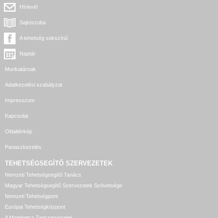
Hírlevél
Sajtószoba
A tehetség sokszínű
Naptár
Munkatársak
Adatkezelési szabályzat
Impresszum
Kapcsolat
Oldaltérkép
Panaszkezelés
TEHETSÉGSEGÍTŐ SZERVEZETEK
Nemzeti Tehetségsegítő Tanács
Magyar Tehetségsegítő Szervezetek Szövetsége
Nemzeti Tehetségpont
Európai Tehetségközpont
A Matehetsz Tagszervezetei