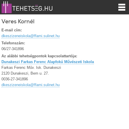
Veres Kornél
E-mail cím:
dkeszizeneiskola@ffami.sulinet.hu
Telefonszám:
06/27-341896
Az alábbi tehetségpontok kapcsolattartója:
Dunakeszi Farkas Ferenc Alapfokú Művészeti Iskola
Farkas Ferenc Műv. Isk. Dunakeszi
2120 Dunakeszi, Bem u. 27.
0036-27-341896
dkeszizeneiskola@ffami.sulinet.hu