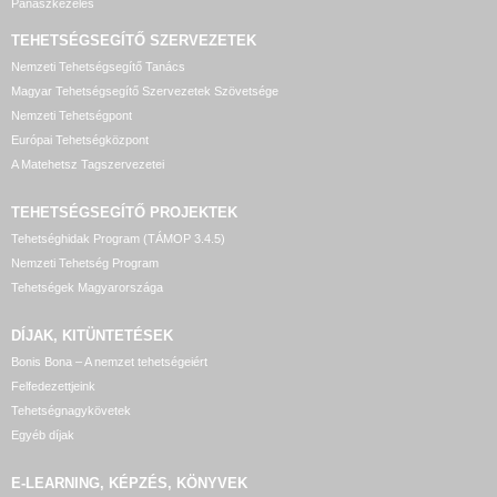
Panaszkezelés
TEHETSÉGSEGÍTŐ SZERVEZETEK
Nemzeti Tehetségsegítő Tanács
Magyar Tehetségsegítő Szervezetek Szövetsége
Nemzeti Tehetségpont
Európai Tehetségközpont
A Matehetsz Tagszervezetei
TEHETSÉGSEGÍTŐ
PROJEKTEK
Tehetséghidak Program (TÁMOP 3.4.5)
Nemzeti Tehetség Program
Tehetségek Magyarországa
DÍJAK, KITÜNTETÉSEK
Bonis Bona – A nemzet tehetségeiért
Felfedezettjeink
Tehetségnagykövetek
Egyéb díjak
E-LEARNING, KÉPZÉS, KÖNYVEK