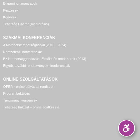
E-learning tananyagok
Képzések
Könyvek
Tehetség Piactér (mentorálás)
SZAKMAI KONFERENCIÁK
A Matehetsz tehetségnapjai (2010 - 2024)
Nemzetközi konferenciák
Ez is tehetséggondozás! Elmélet és módszerek (2013)
Egyéb, további rendezvények, konferenciák
ONLINE SZOLGÁLTATÁSOK
OPER - online pályázati rendszer
Programbeküldés
Tanulmányi versenyek
Tehetség hálózat – online adatkezelő