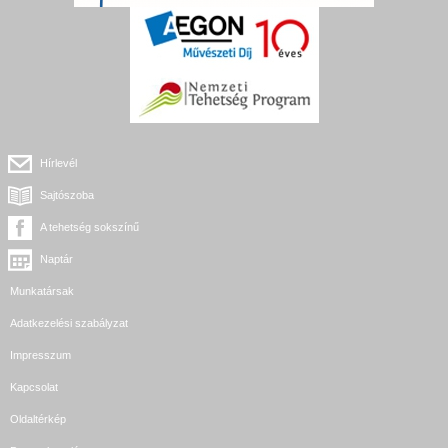
Hírlevél
Sajtószoba
A tehetség sokszínű
Naptár
Munkatársak
Adatkezelési szabályzat
Impresszum
Kapcsolat
Oldaltérkép