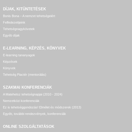
DÍJAK, KITÜNTETÉSEK
Bonis Bona – A nemzet tehetségeiért
Felfedezettjeink
Tehetségnagykövetek
Egyéb díjak
E-LEARNING, KÉPZÉS, KÖNYVEK
E-learning tananyagok
Képzések
Könyvek
Tehetség Piactér (mentorálás)
SZAKMAI KONFERENCIÁK
A Matehetsz tehetségnapjai (2010 - 2024)
Nemzetközi konferenciák
Ez is tehetséggondozás! Elmélet és módszerek (2013)
Egyéb, további rendezvények, konferenciák
ONLINE SZOLGÁLTATÁSOK