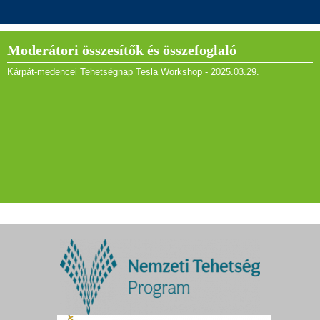
Moderátori összesítők és összefoglaló
Kárpát-medencei Tehetségnap Tesla Workshop - 2025.03.29.