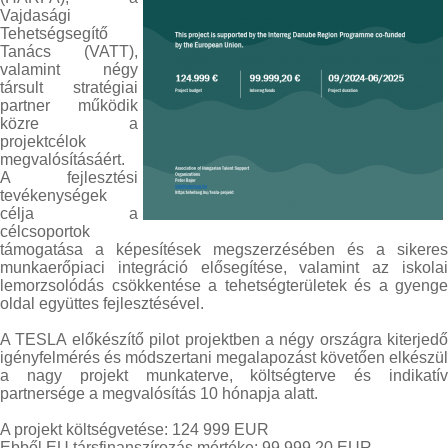
Vajdasági
Tehetségsegítő
Tanács (VATT),
valamint négy
társult stratégiai
partner működik
közre a
projektcélok
megvalósításáért.
A fejlesztési
tevékenységek
célja a
célcsoportok
támogatása a képesítések megszerzésében és a sikeres
munkaerőpiaci integráció elősegítése, valamint az iskolai
lemorzsolódás csökkentése a tehetségterületek és a gyenge
oldal együttes fejlesztésével.
A TESLA előkészítő pilot projektben a négy országra kiterjedő
igényfelmérés és módszertani megalapozást követően elkészül
a nagy projekt munkaterve, költségterve és indikatív
partnersége a megvalósítás 10 hónapja alatt.
A projekt költségvetése: 124 999 EUR
Ebből EU társfinanszírozás mértéke: 99 999,20 EUR