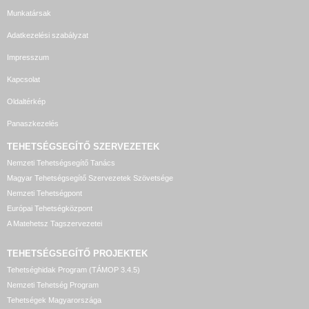
Munkatársak
Adatkezelési szabályzat
Impresszum
Kapcsolat
Oldaltérkép
Panaszkezelés
TEHETSÉGSEGÍTŐ SZERVEZETEK
Nemzeti Tehetségsegítő Tanács
Magyar Tehetségsegítő Szervezetek Szövetsége
Nemzeti Tehetségpont
Európai Tehetségközpont
A Matehetsz Tagszervezetei
TEHETSÉGSEGÍTŐ
PROJEKTEK
Tehetséghidak Program (TÁMOP 3.4.5)
Nemzeti Tehetség Program
Tehetségek Magyarországa