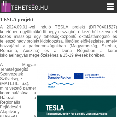
TESLA projekt
A 2024.09.01.-vel induló TESLA projekt (DRP0401527)
keretében együttműködő négy országból érkező hét szervezet
közös missziója egy tehetségközpontú oktatástámogató és
fejlesztő nagy projekt kidolgozása, illetőleg előkészítése, amely
hozzájárul a partnerországokban (Magyarország, Szerbia,
Románia, Ausztria) és a Duna Régióban a korai
iskolaelhagyás megelőzéséhez a 15-19 évesek körében.
A Magyar
Tehetségsegítő
Szervezetek
Szövetsége
(MATEHETSZ),
mint vezető partner
koordinálásával a
Hálózat a
Regionális
Fejlődésért
Alapítvány
(HÁRFA), a