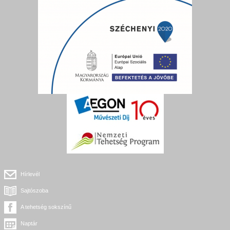
Hírlevél
Sajtószoba
A tehetség sokszínű
Naptár