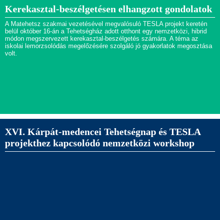
Kerekasztal-beszélgetésen elhangzott gondolatok
A Matehetsz szakmai vezetésével megvalósuló TESLA projekt keretén
belül október 16-án a Tehetségház adott otthont egy nemzetközi, hibrid
módon megszervezett kerekasztal-beszélgetés számára. A téma az
iskolai lemorzsolódás megelőzésére szolgáló jó gyakorlatok megosztása
volt.
XVI. Kárpát-medencei Tehetségnap és TESLA
projekthez kapcsolódó nemzetközi workshop