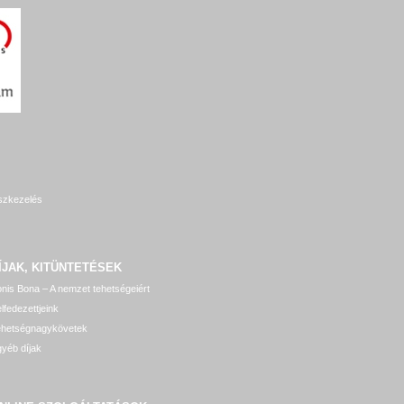
szkezelés
ÍJAK, KITÜNTETÉSEK
nis Bona – A nemzet tehetségeiért
lfedezettjeink
ehetségnagykövetek
yéb díjak