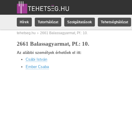
Hírek
Tutorhálózat
Szolgáltatások
Tehetséghálózat
tehetseg.hu
2661 Balassagyarmat, Pf.: 10.
2661 Balassagyarmat, Pf.: 10.
Az alábbi személyek érhetőek el itt:
Csábi István
Ember Csaba