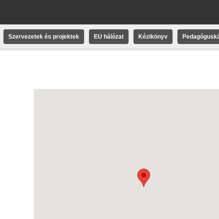
Szervezetek és projektek
EU hálózat
Kézikönyv
Pedagóguská