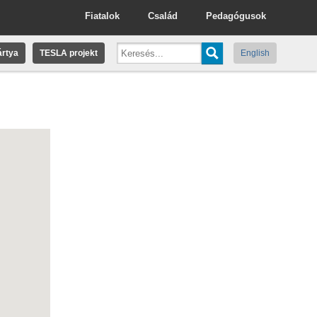
Fiatalok
Család
Pedagógusok
rtya
TESLA projekt
English