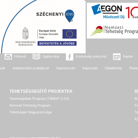
Hírlevél
Sajtószoba
A tehetség sokszínű
Naptár
sak
Adatkezelési szabályzat
Impresszum
Kapcsolat
Oldaltérkép
Pana
TEHETSÉGSEGÍTŐ
PROJEKTEK
D
Tehetséghidak Program (TÁMOP 3.4.5)
Bo
Nemzeti Tehetség Program
Fe
Tehetségek Magyarországa
T
Eg