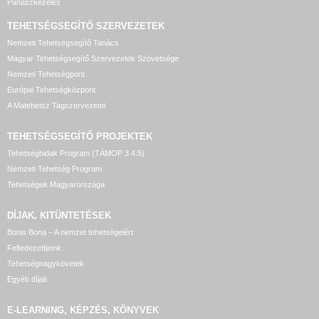
Panaszkezelés
TEHETSÉGSEGÍTŐ SZERVEZETEK
Nemzeti Tehetségsegítő Tanács
Magyar Tehetségsegítő Szervezetek Szövetsége
Nemzeti Tehetségpont
Európai Tehetségközpont
A Matehetsz Tagszervezetei
TEHETSÉGSEGÍTŐ
PROJEKTEK
Tehetséghidak Program (TÁMOP 3.4.5)
Nemzeti Tehetség Program
Tehetségek Magyarországa
DÍJAK, KITÜNTETÉSEK
Bonis Bona – A nemzet tehetségeiért
Felfedezettjeink
Tehetségnagykövetek
Egyéb díjak
E-LEARNING, KÉPZÉS, KÖNYVEK