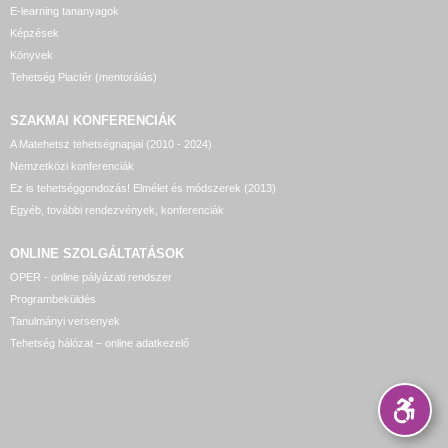
E-learning tananyagok
Képzések
Könyvek
Tehetség Piactér (mentorálás)
SZAKMAI KONFERENCIÁK
A Matehetsz tehetségnapjai (2010 - 2024)
Nemzetközi konferenciák
Ez is tehetséggondozás! Elmélet és módszerek (2013)
Egyéb, további rendezvények, konferenciák
ONLINE SZOLGÁLTATÁSOK
OPER - online pályázati rendszer
Programbeküldés
Tanulmányi versenyek
Tehetség hálózat – online adatkezelő