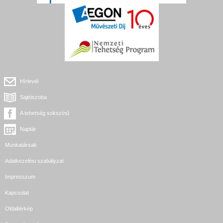
Hírlevél
Sajtószoba
A tehetség sokszínű
Naptár
Munkatársak
Adatkezelési szabályzat
Impresszum
Kapcsolat
Oldaltérkép