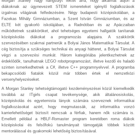
Morgan Stanley nagy hangsúlyt fektet arra, hogy alkalmat adjon a
diákoknak az úgynevezett STEM ismereteket igénylő foglalkozások
izgalmas világának felfedezésére. Négy budapesti középiskolában, a
Fazekas Mihály Gimnáziumban, a Szent István Gimnáziumban, és az
ELTE két gyakorló iskolájában, a Radnótiban és az Apáczaiban
működtetnek szakköröket, ahol tehetséges egyetemi hallgatók tanítanak
középiskolás diákokat a programozás alapjaira. A szakkörök
szervezésében szakmai partnerük a Bolyai János Matematikai Társulat. A
cég biztosítja a szükséges technikai és anyagi hátteret, a Bolyai Társulat
végzi a szervezési munkát. Három kategóriába jelentkezhetnek az
érdeklődők, tanulhatnak LEGO robotprogramozást, illetve kezdő és haladó
szinten ismerkedhetnek a C#, illetve C++ programnyelvvel. A programba
bekapcsolódó fiatalok közül már többen értek el nemzetközi
versenyhelyezéseket.
A Morgan Stanley tehetségtámogató kezdeményezései közül kiemelkedik
továbbá az ITgirls csapat tevékenysége, akik általánosiskolás,
középiskolás és egyetemista lányok számára szerveznek informatikai
foglalkozásokat azért, hogy megmutassák, az informatika vonzó
karrierlehetőséget biztosít nemcsak a férfiak, hanem nők számára is.
Emellett például a HBLF-Romaster program keretében roma diákok
középiskolai és felsőfokú tanulmányait támogatják többek között
mentorálással és gyakornoki lehetőség biztosításával.