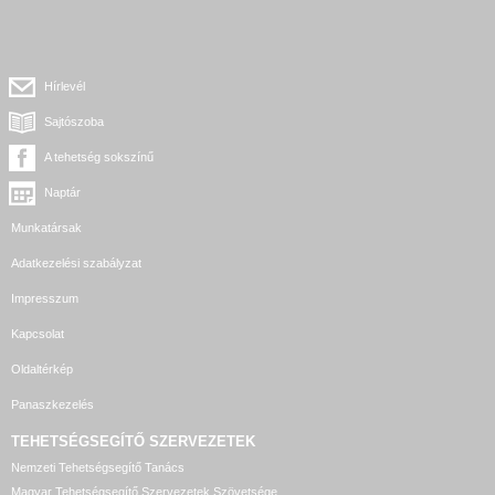
Hírlevél
Sajtószoba
A tehetség sokszínű
Naptár
Munkatársak
Adatkezelési szabályzat
Impresszum
Kapcsolat
Oldaltérkép
Panaszkezelés
TEHETSÉGSEGÍTŐ SZERVEZETEK
Nemzeti Tehetségsegítő Tanács
Magyar Tehetségsegítő Szervezetek Szövetsége