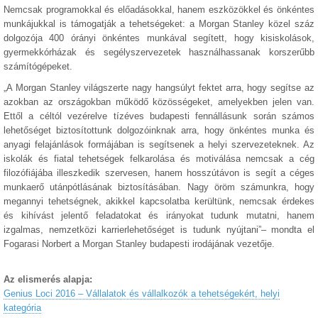
Nemcsak programokkal és előadásokkal, hanem eszközökkel és önkéntes
munkájukkal is támogatják a tehetségeket: a Morgan Stanley közel száz
dolgozója 400 órányi önkéntes munkával segített, hogy kisiskolások,
gyermekkórházak és segélyszervezetek használhassanak korszerűbb
számítógépeket.
„A Morgan Stanley világszerte nagy hangsúlyt fektet arra, hogy segítse az
azokban az országokban működő közösségeket, amelyekben jelen van.
Ettől a céltól vezérelve tízéves budapesti fennállásunk során számos
lehetőséget biztosítottunk dolgozóinknak arra, hogy önkéntes munka és
anyagi felajánlások formájában is segítsenek a helyi szervezeteknek. Az
iskolák és fiatal tehetségek felkarolása és motiválása nemcsak a cég
filozófiájába illeszkedik szervesen, hanem hosszútávon is segít a céges
munkaerő utánpótlásának biztosításában. Nagy öröm számunkra, hogy
megannyi tehetségnek, akikkel kapcsolatba kerültünk, nemcsak érdekes
és kihívást jelentő feladatokat és irányokat tudunk mutatni, hanem
izgalmas, nemzetközi karrierlehetőséget is tudunk nyújtani”– mondta el
Fogarasi Norbert a Morgan Stanley budapesti irodájának vezetője.
Az elismerés alapja:
Genius Loci 2016 – Vállalatok és vállalkozók a tehetségekért, helyi
kategória