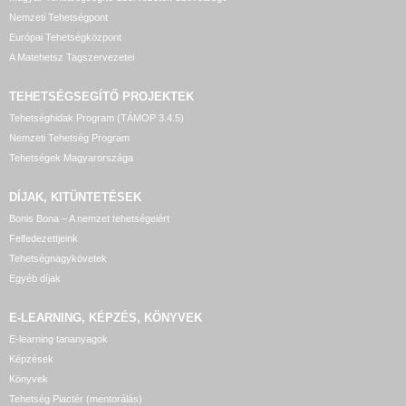
Nemzeti Tehetségpont
Európai Tehetségközpont
A Matehetsz Tagszervezetei
TEHETSÉGSEGÍTŐ
PROJEKTEK
Tehetséghidak Program (TÁMOP 3.4.5)
Nemzeti Tehetség Program
Tehetségek Magyarországa
DÍJAK, KITÜNTETÉSEK
Bonis Bona – A nemzet tehetségeiért
Felfedezettjeink
Tehetségnagykövetek
Egyéb díjak
E-LEARNING, KÉPZÉS, KÖNYVEK
E-learning tananyagok
Képzések
Könyvek
Tehetség Piactér (mentorálás)