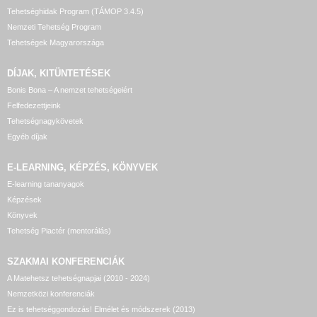
Tehetséghidak Program (TÁMOP 3.4.5)
Nemzeti Tehetség Program
Tehetségek Magyarországa
DÍJAK, KITÜNTETÉSEK
Bonis Bona – A nemzet tehetségeiért
Felfedezettjeink
Tehetségnagykövetek
Egyéb díjak
E-LEARNING, KÉPZÉS, KÖNYVEK
E-learning tananyagok
Képzések
Könyvek
Tehetség Piactér (mentorálás)
SZAKMAI KONFERENCIÁK
A Matehetsz tehetségnapjai (2010 - 2024)
Nemzetközi konferenciák
Ez is tehetséggondozás! Elmélet és módszerek (2013)