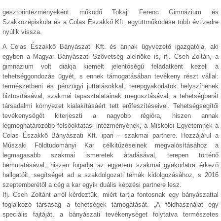
gesztorintézményeként működő Tokaji Ferenc Gimnázium és
Szakközépiskola és a Colas Északkő Kft. együttműködése több évtizedre
nyúlik vissza.
A Colas Északkő Bányászati Kft. és annak ügyvezető igazgatója, aki
egyben a Magyar Bányászati Szövetség alelnöke is, ifj. Cseh Zoltán, a
gimnázium volt diákja kiemelt jelentőségű feladatként kezeli a
tehetséggondozás ügyét, s ennek támogatásában tevékeny részt vállal:
természetbeni és pénzügyi juttatásokkal, terepgyakorlatok helyszínének
biztosításával, szakmai tapasztalatainak megosztásával, a tehetségbarát
társadalmi környezet kialakításáért tett erőfeszítéseivel. Tehetségsegítői
tevékenységét kiterjeszti a nagyobb régióra, hiszen annak
legmeghatározóbb felsőoktatási intézményének, a Miskolci Egyetemnek a
Colas Északkő Bányászati Kft. ipari – szakmai partnere. Hozzájárul a
Műszaki Földtudományi Kar célkitűzéseinek megvalósításához a
legmagasabb szakmai ismeretek átadásával, terepen történő
bemutatásával, hiszen fogadja az egyetem szakmai gyakorlatra érkező
hallgatóit, segítséget ad a szakdolgozati témák kidolgozásához, s 2016
szeptemberétől a cég a kar egyik duális képzési partnere lesz.
Ifj. Cseh Zoltánt arról kérdeztük, miért tartja fontosnak egy bányászattal
foglalkozó társaság a tehetségek támogatását. „A földhasználat egy
speciális fajtáját, a bányászati tevékenységet folytatva természetes