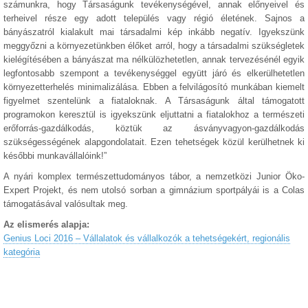
számunkra, hogy Társaságunk tevékenységével, annak előnyeivel és
terheivel része egy adott település vagy régió életének. Sajnos a
bányászatról kialakult mai társadalmi kép inkább negatív. Igyekszünk
meggyőzni a környezetünkben élőket arról, hogy a társadalmi szükségletek
kielégítésében a bányászat ma nélkülözhetetlen, annak tervezésénél egyik
legfontosabb szempont a tevékenységgel együtt járó és elkerülhetetlen
környezetterhelés minimalizálása. Ebben a felvilágosító munkában kiemelt
figyelmet szentelünk a fiataloknak. A Társaságunk által támogatott
programokon keresztül is igyekszünk eljuttatni a fiatalokhoz a természeti
erőforrás-gazdálkodás, köztük az ásványvagyon-gazdálkodás
szükségességének alapgondolatait. Ezen tehetségek közül kerülhetnek ki
későbbi munkavállalóink!”
A nyári komplex természettudományos tábor, a nemzetközi Junior Öko-
Expert Projekt, és nem utolsó sorban a gimnázium sportpályái is a Colas
támogatásával valósultak meg.
Az elismerés alapja:
Genius Loci 2016 – Vállalatok és vállalkozók a tehetségekért, regionális
kategória