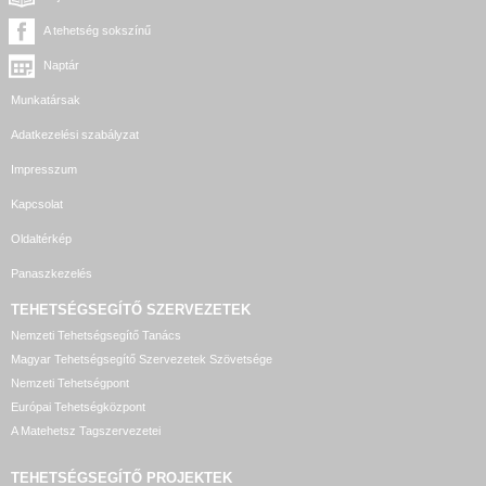
A tehetség sokszínű
Naptár
Munkatársak
Adatkezelési szabályzat
Impresszum
Kapcsolat
Oldaltérkép
Panaszkezelés
TEHETSÉGSEGÍTŐ SZERVEZETEK
Nemzeti Tehetségsegítő Tanács
Magyar Tehetségsegítő Szervezetek Szövetsége
Nemzeti Tehetségpont
Európai Tehetségközpont
A Matehetsz Tagszervezetei
TEHETSÉGSEGÍTŐ
PROJEKTEK