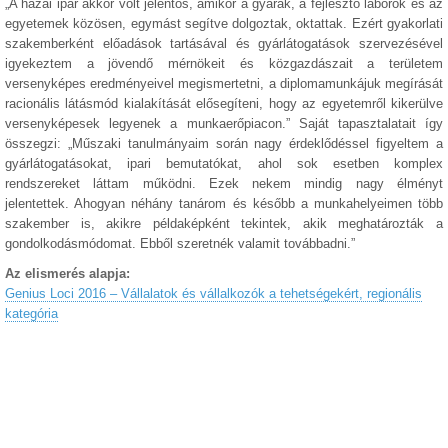
„A hazai ipar akkor volt jelentős, amikor a gyárak, a fejlesztő laborok és az
egyetemek közösen, egymást segítve dolgoztak, oktattak. Ezért gyakorlati
szakemberként előadások tartásával és gyárlátogatások szervezésével
igyekeztem a jövendő mérnökeit és közgazdászait a területem
versenyképes eredményeivel megismertetni, a diplomamunkájuk megírását
racionális látásmód kialakítását elősegíteni, hogy az egyetemről kikerülve
versenyképesek legyenek a munkaerőpiacon.” Saját tapasztalatait így
összegzi: „Műszaki tanulmányaim során nagy érdeklődéssel figyeltem a
gyárlátogatásokat, ipari bemutatókat, ahol sok esetben komplex
rendszereket láttam működni. Ezek nekem mindig nagy élményt
jelentettek. Ahogyan néhány tanárom és később a munkahelyeimen több
szakember is, akikre példaképként tekintek, akik meghatározták a
gondolkodásmódomat. Ebből szeretnék valamit továbbadni.”
Az elismerés alapja:
Genius Loci 2016 – Vállalatok és vállalkozók a tehetségekért, regionális
kategória