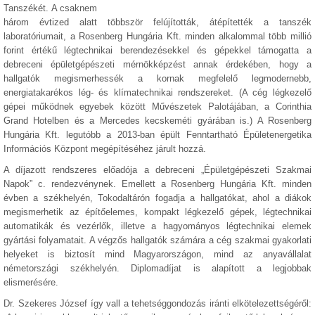
Tanszékét. A csaknem
három évtized alatt többször felújították, átépítették a tanszék
laboratóriumait, a Rosenberg Hungária Kft. minden alkalommal több millió
forint értékű légtechnikai berendezésekkel és gépekkel támogatta a
debreceni épületgépészeti mérnökképzést annak érdekében, hogy a
hallgatók megismerhessék a kornak megfelelő legmodernebb,
energiatakarékos lég- és klímatechnikai rendszereket. (A cég légkezelő
gépei működnek egyebek között Művészetek Palotájában, a Corinthia
Grand Hotelben és a Mercedes kecskeméti gyárában is.) A Rosenberg
Hungária Kft. legutóbb a 2013-ban épült Fenntartható Épületenergetika
Információs Központ megépítéséhez járult hozzá.
A díjazott rendszeres előadója a debreceni „Épületgépészeti Szakmai
Napok” c. rendezvénynek. Emellett a Rosenberg Hungária Kft. minden
évben a székhelyén, Tokodaltárón fogadja a hallgatókat, ahol a diákok
megismerhetik az építőelemes, kompakt légkezelő gépek, légtechnikai
automatikák és vezérlők, illetve a hagyományos légtechnikai elemek
gyártási folyamatait. A végzős hallgatók számára a cég szakmai gyakorlati
helyeket is biztosít mind Magyarországon, mind az anyavállalat
németországi székhelyén. Diplomadíjat is alapított a legjobbak
elismerésére.
Dr. Szekeres József így vall a tehetséggondozás iránti elkötelezettségéről: