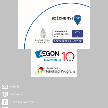
Hírlevél
Sajtószoba
A tehetség sokszínű