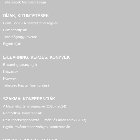
Tehetségek Magyarországa
DÍJAK, KITÜNTETÉSEK
Bonis Bona – A nemzet tehetségeiért
Felfedezettjeink
Tehetségnagykövetek
Egyéb díjak
E-LEARNING, KÉPZÉS, KÖNYVEK
E-learning tananyagok
Képzések
Könyvek
Tehetség Piactér (mentorálás)
SZAKMAI KONFERENCIÁK
A Matehetsz tehetségnapjai (2010 - 2024)
Nemzetközi konferenciák
Ez is tehetséggondozás! Elmélet és módszerek (2013)
Egyéb, további rendezvények, konferenciák