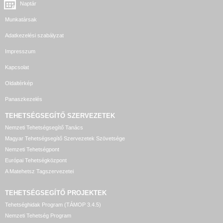
Naptár
Munkatársak
Adatkezelési szabályzat
Impresszum
Kapcsolat
Oldaltérkép
Panaszkezelés
TEHETSÉGSEGÍTŐ SZERVEZETEK
Nemzeti Tehetségsegítő Tanács
Magyar Tehetségsegítő Szervezetek Szövetsége
Nemzeti Tehetségpont
Európai Tehetségközpont
A Matehetsz Tagszervezetei
TEHETSÉGSEGÍTŐ
PROJEKTEK
Tehetséghidak Program (TÁMOP 3.4.5)
Nemzeti Tehetség Program