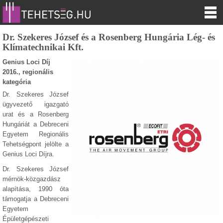
Dr. Szekeres József és a Rosenberg Hungária Lég- és
Klímatechnikai Kft.
Genius Loci Díj
2016., regionális
kategória
Dr. Szekeres József
ügyvezető igazgató
urat és a Rosenberg
Hungáriát a Debreceni
Egyetem Regionális
Tehetségpont jelölte a
Genius Loci Díjra.
Dr. Szekeres József
mérnök-közgazdász
alapítása, 1990 óta
támogatja a Debreceni
Egyetem
Épületgépészeti