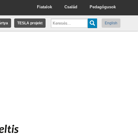
Fiatalok
Család
Pedagógusok
rtya
TESLA projekt
English