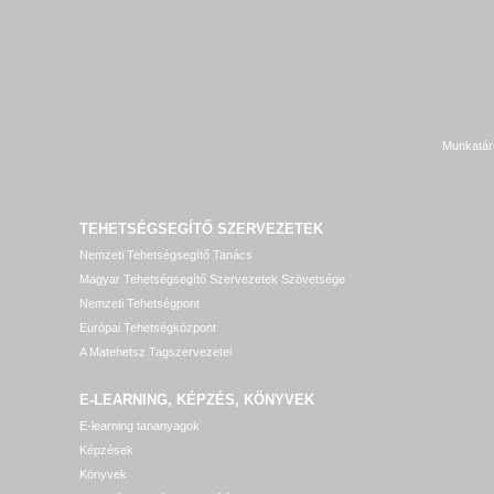
Munkatár
TEHETSÉGSEGÍTŐ SZERVEZETEK
Nemzeti Tehetségsegítő Tanács
Magyar Tehetségsegítő Szervezetek Szövetsége
Nemzeti Tehetségpont
Európai Tehetségközpont
A Matehetsz Tagszervezetei
E-LEARNING, KÉPZÉS, KÖNYVEK
E-learning tananyagok
Képzések
Könyvek