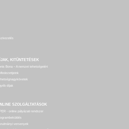
szkezelés
ÍJAK, KITÜNTETÉSEK
nis Bona – A nemzet tehetségeiért
lfedezettjeink
ehetségnagykövetek
yéb díjak
NLINE SZOLGÁLTATÁSOK
ER - online pályázati rendszer
rogrambeküldés
anulmányi versenyek