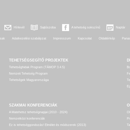
Hírlevél
Sajtószoba
A tehetség sokszínű
Naptár
sak
Adatkezelési szabályzat
Impresszum
Kapcsolat
Oldaltérkép
Pana
TEHETSÉGSEGÍTŐ
PROJEKTEK
D
Tehetséghidak Program (TÁMOP 3.4.5)
Bo
Nemzeti Tehetség Program
Fe
Tehetségek Magyarországa
T
Eg
SZAKMAI KONFERENCIÁK
O
A Matehetsz tehetségnapjai (2010 - 2024)
OP
Nemzetközi konferenciák
P
Ez is tehetséggondozás! Elmélet és módszerek (2013)
T