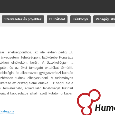
Szervezetek és projektek
EU hálózat
Kézikönyv
Pedagóguská
azai Tehetségponthoz, az idei évben pedig EU
mányegyetem Tehetségpont látókörébe Pongrácz
akkori elnökeként került. A Szakkollégium a
atóit és az őket támogató oktatókat tömöríti.
sbiológiai és alkalmazott gyógyszerészi kutatás
i szférában tudnak elhelyezkedni. A tudományos
ltetése az ország elemi érdeke. Ez segíti elő a
 fémjelezhető, egyedülálló lehetőséget biztosít
ógiával kapcsolatos alkalmazott kutatómunkában
 kategória