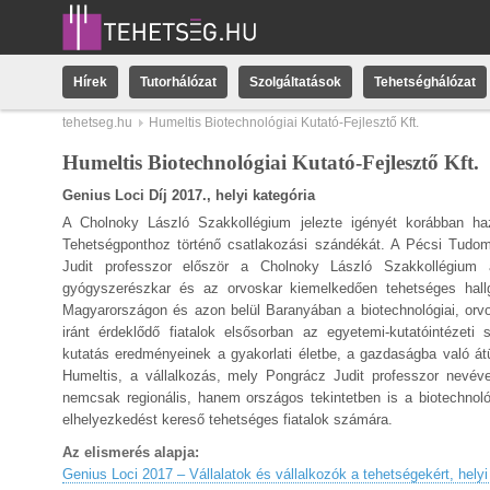
Hírek
Tutorhálózat
Szolgáltatások
Tehetséghálózat
tehetseg.hu
Humeltis Biotechnológiai Kutató-Fejlesztő Kft.
Humeltis Biotechnológiai Kutató-Fejlesztő Kft.
Genius Loci Díj 2017., helyi kategória
A Cholnoky László Szakkollégium jelezte igényét korábban h
Tehetségponthoz történő csatlakozási szándékát. A Pécsi Tudo
Judit professzor először a Cholnoky László Szakkollégium 
gyógyszerészkar és az orvoskar kiemelkedően tehetséges hallg
Magyarországon és azon belül Baranyában a biotechnológiai, orvo
iránt érdeklődő fiatalok elsősorban az egyetemi-kutatóintézet
kutatás eredményeinek a gyakorlati életbe, a gazdaságba való átü
Humeltis, a vállalkozás, mely Pongrácz Judit professzor nevével
nemcsak regionális, hanem országos tekintetben is a biotechnol
elhelyezkedést kereső tehetséges fiatalok számára.
Az elismerés alapja:
Genius Loci 2017 – Vállalatok és vállalkozók a tehetségekért, helyi