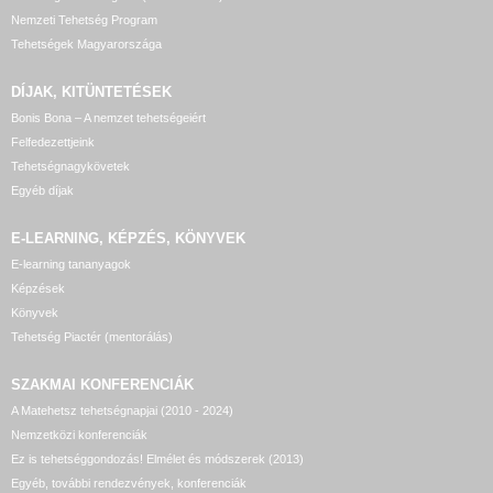
Nemzeti Tehetség Program
Tehetségek Magyarországa
DÍJAK, KITÜNTETÉSEK
Bonis Bona – A nemzet tehetségeiért
Felfedezettjeink
Tehetségnagykövetek
Egyéb díjak
E-LEARNING, KÉPZÉS, KÖNYVEK
E-learning tananyagok
Képzések
Könyvek
Tehetség Piactér (mentorálás)
SZAKMAI KONFERENCIÁK
A Matehetsz tehetségnapjai (2010 - 2024)
Nemzetközi konferenciák
Ez is tehetséggondozás! Elmélet és módszerek (2013)
Egyéb, további rendezvények, konferenciák