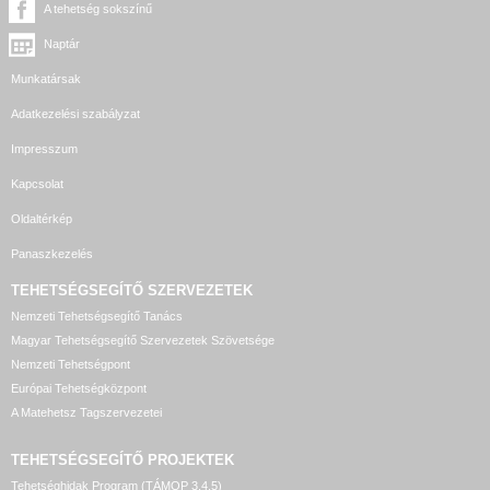
A tehetség sokszínű
Naptár
Munkatársak
Adatkezelési szabályzat
Impresszum
Kapcsolat
Oldaltérkép
Panaszkezelés
TEHETSÉGSEGÍTŐ SZERVEZETEK
Nemzeti Tehetségsegítő Tanács
Magyar Tehetségsegítő Szervezetek Szövetsége
Nemzeti Tehetségpont
Európai Tehetségközpont
A Matehetsz Tagszervezetei
TEHETSÉGSEGÍTŐ
PROJEKTEK
Tehetséghidak Program (TÁMOP 3.4.5)