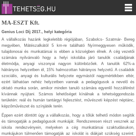
MA-ESZT Kft.
Genius Loci Díj 2017., helyi kategória
A vállalkozás hazánk legkeletibb régiójában, Szabolcs- Szatmár- Bereg
megyében, Mátészalkától 5 km-re található Nyírmeggyesen működik,
tulajdonosai és munkatársai is ebben a községben élnek. A cég vezetői
számára nyilvánvaló hogy a helyi iskolába járó tanulók családjának
életmódja, anyagi viszonyai nagyon különbözőek. A tanulók 62%-a
hátrányos helyzetben él, 15% halmozottan hátrányos helyzetű. A családok
szociális, anyagi és kulturális helyzete egymástól nagymértékben eltér,
ezért láthatóan nehéz helyzetben vannak a pedagógusok a nevelő és
oktató munka során, amikor minden tanuló számára egyenlő hozzáférést
kívánnak nyújtani. Számos lehetőséget kínálnak a tehetséggondozás
területén: reál és humán tantárgyi fejlesztést, művészeti képzést néptánc,
képzőművészet és színjáték terén.
Éppen ezért döntött úgy a vállalkozás, hogy a tőlük telhető módon segítik
és támogatják a pedagógusok munkáját. Rendszeresen részt vesznek az
iskola rendezvényein, melyeken a cég munkatársai szaktudásukon,
munkájukon túlmenően támogatják az iskolát is diákjait szükség szerint: