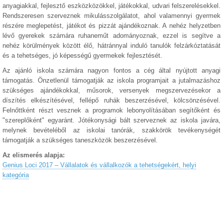
anyagiakkal, fejlesztő eszközközökkel, játékokkal, udvari felszerelésekkel.
Rendszeresen szerveznek mikulásszolgálatot, ahol valamennyi gyermek
részére meglepetést, játékot és pizzát ajándékoznak. A nehéz helyzetben
lévő gyerekek számára ruhaneműt adományoznak, ezzel is segítve a
nehéz körülmények között élő, hátránnyal induló tanulók felzárkóztatását
és a tehetséges, jó képességű gyermekek fejlesztését.
Az ajánló iskola számára nagyon fontos a cég által nyújtott anyagi
támogatás. Önzetlenül támogatják az iskola programjait a jutalmazáshoz
szükséges ajándékokkal, műsorok, versenyek megszervezésekor a
díszítés elkészítésével, fellépő ruhák beszerzésével, kölcsönzésével.
Felnőttként részt vesznek a programok lebonyolításában segítőként és
"szereplőként" egyaránt. Jótékonysági bált szerveznek az iskola javára,
melynek bevételéből az iskolai tanórák, szakkörök tevékenységét
támogatják a szükséges taneszközök beszerzésével.
Az elismerés alapja:
Genius Loci 2017 – Vállalatok és vállalkozók a tehetségekért, helyi
kategória