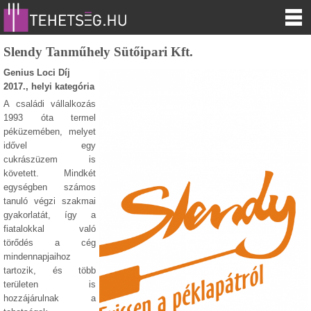
Slendy Tanműhely Sütőipari Kft.
Genius Loci Díj
2017., helyi kategória
A családi vállalkozás
1993 óta termel
péküzemében, melyet
idővel egy
cukrászüzem is
követett. Mindkét
egységben számos
tanuló végzi szakmai
gyakorlatát, így a
fiatalokkal való
törődés a cég
mindennapjaihoz
tartozik, és több
területen is
hozzájárulnak a