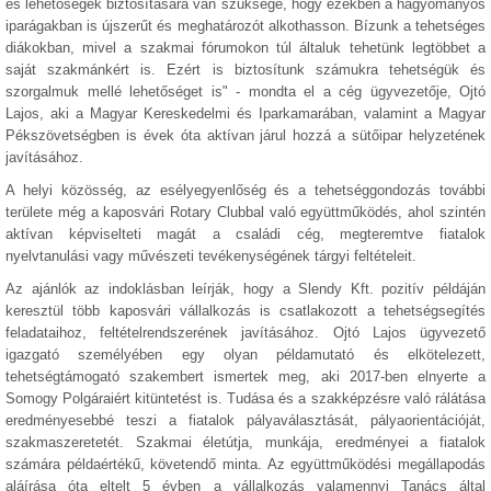
és lehetőségek biztosítására van szüksége, hogy ezekben a hagyományos
iparágakban is újszerűt és meghatározót alkothasson. Bízunk a tehetséges
diákokban, mivel a szakmai fórumokon túl általuk tehetünk legtöbbet a
saját szakmánkért is. Ezért is biztosítunk számukra tehetségük és
szorgalmuk mellé lehetőséget is" - mondta el a cég ügyvezetője, Ojtó
Lajos, aki a Magyar Kereskedelmi és Iparkamarában, valamint a Magyar
Pékszövetségben is évek óta aktívan járul hozzá a sütőipar helyzetének
javításához.
A helyi közösség, az esélyegyenlőség és a tehetséggondozás további
területe még a kaposvári Rotary Clubbal való együttműködés, ahol szintén
aktívan képviselteti magát a családi cég, megteremtve fiatalok
nyelvtanulási vagy művészeti tevékenységének tárgyi feltételeit.
Az ajánlók az indoklásban leírják, hogy a Slendy Kft. pozitív példáján
keresztül több kaposvári vállalkozás is csatlakozott a tehetségsegítés
feladataihoz, feltételrendszerének javításához. Ojtó Lajos ügyvezető
igazgató személyében egy olyan példamutató és elkötelezett,
tehetségtámogató szakembert ismertek meg, aki 2017-ben elnyerte a
Somogy Polgáraiért kitüntetést is. Tudása és a szakképzésre való rálátása
eredményesebbé teszi a fiatalok pályaválasztását, pályaorientációját,
szakmaszeretetét. Szakmai életútja, munkája, eredményei a fiatalok
számára példaértékű, követendő minta. Az együttműködési megállapodás
aláírása óta eltelt 5 évben a vállalkozás valamennyi Tanács által