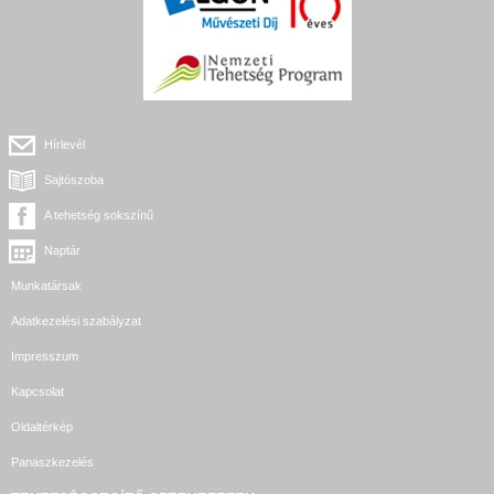
Hírlevél
Sajtószoba
A tehetség sokszínű
Naptár
Munkatársak
Adatkezelési szabályzat
Impresszum
Kapcsolat
Oldaltérkép
Panaszkezelés