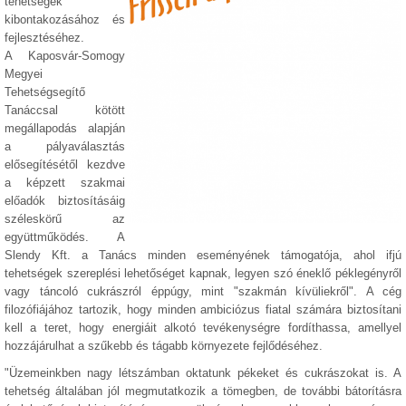
tehetségek
kibontakozásához és
fejlesztéséhez.
A Kaposvár-Somogy
Megyei
Tehetségsegítő
Tanáccsal kötött
megállapodás alapján
a pályaválasztás
elősegítésétől kezdve
a képzett szakmai
előadók biztosításáig
széleskörű az
együttműködés. A
Slendy Kft. a Tanács minden eseményének támogatója, ahol ifjú
tehetségek szereplési lehetőséget kapnak, legyen szó éneklő péklegényről
vagy táncoló cukrászról éppúgy, mint "szakmán kívüliekről". A cég
filozófiájához tartozik, hogy minden ambiciózus fiatal számára biztosítani
kell a teret, hogy energiáit alkotó tevékenységre fordíthassa, amellyel
hozzájárulhat a szűkebb és tágabb környezete fejlődéséhez.
"Üzemeinkben nagy létszámban oktatunk pékeket és cukrászokat is. A
tehetség általában jól megmutatkozik a tömegben, de további bátorításra