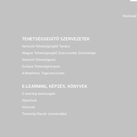
Munkatár
TEHETSÉGSEGÍTŐ SZERVEZETEK
Nemzeti Tehetségsegítő Tanács
Magyar Tehetségsegítő Szervezetek Szövetsége
Nemzeti Tehetségpont
Európai Tehetségközpont
A Matehetsz Tagszervezetei
E-LEARNING, KÉPZÉS, KÖNYVEK
E-learning tananyagok
Képzések
Könyvek
Tehetség Piactér (mentorálás)