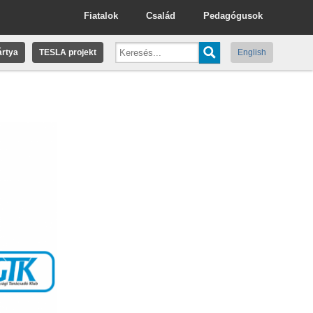
Fiatalok
Család
Pedagógusok
rtya
TESLA projekt
English