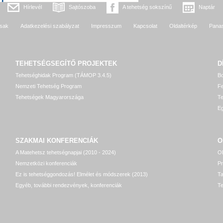
Hírlevél
Sajtószoba
A tehetség sokszínű
Naptár
sak
Adatkezelési szabályzat
Impresszum
Kapcsolat
Oldaltérkép
Pana
TEHETSÉGSEGÍTŐ
PROJEKTEK
D
Tehetséghidak Program (TÁMOP 3.4.5)
Bo
Nemzeti Tehetség Program
Fe
Tehetségek Magyarországa
T
Eg
SZAKMAI KONFERENCIÁK
O
A Matehetsz tehetségnapjai (2010 - 2024)
OP
Nemzetközi konferenciák
P
Ez is tehetséggondozás! Elmélet és módszerek (2013)
T
Egyéb, további rendezvények, konferenciák
Te