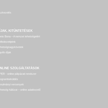
szkezelés
ÍJAK, KITÜNTETÉSEK
nis Bona – A nemzet tehetségeiért
lfedezettjeink
ehetségnagykövetek
yéb díjak
NLINE SZOLGÁLTATÁSOK
ER - online pályázati rendszer
rogrambeküldés
anulmányi versenyek
hetség hálózat – online adatkezelő