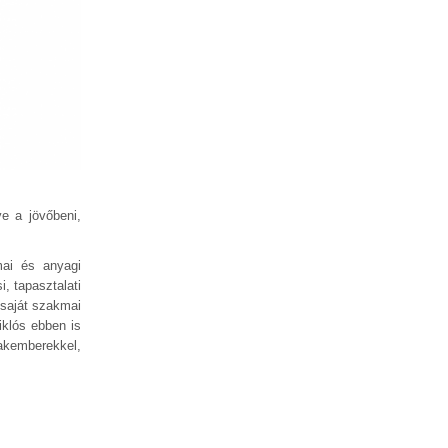
ve a jövőbeni,
mai és anyagi
, tapasztalati
 saját szakmai
iklós ebben is
akemberekkel,