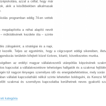
özépiskolára, azzal a céllal, hogy már
alok, akik a későbbiekben alkalmasak
.
skolás programban eddig 74-en vettek
megalapította a néhai alapító nevét
ait – működésének kezdete óta – szinte
és zálogaként, a stratégiai és a napi,
 kezelik. Teljes az egyetértés, hogy a cégcsoport eddigi sikereiben, illet
ondozás területén kifejtett közel tízéves, kitartó, következetes munka.
égében az erdélyi magyar vállalatvezetői utánpótlás képzésének szak
os kapcsolat a vállalatvezetésre tehetséges hallgatók és a szakmai fejlődési
égén túl nagyon lényeges személyes idő- és energiabefektetése, mely során
ban vállalati kapcsolatháló nélkül szinte lehetetlen boldogulni, és Kerezsi M
előtt szakmai és személyes kapcsolatba kerülhetnek neves gyakorló sz
eti kategória