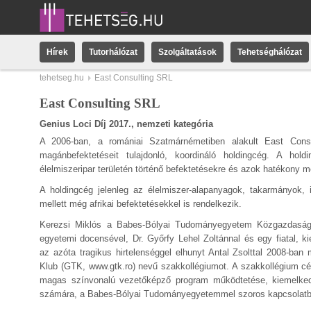
Hírek
Tutorhálózat
Szolgáltatások
Tehetséghálózat
tehetseg.hu
East Consulting SRL
East Consulting SRL
Genius Loci Díj 2017., nemzeti kategória
A 2006-ban, a romániai Szatmárnémetiben alakult East Cons
magánbefektetéseit tulajdonló, koordináló holdingcég. A hol
élelmiszeripar területén történő befektetésekre és azok hatékony 
A holdingcég jelenleg az élelmiszer-alapanyagok, takarmányok, 
mellett még afrikai befektetésekkel is rendelkezik.
Kerezsi Miklós a Babes-Bólyai Tudományegyetem Közgazdaság
egyetemi docensével, Dr. Győrfy Lehel Zoltánnal és egy fiatal, k
az azóta tragikus hirtelenséggel elhunyt Antal Zsolttal 2008-ba
Klub (GTK, www.gtk.ro) nevű szakkollégiumot. A szakkollégium c
magas színvonalú vezetőképző program működtetése, kiemelked
számára, a Babes-Bólyai Tudományegyetemmel szoros kapcsolatb