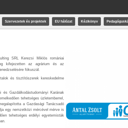
Szervezetek és projektek
EU hálózat
Kézikönyv
Pedagóguská
ulting SRL Kerezsi Miklós romániai
ding kifejezetten az agrárium és az
menedzselésére fókuszál.
italok és tisztítószerek kereskedelme
i és Gazdálkodástudományi Karának
iemelkedően tehetséges üzletemberrel,
n megalapította a Gazdasági Tanácsadó
élja egy nemzetközi mércével mérve is
ően tehetséges erdélyi egyetemisták
an.