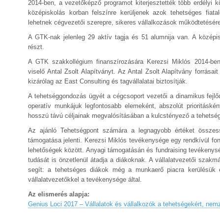
2014-ben, a vezetőképző programot kiterjesztették több erdélyi k
középiskolás korban felszínre kerüljenek azok tehetséges fiat
lehetnek cégvezetői szerepre, sikeres vállalkozások működtetésére
A GTK-nak jelenleg 29 aktív tagja és 51 alumnija van. A középi
részt.
A GTK szakkollégium finanszírozására Kerezsi Miklós 2014-ben 
viselő Antal Zsolt Alapítványt. Az Antal Zsolt Alapítvány forrás
kizárólag az East Consulting és tagvállalatai biztosítják.
A tehetséggondozás ügyét a cégcsoport vezetői a dinamikus fejlőd
operatív munkájuk legfontosabb elemeként, abszolút prioritásként
hosszú távú céljainak megvalósításában a kulcstényező a tehetségg
Az ajánló Tehetségpont számára a legnagyobb értéket összess
támogatása jelenti. Kerezsi Miklós tevékenysége egy rendkívül font
lehetőségek között. Anyagi támogatásán és fundraising tevékenys
tudását is önzetlenül átadja a diákoknak. A vállalatvezetői szakmá
segít: a tehetséges diákok még a munkaerő piacra kerülésük 
vállalatvezetőkkel a tevékenysége által.
Az elismerés alapja:
Genius Loci 2017 – Vállalatok és vállalkozók a tehetségekért, nemz