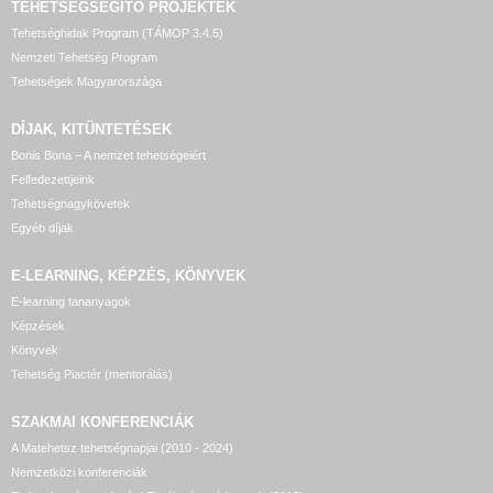
TEHETSÉGSEGÍTŐ
PROJEKTEK
Tehetséghidak Program (TÁMOP 3.4.5)
Nemzeti Tehetség Program
Tehetségek Magyarországa
DÍJAK, KITÜNTETÉSEK
Bonis Bona – A nemzet tehetségeiért
Felfedezettjeink
Tehetségnagykövetek
Egyéb díjak
E-LEARNING, KÉPZÉS, KÖNYVEK
E-learning tananyagok
Képzések
Könyvek
Tehetség Piactér (mentorálás)
SZAKMAI KONFERENCIÁK
A Matehetsz tehetségnapjai (2010 - 2024)
Nemzetközi konferenciák