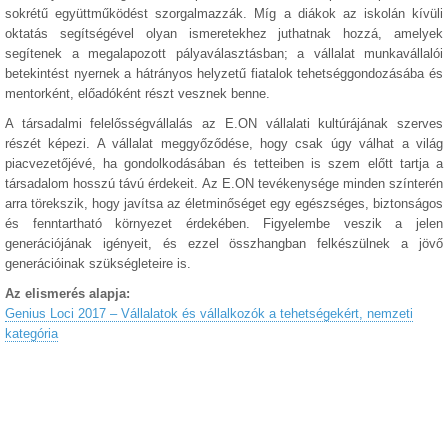
sokrétű együttműködést szorgalmazzák. Míg a diákok az iskolán kívüli
oktatás segítségével olyan ismeretekhez juthatnak hozzá, amelyek
segítenek a megalapozott pályaválasztásban; a vállalat munkavállalói
betekintést nyernek a hátrányos helyzetű fiatalok tehetséggondozásába és
mentorként, előadóként részt vesznek benne.
A társadalmi felelősségvállalás az E.ON vállalati kultúrájának szerves
részét képezi. A vállalat meggyőződése, hogy csak úgy válhat a világ
piacvezetőjévé, ha gondolkodásában és tetteiben is szem előtt tartja a
társadalom hosszú távú érdekeit. Az E.ON tevékenysége minden színterén
arra törekszik, hogy javítsa az életminőséget egy egészséges, biztonságos
és fenntartható környezet érdekében. Figyelembe veszik a jelen
generációjának igényeit, és ezzel összhangban felkészülnek a jövő
generációinak szükségleteire is.
Az elismerés alapja:
Genius Loci 2017 – Vállalatok és vállalkozók a tehetségekért, nemzeti
kategória