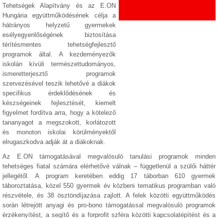
Tehetségek Alapítvány és az E.ON
Hungária együttműködésének célja a
hátrányos helyzetű gyermekek
esélyegyenlőségének biztosítása
térítésmentes tehetségfejlesztő
programok által. A kezdeményezők
iskolán kívüli természettudományos,
ismeretterjesztő programok
szervezésével teszik lehetővé a diákok
specifikus érdeklődésének és
készségeinek fejlesztését, kiemelt
figyelmet fordítva arra, hogy a kötelező
tananyagot a megszokott, korlátozott
és monoton iskolai körülményektől
elrugaszkodva adják át a diákoknak.
Az E.ON támogatásával megvalósuló tanulási programok minden
tehetséges fiatal számára elérhetővé válnak – függetlenül a szülői háttér
jellegétől. A program keretében eddig 17 táborban 610 gyermek
táboroztatása, közel 550 gyermek év közbeni tematikus programban való
részvétele, és 38 ösztöndíjazása zajlott. A felek közötti együttműködés
során létrejött anyagi és pro-bono támogatással megvalósuló programok
érzékenyítést, a segítő és a forprofit szféra közötti kapcsolatépítést és a