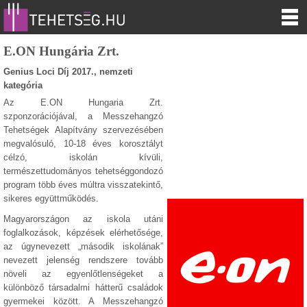
E.ON Hungária Zrt.
Genius Loci Díj 2017., nemzeti
kategória
Az E.ON Hungaria Zrt.
szponzorációjával, a Messzehangzó
Tehetségek Alapítvány szervezésében
megvalósuló, 10-18 éves korosztályt
célzó, iskolán kívüli,
természettudományos tehetséggondozó
program több éves múltra visszatekintő,
sikeres együttműködés.
Magyarországon az iskola utáni
foglalkozások, képzések elérhetősége,
az úgynevezett „második iskolának”
nevezett jelenség rendszere tovább
növeli az egyenlőtlenségeket a
különböző társadalmi hátterű családok
gyermekei között. A Messzehangzó