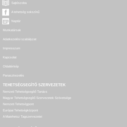
Sajtószoba
A tehetség sokszínű
Naptár
Munkatársak
Adatkezelési szabályzat
Impresszum
Kapcsolat
Oldaltérkép
Panaszkezelés
TEHETSÉGSEGÍTŐ SZERVEZETEK
Nemzeti Tehetségsegítő Tanács
Magyar Tehetségsegítő Szervezetek Szövetsége
Nemzeti Tehetségpont
Európai Tehetségközpont
A Matehetsz Tagszervezetei