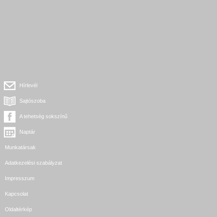
Hírlevél
Sajtószoba
A tehetség sokszínű
Naptár
Munkatársak
Adatkezelési szabályzat
Impresszum
Kapcsolat
Oldaltérkép