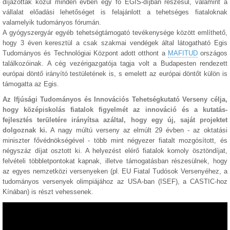
díjazottak közül minden évben egy fő EGIS-díjban részesül, valamint a
vállalat előadási lehetőséget is felajánlott a tehetséges fiataloknak
valamelyik tudományos fórumán.
A gyógyszergyár egyéb tehetségtámogató tevékenysége között említhető,
hogy 3 éven keresztül a csak szakmai vendégek által látogatható Egis
Tudományos és Technológiai Központ adott otthont a
MAFITUD
országos
találkozóinak. A cég vezérigazgatója tagja volt a Budapesten rendezett
európai döntő irányító testületének is, s emelett az európai döntőt külön is
támogatta az Egis.
Az Ifjúsági Tudományos és Innovációs Tehetségkutató Verseny célja,
hogy középiskolás fiatalok figyelmét az innováció és a kutatás-
fejlesztés területére irányítsa azáltal, hogy egy új, saját projektet
dolgoznak ki.
A nagy múltú verseny a
z elmúlt 29 évben - az oktatási
miniszter fővédnökségével - több mint négyezer fiatalt mozgósított, és
négyszáz díjat osztott ki. A helyezést elérő fiatalok komoly ösztöndíjat,
felvételi többletpontokat kapnak, illetve támogatásban részesülnek, hogy
az egyes
nemzetközi versenyeken (pl. EU Fiatal Tudósok Versenyéhez, a
tudományos versenyek olimpiájához az USA-ban (ISEF), a CASTIC-hoz
Kínában) is részt vehessenek.