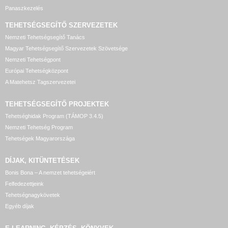
Panaszkezelés
TEHETSÉGSEGÍTŐ SZERVEZETEK
Nemzeti Tehetségsegítő Tanács
Magyar Tehetségsegítő Szervezetek Szövetsége
Nemzeti Tehetségpont
Európai Tehetségközpont
A Matehetsz Tagszervezetei
TEHETSÉGSEGÍTŐ
PROJEKTEK
Tehetséghidak Program (TÁMOP 3.4.5)
Nemzeti Tehetség Program
Tehetségek Magyarországa
DÍJAK, KITÜNTETÉSEK
Bonis Bona – A nemzet tehetségeiért
Felfedezettjeink
Tehetségnagykövetek
Egyéb díjak