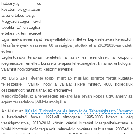
hatóanyag- és
késztermék-gyártáson
át az értékesítésig.
Magyarországon kívül
további 17 országban
értékesítik termékeiket
Egis márkanéven saját leányvállalatokon, illetve képviseleteken keresztül.
Készítményeik összesen 60 országba jutottak el a 2019/2020-as üzleti
évben.
Legfontosabb terápiás területeik a szív- és érrendszer, a központi
idegrendszer, emellett korszerű terápiás lehetőségeket kínálnak onkológiai,
valamint nőgyógyászati készítményekkel.
Az EGIS ZRT. évente több, mint 15 milliárd forintot fordít
kutatás-
fejlesztésre. Vallják, hogy a vállalat sikere mintegy 4600 kollégájuk
összehangolt munkájának az eredménye.
Meggyőződésük: a tehetségek felkarolása olyan közös ügy, amely az
egész társadalom jóllétét szolgálja.
A vállalat az
Ifjúsági Tudományos és Innovációs Tehetségkutató Versenyt
a kezdetektől fogva, 1991-től támogatja. 1995-2005 között a cég
vezérigazgatója, 2010-2014 között kémiai kutatási igazgatóhelyettese a
bíráló bizottság aktív tagja volt, mindvégig önkéntes státuszban. 2007-től a