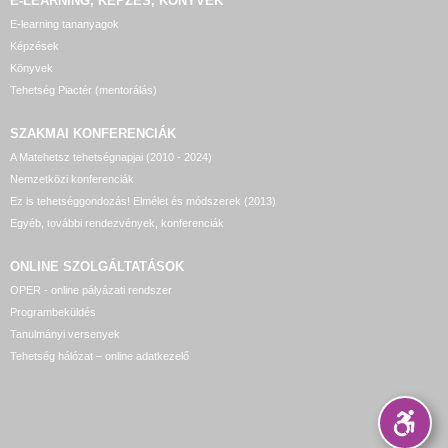
E-LEARNING, KÉPZÉS, KÖNYVEK
E-learning tananyagok
Képzések
Könyvek
Tehetség Piactér (mentorálás)
SZAKMAI KONFERENCIÁK
A Matehetsz tehetségnapjai (2010 - 2024)
Nemzetközi konferenciák
Ez is tehetséggondozás! Elmélet és módszerek (2013)
Egyéb, további rendezvények, konferenciák
ONLINE SZOLGÁLTATÁSOK
OPER - online pályázati rendszer
Programbeküldés
Tanulmányi versenyek
Tehetség hálózat – online adatkezelő