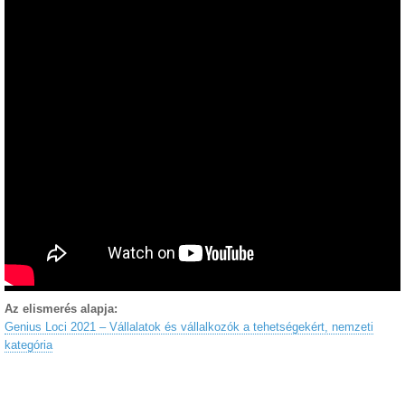
Az elismerés alapja:
Genius Loci 2021 – Vállalatok és vállalkozók a tehetségekért, nemzeti
kategória