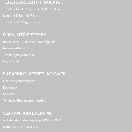
TEHETSÉGSEGÍTŐ
PROJEKTEK
Tehetséghidak Program (TÁMOP 3.4.5)
Nemzeti Tehetség Program
Tehetségek Magyarországa
DÍJAK, KITÜNTETÉSEK
Bonis Bona – A nemzet tehetségeiért
Felfedezettjeink
Tehetségnagykövetek
Egyéb díjak
E-LEARNING, KÉPZÉS, KÖNYVEK
E-learning tananyagok
Képzések
Könyvek
Tehetség Piactér (mentorálás)
SZAKMAI KONFERENCIÁK
A Matehetsz tehetségnapjai (2010 - 2024)
Nemzetközi konferenciák