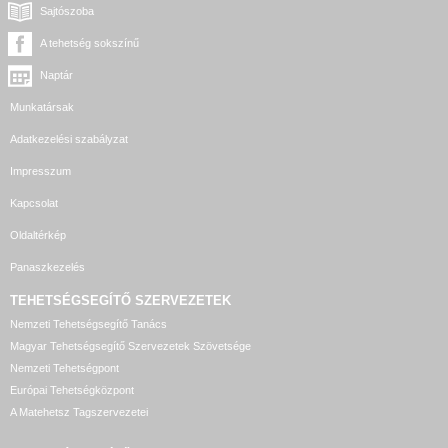
Sajtószoba
A tehetség sokszínű
Naptár
Munkatársak
Adatkezelési szabályzat
Impresszum
Kapcsolat
Oldaltérkép
Panaszkezelés
TEHETSÉGSEGÍTŐ SZERVEZETEK
Nemzeti Tehetségsegítő Tanács
Magyar Tehetségsegítő Szervezetek Szövetsége
Nemzeti Tehetségpont
Európai Tehetségközpont
A Matehetsz Tagszervezetei