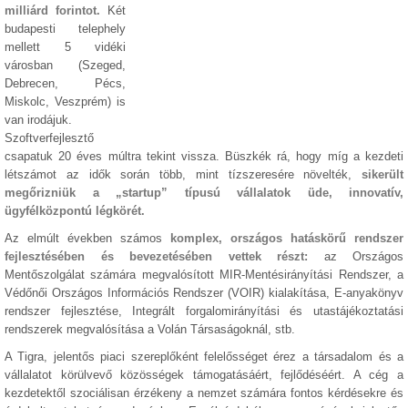
milliárd forintot.
Két
budapesti telephely
mellett 5 vidéki
városban (Szeged,
Debrecen, Pécs,
Miskolc, Veszprém) is
van irodájuk.
Szoftverfejlesztő
csapatuk 20 éves múltra tekint vissza. Büszkék rá, hogy míg a kezdeti
létszámot az idők során több, mint tízszeresére növelték,
sikerült
megőrizniük a „startup” típusú vállalatok üde, innovatív,
ügyfélközpontú légkörét.
Az elmúlt években számos
komplex, országos hatáskörű rendszer
fejlesztésében és bevezetésében vettek részt:
az Országos
Mentőszolgálat számára megvalósított MIR-Mentésirányítási Rendszer, a
Védőnői Országos Információs Rendszer (VOIR) kialakítása, E-anyakönyv
rendszer fejlesztése, Integrált forgalomirányítási és utastájékoztatási
rendszerek megvalósítása a Volán Társaságoknál, stb.
A Tigra, jelentős piaci szereplőként felelősséget érez a társadalom és a
vállalatot körülvevő közösségek támogatásáért, fejlődéséért. A cég a
kezdetektől szociálisan érzékeny a nemzet számára fontos kérdésekre és