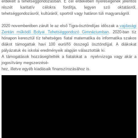
érdekelt a tehetséggondozásban. E cél érdekében nyereségének jelentős
részét karitatív célokra fordítja, legyen szó oktatásról,
tehetséggondozásról, kultúráról, sportról vagy határon túli magyarságról.
2020 novemberében zárult le az első Tigra-ösztöndíjas időszak a
vajdasági
Zentán működő Bolyai Tehetséggondozó Gimnáziumban
. 2020-ban tíz
hónapon keresztül tíz tehetséges fiatal matematika és informatika szakos
diákot támogattak havi 100 euró/fő összegű ösztöndíjjal. A diákokat
pályázatuk és iskolai eredményeik alapján választották ki.
A támogatások hozzásegítették a fiatalokat a nyelvvizsga vagy akár a
jogosítvány megszerzésé-
hez, illetve egyéb kiadásaik finanszírozásához is.