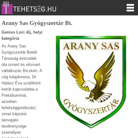
Arany Sas Gyógyszertár Bt.
Genius Loci díj, helyi
kategória
Az Arany Sas
Gyógyszertár Betéti
Társaság évtizedek
óta ismert és elismert
vállalkozás Bicskén. A
cég tulajdonosa, Dr.
Halász Éva szülőként
került kapcsolatba a
Prelúdiummal,
azonban
tehetséggondozást,
zenei képzést
támogató
tevékenysége
személyes