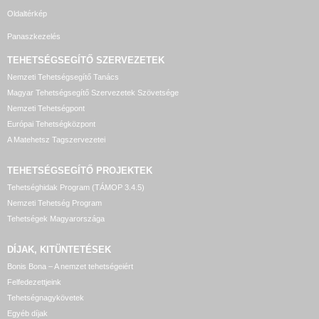
Oldaltérkép
Panaszkezelés
TEHETSÉGSEGÍTŐ SZERVEZETEK
Nemzeti Tehetségsegítő Tanács
Magyar Tehetségsegítő Szervezetek Szövetsége
Nemzeti Tehetségpont
Európai Tehetségközpont
A Matehetsz Tagszervezetei
TEHETSÉGSEGÍTŐ
PROJEKTEK
Tehetséghidak Program (TÁMOP 3.4.5)
Nemzeti Tehetség Program
Tehetségek Magyarországa
DÍJAK, KITÜNTETÉSEK
Bonis Bona – A nemzet tehetségeiért
Felfedezettjeink
Tehetségnagykövetek
Egyéb díjak