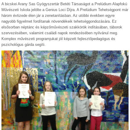
A bicskei Arany Sas Gyógyszertár Betéti Társaságot a Prelúdium Alapfokú
Művészeti Iskola jelölte a Genius Loci Díjra. A Prelúdium Tehetségpont már
három évtizede élen jár a zenetanításban. Az utóbbi években egyre
nagyobb figyelmet fordítanak növendékeik tehetséggondozására. Ez
elsősorban néptánc és képzőművészeti szakkörök indításában, táborok
szervezésében, valamint családi napok rendezésében nyilvánul meg.
Komplex művészeti programjukat jól képzett fejlesztőpedagógus és
pszichológus gárda segíti.