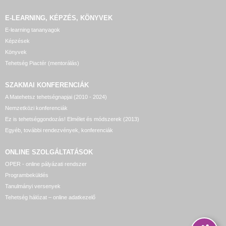
E-LEARNING, KÉPZÉS, KÖNYVEK
E-learning tananyagok
Képzések
Könyvek
Tehetség Piactér (mentorálás)
SZAKMAI KONFERENCIÁK
A Matehetsz tehetségnapjai (2010 - 2024)
Nemzetközi konferenciák
Ez is tehetséggondozás! Elmélet és módszerek (2013)
Egyéb, további rendezvények, konferenciák
ONLINE SZOLGÁLTATÁSOK
OPER - online pályázati rendszer
Programbeküldés
Tanulmányi versenyek
Tehetség hálózat – online adatkezelő