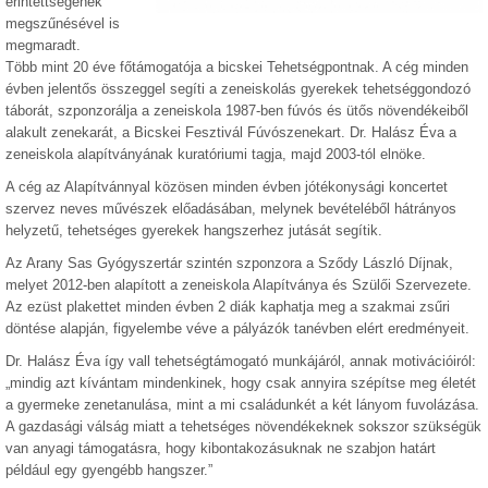
érintettségének
megszűnésével is
megmaradt.
Több mint 20 éve főtámogatója a bicskei Tehetségpontnak. A cég minden
évben jelentős összeggel segíti a zeneiskolás gyerekek tehetséggondozó
táborát, szponzorálja a zeneiskola 1987-ben fúvós és ütős növendékeiből
alakult zenekarát, a Bicskei Fesztivál Fúvószenekart. Dr. Halász Éva a
zeneiskola alapítványának kuratóriumi tagja, majd 2003-tól elnöke.
A cég az Alapítvánnyal közösen minden évben jótékonysági koncertet
szervez neves művészek előadásában, melynek bevételéből hátrányos
helyzetű, tehetséges gyerekek hangszerhez jutását segítik.
Az Arany Sas Gyógyszertár szintén szponzora a Sződy László Díjnak,
melyet 2012-ben alapított a zeneiskola Alapítványa és Szülői Szervezete.
Az ezüst plakettet minden évben 2 diák kaphatja meg a szakmai zsűri
döntése alapján, figyelembe véve a pályázók tanévben elért eredményeit.
Dr. Halász Éva így vall tehetségtámogató munkájáról, annak motivációiról:
„mindig azt kívántam mindenkinek, hogy csak annyira szépítse meg életét
a gyermeke zenetanulása, mint a mi családunkét a két lányom fuvolázása.
A gazdasági válság miatt a tehetséges növendékeknek sokszor szükségük
van anyagi támogatásra, hogy kibontakozásuknak ne szabjon határt
például egy gyengébb hangszer.”