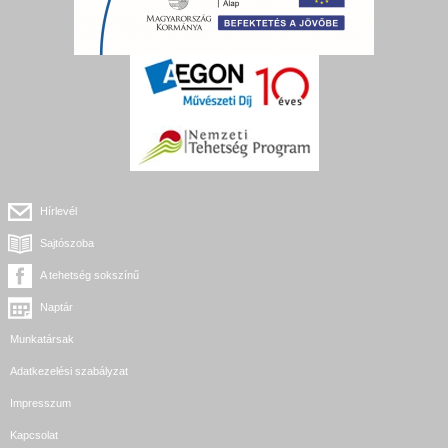
Hírlevél
Sajtószoba
A tehetség sokszínű
Naptár
Munkatársak
Adatkezelési szabályzat
Impresszum
Kapcsolat