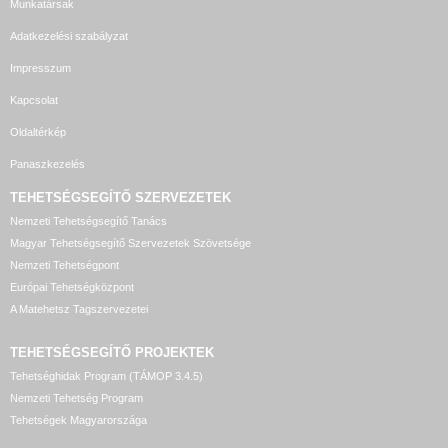
Munkatársak
Adatkezelési szabályzat
Impresszum
Kapcsolat
Oldaltérkép
Panaszkezelés
TEHETSÉGSEGÍTŐ SZERVEZETEK
Nemzeti Tehetségsegítő Tanács
Magyar Tehetségsegítő Szervezetek Szövetsége
Nemzeti Tehetségpont
Európai Tehetségközpont
A Matehetsz Tagszervezetei
TEHETSÉGSEGÍTŐ
PROJEKTEK
Tehetséghidak Program (TÁMOP 3.4.5)
Nemzeti Tehetség Program
Tehetségek Magyarországa