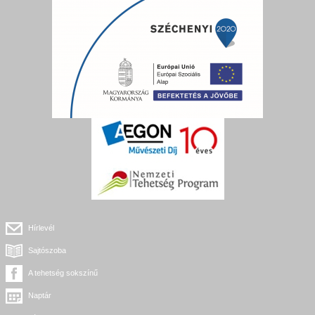
Hírlevél
Sajtószoba
A tehetség sokszínű
Naptár