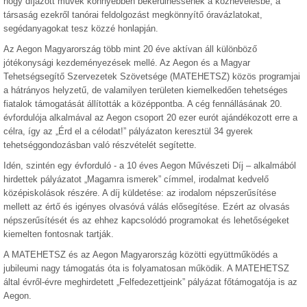
hogy díjazott művek könnyebben bekerülhessenek a köznevelésbe, a
társaság ezekről tanórai feldolgozást megkönnyítő óravázlatokat,
segédanyagokat tesz közzé honlapján.
Az Aegon Magyarország több mint 20 éve aktívan áll különböző
jótékonysági kezdeményezések mellé. Az Aegon és a Magyar
Tehetségsegítő Szervezetek Szövetsége (MATEHETSZ) közös programjai
a hátrányos helyzetű, de valamilyen területen kiemelkedően tehetséges
fiatalok támogatását állították a középpontba. A cég fennállásának 20.
évfordulója alkalmával az Aegon csoport 20 ezer eurót ajándékozott erre a
célra, így az „Érd el a célodat!” pályázaton keresztül 34 gyerek
tehetséggondozásban való részvételét segítette.
Idén, szintén egy évforduló - a 10 éves Aegon Művészeti Díj – alkalmából
hirdettek pályázatot „Magamra ismerek” címmel, irodalmat kedvelő
középiskolások részére. A díj küldetése: az irodalom népszerűsítése
mellett az értő és igényes olvasóvá válás elősegítése. Ezért az olvasás
népszerűsítését és az ehhez kapcsolódó programokat és lehetőségeket
kiemelten fontosnak tartják.
A MATEHETSZ és az Aegon Magyarország közötti együttműködés a
jubileumi nagy támogatás óta is folyamatosan működik. A MATEHETSZ
által évről-évre meghirdetett „Felfedezettjeink” pályázat főtámogatója is az
Aegon.