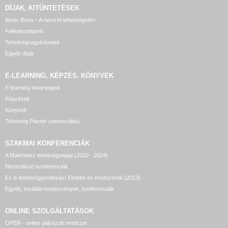
DÍJAK, KITÜNTETÉSEK
Bonis Bona – A nemzet tehetségeiért
Felfedezettjeink
Tehetségnagykövetek
Egyéb díjak
E-LEARNING, KÉPZÉS, KÖNYVEK
E-learning tananyagok
Képzések
Könyvek
Tehetség Piactér (mentorálás)
SZAKMAI KONFERENCIÁK
A Matehetsz tehetségnapjai (2010 - 2024)
Nemzetközi konferenciák
Ez is tehetséggondozás! Elmélet és módszerek (2013)
Egyéb, további rendezvények, konferenciák
ONLINE SZOLGÁLTATÁSOK
OPER - online pályázati rendszer